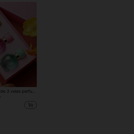
Set de regalo de 3 velas perfumadas de Provence de 30ml c/u, con fragancias florales y frutales surtidas, ambientador de aire fresco, set de 3 piezas, regalo de vacaciones para amigos
7