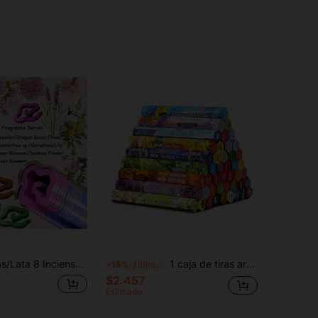
ragancia de larga duración, adecuado para el hogar, la oficina, el club, el hotel, el estudio de yoga y como regalo festivo
1 caja de tiras aromáticas, disfruta del aroma de la India con 20 varitas de incienso - salvia blanca, vainilla, palo santo, sándalo, lavanda y talla grande, perfecto para yoga, meditación, limpieza de energía negativa y decoración del hogar (tiempo de quemado aproximado de 30-40 minutos)
-15%
¡Últimos 3 días
$2.457
Estimado