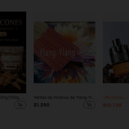
Por tiempo limitado
Pedidos de +$46.560
Conos de incienso 30g/100g, madera de agar, sándalo, fragancia duradera, materias primas premium, hechos a mano, alivian el estrés, relajan el Body y la mente, purifican el aire, adecuados para regalos, recibir invitados y meditación
Varitas de incienso de Ylang-Ylang de 22 cm, tiempo de quemado aproximado de 45 minutos, adecuado para actividades interiores y regalos | Fragancia para dormitorio, estudio, sala de estar | Relaja la mente | Diseño elegante de bambú, ilumina la vida acogedora | Portátil y fácil de usar, disfruta de una vida lenta
100ml
-7%
¡Últimos 2 días
$1.390
$10.736