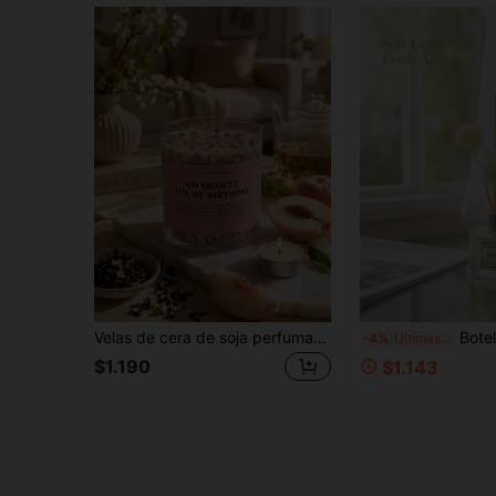
Velas de cera de soja perfumadas en tarro de vidrio decorativo, múltiples fragancias, velas de aromaterapia en lata sin humo, combustión duradera con aroma suave, decoración del hogar estilo postre, aromas de lavanda, fresa, rosa, vainilla, durazno blanco, adecuadas para dormitorio, escritorio, dormitorio, sala de estar, fiesta, decoración de boda y uso diario en el hogar, perfecto para mujeres, amigos, parejas, estudiantes, familia como regalo de cumpleaños, regalo del Día de San Valentín, Día de la Madre, Acción de Gracias, temporada de regreso a la escuela y regalo de aniversario.
Botella de difusor de caña de vidrio transparente, varillas de fragancia floral, ambien
-4%
Últimas 3 hrs
$1.190
$1.143