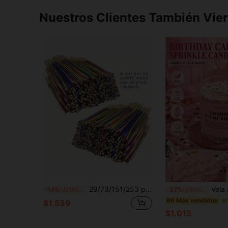
Nuestros Clientes También Vie
29/73/151/253 piezas Juego de varillas de incienso de alta calidad y mezcla de fragancias, adecuado para el hogar, campamento, jardín, piscina y actividades al aire libre - Yoga Meditación Relajación
Vela aromática de un solo frasco, vela decorativa de múltiples fragancias par
-14%
¡Últimos 3 días
-27%
¡Últimos 2 días
#6 Más vendidos
$1.539
$1.015