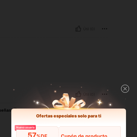
Útil (0)
Útil (0)
señas
Ofertas especiales solo para ti
Nuevo usuario
57
%DE
Cupón de producto