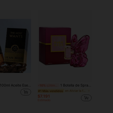
 Aceite Esencial de Aromaterapia Estilo Árabe de Oriente Medio sin Llama, Nuevo Diseño, Ambientador Fragante de Larga Duración, Spray de Fragancia para el Hogar, Fragancia Premium, Adecuado para Desodorizar Telas, Ropa, Pantalones, Faldas y Otros Artículos de Uso Diario, Ambientador Portátil, Se Puede Usar para Decoración del Hogar, Cojines, Armarios, Bolsos y Otros Mejoradores de Fragancia, Excelente Opción de Regalo
1 Botella de Spray de Fragancia con Forma de Mariposa, Aroma Floral Frutal, Líquido de Aromaterapia sin Llama Inspirado en Marca, Alternativa de Fragancia de Alta Calidad, 2 Aromas de Nicho para Elegir, Efecto Refrescante y Relajante, Adecuado para Uso Diario en Interiores y Exteriores, Viajes, Reuniones y Otras Ocasiones Diarias, Fragancia de Larga Duración para Refrescar el Aire
-10%
¡Últimos 3 días
en Aliviar la fatiga Aromaterapia sin fuego
#1 Más vendidos
$7.191
Estimado