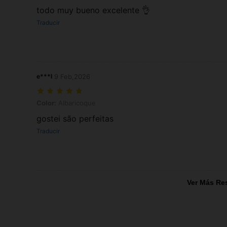
todo muy bueno excelente 👌
Traducir
e***l
9 Feb,2026
Color: Albaricoque
Color:
Albaricoque
gostei são perfeitas
Traducir
Ver Más Re