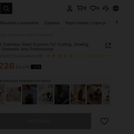
0
0
a. Press Enter to select.
Bisutería y accesorios
Zapatos
Ropa interior y ropa para dormir
Ho
Crafts, Domestic And Professional
 3 Stainless Steel Scissors For Cutting, Sewing,
, Domestic And Professional
b25092123483484444
(100+ Comentarios)
226
$3.278
-32%
ICE AND AVAILABILITY
r artículos similares con stock
imos, este producto está agotado.
AGOTADO