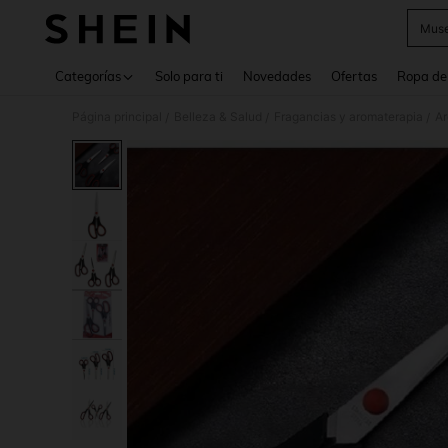
Muse
Use up 
Categorías
Solo para ti
Novedades
Ofertas
Ropa de
Página principal
Belleza & Salud
Fragancias y aromaterapia
Ar
/
/
/