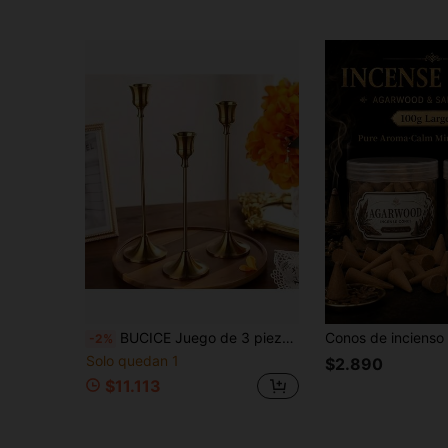
BUCICE Juego de 3 piezas de candelabros vintage en negro, dorado y plateado, decoración del hogar, centro de mesa, decoración para fiestas y bodas
-2%
Solo quedan 1
$2.890
$11.113