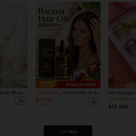
Ahorro de $508
tador de aire interior, difusor de fragancia para el hogar, adecuado para sala de estar, dormitorio, baño, oficina, hotel, estudio de yoga, cumpleaños, boda, inauguración de casa, decoración festiva
60ml Aceite de Batanah para el Cabello, Suave y No Irritante, Reduce el Cabello Frágil, Deja el Cabello Suave, Brillante, Naturalmente Voluminoso y sin Frizz
-15%
¡Últimos 3 días
Solo quedan 
$2.882
Estimado
$15.290
Ver Más