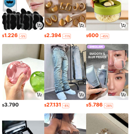
1.226
2.394
600
$
$
$
-5%
-11%
-45%
3.790
27.131
5.786
$
$
$
-8%
-28%