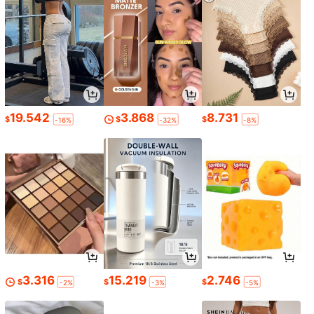
19.542
3.868
8.731
$
$
$
-16%
-32%
-8%
3.316
15.219
2.746
$
$
$
-2%
-3%
-5%