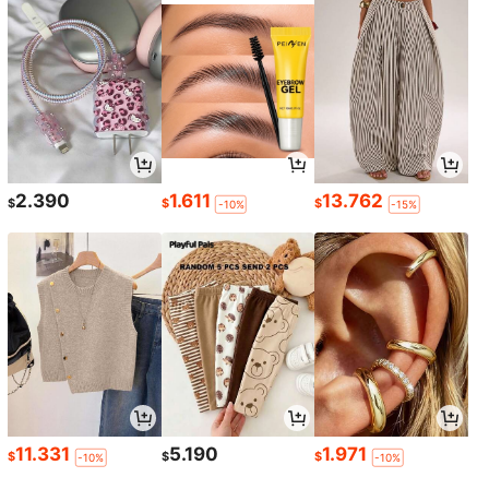
2.390
1.611
13.762
$
$
$
-10%
-15%
11.331
5.190
1.971
$
$
$
-10%
-10%