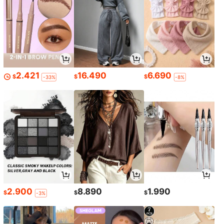
2.421
16.490
6.690
$
$
$
-33%
-8%
2.900
8.890
1.990
$
$
$
-3%