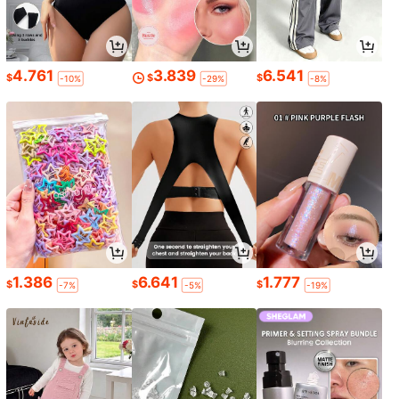
4.761
3.839
6.541
$
$
$
-10%
-29%
-8%
1.386
6.641
1.777
$
$
$
-7%
-5%
-19%