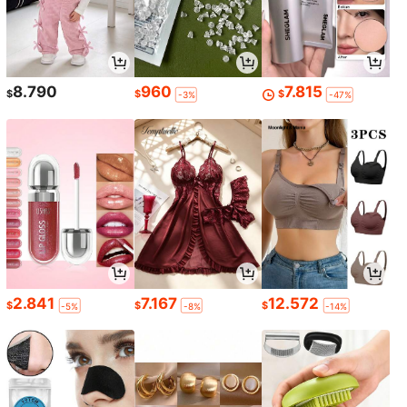
8.790
960
7.815
$
$
$
-3%
-47%
2.841
7.167
12.572
$
$
$
-5%
-8%
-14%