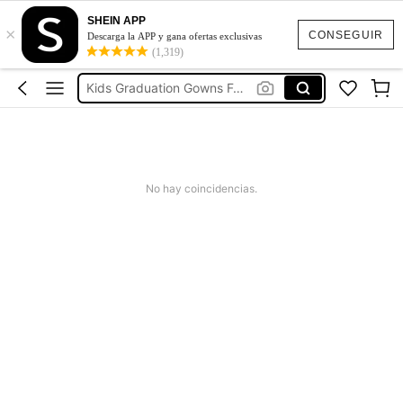
Colarinho Infantil
SHEIN APP
×
روب تخرج للصغار
CONSEGUIR
Descarga la APP y gana ofertas exclusivas
(1,319)
Kids Graduation Gowns For Preschool
Graduation Gown Kids
ثوب تخرج للأطفال
Colarinho Infantil
روب تخرج للصغار
No hay coincidencias.