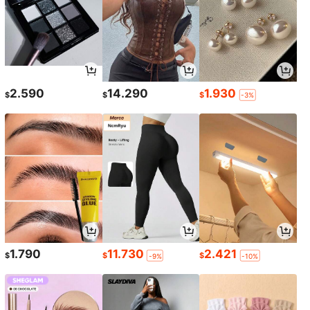
2.590
14.290
1.930
$
$
$
-3%
1.790
11.730
2.421
$
$
$
-9%
-10%