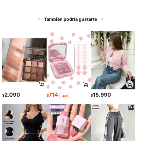
También podría gustarte
2.090
714
15.990
$
$
$
-40%