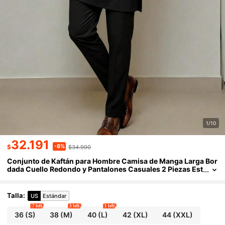
1/10
32.191
-8%
$
$34.990
Conjunto de Kaftán para Hombre Camisa de Manga Larga Bor
dada Cuello Redondo y Pantalones Casuales 2 Piezas Est
ilo Africano Adecuado para Festivales, Regalos, Negocios
Talla
:
US
Estándar
7 left
3 left
1 left
36
(S)
38
(M)
40
(L)
42
(XL)
44
(XXL)