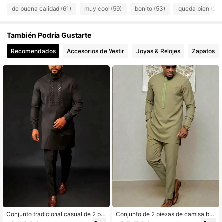
de buena calidad (61)
muy cool (59)
bonito (53)
queda bien (28)
248 Seguidores
4,84
248 Seguidores
4,84
También Podría Gustarte
248 Seguidores
4,84
Recomendados
Accesorios de Vestir
Joyas & Relojes
Zapatos
248 Seguidores
4,84
Conjunto tradicional casual de 2 pie
Conjunto de 2 piezas de camisa bor
zas de camisa de manga larga con
dada de manga larga y cuello redon