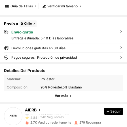
Guía de Tallas
Verificar mi tamaño
Envío a
Chile
Envío gratis
Entrega estimada:
5-10 Días laborables
Devoluciones gratuitas en 30 días
Pagos seguros · Protección de privacidad
Detalles Del Producto
248 Seguidores
4,84
Material:
Poliéster
248 Seguidores
4,84
Composición:
95% Poliéster,5% Elastano
248 Seguidores
4,84
Ver más
248 Seguidores
4,84
248 Seguidores
4,84
AIERB
Seguir
m***8
seguido
Hace 1 día
248 Seguidores
4,84
2.7K Vendido recientemente
279 Recompra
248 Seguidores
4,84