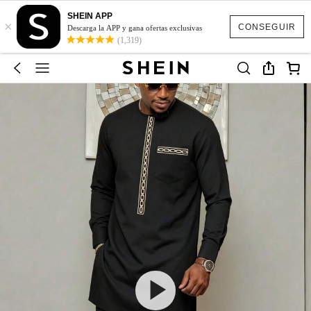
SHEIN APP
×
CONSEGUIR
Descarga la APP y gana ofertas exclusivas
(1,319)