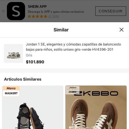
SHEIN APP
×
CONSEGUIR
Descarga la APP y gana ofertas exclusivas
(1,319)
Similar
Jordan 1 SE, elegantes y cómodas zapatillas de baloncesto
bajas para niños, estilo unisex gris-verde HV4396-201
Gris
$101.890
Artículos Similares