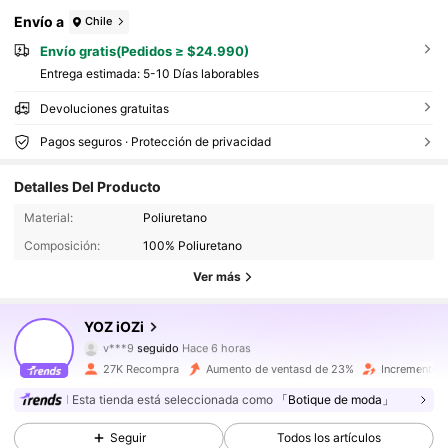
Envío a
Chile
Envío gratis(Pedidos ≥ $24.990)
Entrega estimada:
5-10 Días laborables
Devoluciones gratuitas
Pagos seguros · Protección de privacidad
107K Seguidores
4,80
Detalles Del Producto
Material:
Poliuretano
Composición:
100% Poliuretano
107K Seguidores
4,80
Ver más
107K Seguidores
4,80
YOZ iOZi
v***9
seguido
Hace 6 horas
a***n
está navegando
27K Recompra
Aumento de ventasd de 23%
Incremento 
107K Seguidores
4,80
Esta tienda está seleccionada como
「Botique de moda」
Seguir
Todos los artículos
107K Seguidores