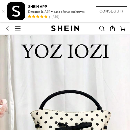
SHEIN APP
×
CONSEGUIR
Descarga la APP y gana ofertas exclusivas
(1,319)