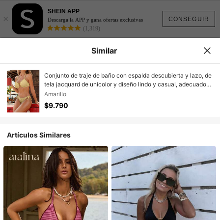
SHEIN APP
×
CONSEGUIR
Descarga la APP y gana ofertas exclusivas
(1,319)
Similar
Conjunto de traje de baño con espalda descubierta y lazo, de
tela jacquard de unicolor y diseño lindo y casual, adecuado
para vacaciones, playa y todas las estaciones
Amarillo
$9.790
Artículos Similares