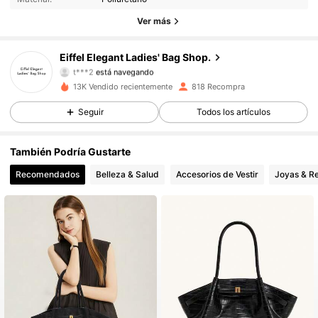
8.8K Seguidores
4,67
Ver más
8.8K Seguidores
4,67
Eiffel Elegant Ladies' Bag Shop.
t***2
está navegando
8.8K Seguidores
4,67
13K Vendido recientemente
818 Recompra
8.8K Seguidores
Seguir
Todos los artículos
4,67
8.8K Seguidores
4,67
También Podría Gustarte
Recomendados
Belleza & Salud
Accesorios de Vestir
Joyas & Re
8.8K Seguidores
4,67
8.8K Seguidores
4,67
8.8K Seguidores
4,67
8.8K Seguidores
4,67