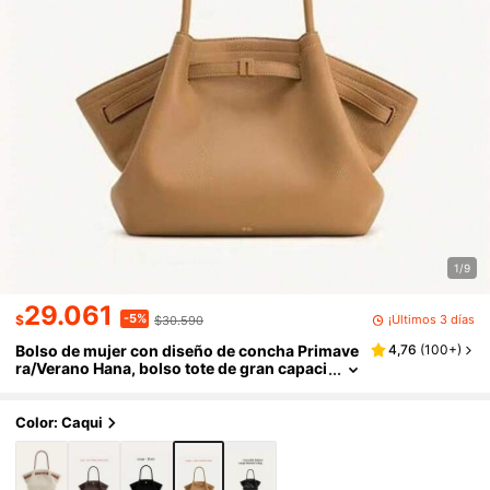
1/9
29.061
-5%
¡Últimos 3 días
$
$30.590
Bolso de mujer con diseño de concha Primave
4,76
(
100+
)
ra/Verano Hana, bolso tote de gran capaci
dad, bolso de hombro para ir al trabajo, b
olso de mano, bolso versátil multifuncional ti
po dumpling para compras, viajes y playa
Color: Caqui