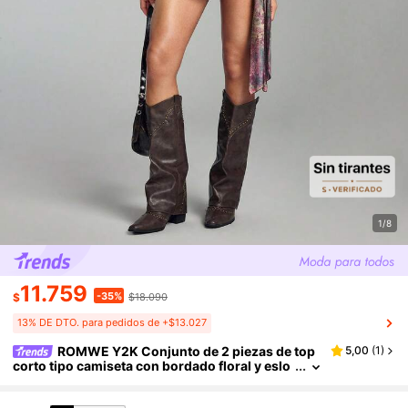
1/8
11.759
-35%
$
$18.090
13% DE DTO. para pedidos de +$13.027
ROMWE Y2K Conjunto de 2 piezas de top
5,00
(
1
)
corto tipo camiseta con bordado floral y eslo
gan de estilo vacacional chic, combinado con
shorts mini de talle bajo para mujer