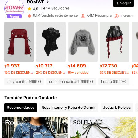
ROMWE
Seguir
4.1M Seguidores
4,91
a***4
pagó
Hace 1 día
8.1M Vendido recientemente
7.4M Recompra
Incremento
4.1M Seguidores
4,91
4.1M Seguidores
4,91
4.1M Seguidores
4,91
9.937
10.712
14.609
12.730
1
$
$
$
$
$
15% DE DESCUENTO
20% DE DESCUENTO
90+ vendidos
30% DE DESCUENTO
muy bonito (9999+)
de buena calidad (9999+)
bonito (9999+)
c
4.1M Seguidores
4,91
También Podría Gustarte
4.1M Seguidores
4,91
Recomendados
Ropa Interior y Ropa de Dormir
Joyas & Relojes
4.1M Seguidores
4,91