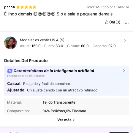
p***4
Color: Multicolor / Talla: M
É
lindo
demais
😍😍😍😍😍
S
ó
a
saia
é
pequena
demais
Útil
(0)
Modelar es vestir:
US 4 (S)
Altura:
169.0
Busto:
83.0
Cintura:
60.0
Caderas:
92.0
Detalles Del Producto
Características de la inteligencia artificial
Escrito basado en detalles
Casual:
Relajado y fácil de combinar.
Ajustado:
Un ajuste ceñido con un atractivo refinado.
4.1M Seguidores
4,91
Material:
Tejido Transparente
Composición:
94% Poliéster,6% Elastano
4.1M Seguidores
Ver más
4,91