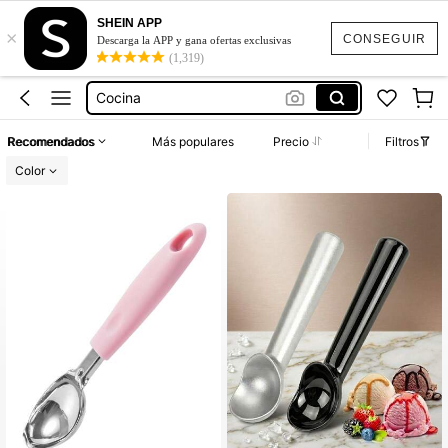
Cuchara Para Servir Helado
SHEIN APP
×
Cuchara Para Helado
CONSEGUIR
Descarga la APP y gana ofertas exclusivas
(1,319)
Cocina
Cuchara Para Nieve
Helado Cuchara
Recomendados
Más populares
Precio
Filtros
Cuchara Para Servir Helado
Color
Cuchara Para Helado