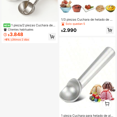
1/3 piezas Cuchara de helado de a
cero inoxidable, Cuchara de helado
Solo quedan 5
1 pieza/2 piezas Cuchara de h
NEW
creativa, Cuchara con resorte, Cuc
elado de acero inoxidable, cuchara
2.990
Clientes habituales
hara para frutas
$
de bola de fruta arenada, cuchara d
3.848
$
e helado tipo presión, helado, cocin
-6%
¡Últimos 2 días
a, adecuado para el Día de la Madr
e, Navidad, Halloween, regreso a la
escuela, exterior, restaurante
1
0
1 pieza Cuchara para helado de alu