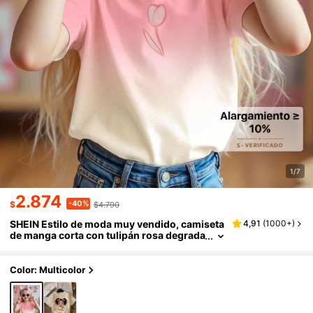
1/7
2.874
-40%
$
$4.790
SHEIN Estilo de moda muy vendido, camiseta
4,91
(
1000+
)
de manga corta con tulipán rosa degrada
do para niñas jóvenes, estilo de nicho pa
ra compras, estilo de moda para primavera y
verano
Color: Multicolor