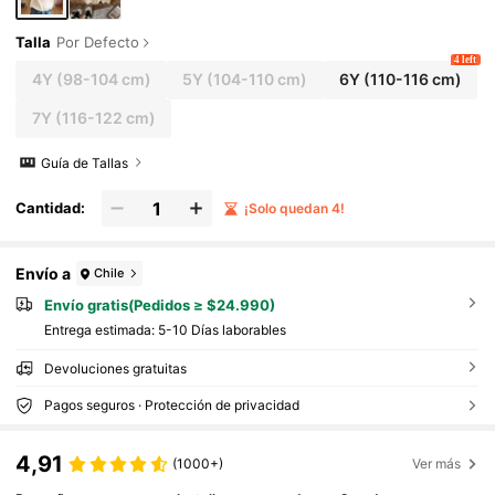
Talla
Por Defecto
4 left
4Y
(98-104 cm)
5Y
(104-110 cm)
6Y
(110-116 cm)
7Y
(116-122 cm)
Guía de Tallas
Cantidad:
¡Solo quedan 4!
Envío a
Chile
Envío gratis(Pedidos ≥ $24.990)
Entrega estimada:
5-10 Días laborables
Devoluciones gratuitas
Pagos seguros · Protección de privacidad
4,91
(1000+)
Ver más