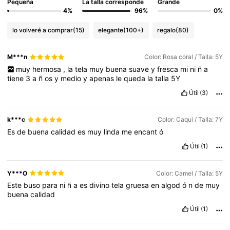
Pequeña
La talla corresponde
Grande
4%
96%
0%
lo volveré a comprar
(15)
elegante
(100+)
regalo
(80)
M***n
Color: Rosa coral / Talla: 5Y
muy
hermosa
,
la
tela
muy
buena
suave
y
fresca
mi
ni
ñ
a
tiene
3
a
ñ
os
y
medio
y
apenas
le
queda
la
talla
5Y
Útil
(3)
k***c
Color: Caqui / Talla: 7Y
Es
de
buena
calidad
es
muy
linda
me
encant
ó
Útil
(1)
Y***O
Color: Camel / Talla: 5Y
Este
buso
para
ni
ñ
a
es
divino
tela
gruesa
en
algod
ó
n
de
muy
buena
calidad
Útil
(1)