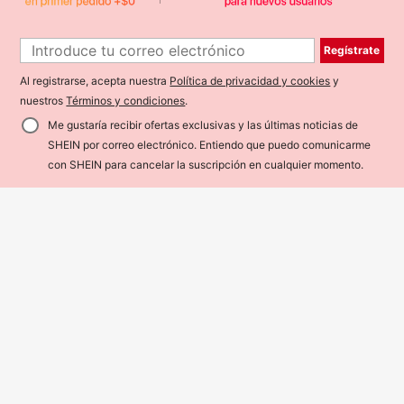
Regístrate
Al registrarse, acepta nuestra
Política de privacidad y cookies
y
nuestros
Términos y condiciones
.
Me gustaría recibir ofertas exclusivas y las últimas noticias de
SHEIN por correo electrónico. Entiendo que puedo comunicarme
¡40% DE DESCUENTO!
AÑADIR A LA BOLSA
con SHEIN para cancelar la suscripción en cualquier momento.
20
Elladie kids
SHEIN Camiseta de punto de cuello
Elladie kids Camiseta de manga cor
3.114
redondo casual con mangas de vol
3.703
ta de verano para niños, color azul
$
-40%
$
-30%
ante para niña joven
denim claro, minimalista y refrescan
te, adecuada para salidas
4-7 Years
4-7 Years