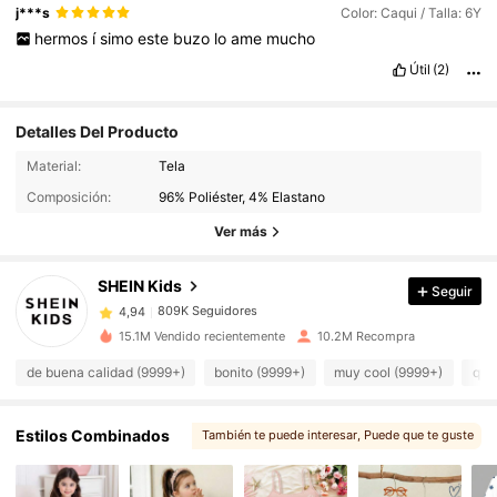
j***s
Color: Caqui / Talla: 6Y
hermos
í
simo
este
buzo
lo
ame
mucho
Útil
(2)
Detalles Del Producto
Material:
Tela
809K Seguidores
4,94
Composición:
96% Poliéster, 4% Elastano
Ver más
809K Seguidores
4,94
SHEIN Kids
Seguir
809K Seguidores
4,94
15.1M Vendido recientemente
10.2M Recompra
de buena calidad (9999+)
bonito (9999+)
muy cool (9999+)
que
809K Seguidores
4,94
Estilos Combinados
También te puede interesar
, Puede que te guste
809K Seguidores
4,94
, Artículos relacionados