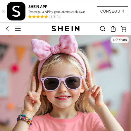
SHEIN APP
×
CONSEGUIR
Descarga la APP y gana ofertas exclusivas
(1,319)
4-7 Years