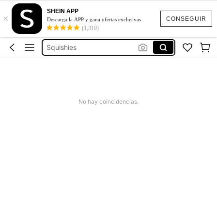
SHEIN APP
×
CONSEGUIR
Descarga la APP y gana ofertas exclusivas
(1,319)
Jeans Mujer
Squishies
Squishy
Vestidos Elegantes Para Fiesta
Poleras Mujer
No hay coincidencias.
Jeans Mujer
Squishies