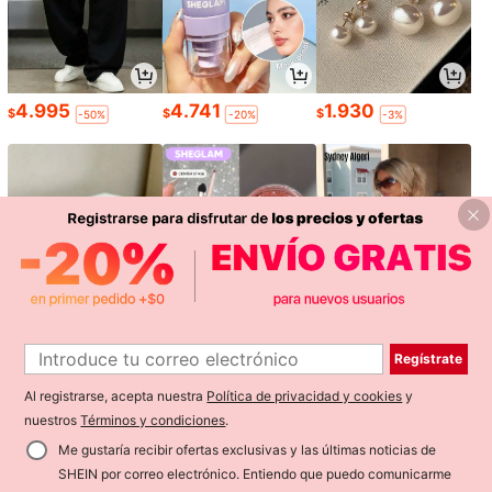
4.995
4.741
1.930
$
$
$
-50%
-20%
-3%
Regístrate
3.790
4.266
10.690
$
$
$
-32%
Al registrarse, acepta nuestra
Política de privacidad y cookies
y
nuestros
Términos y condiciones
.
Me gustaría recibir ofertas exclusivas y las últimas noticias de
SHEIN por correo electrónico. Entiendo que puedo comunicarme