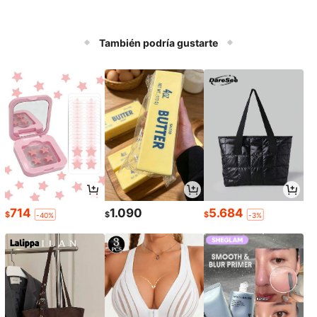
También podría gustarte
714
1.090
5.684
$
$
$
-40%
-3%