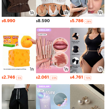
6.990
8.590
5.786
$
$
$
-28%
2.746
2.061
4.761
$
$
$
-5%
-23%
-10%