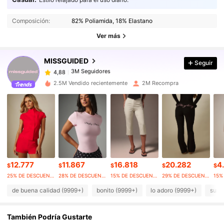
3M Seguidores
4,88
Composición:
82% Poliamida, 18% Elastano
3M Seguidores
4,88
Ver más
MISSGUIDED
Seguir
3M Seguidores
4,88
g***0
pagó
Hace 1 día
2.5M Vendido recientemente
2M Recompra
3M Seguidores
4,88
3M Seguidores
4,88
3M Seguidores
4,88
12.777
11.867
16.818
20.282
4
$
$
$
$
$
25% DE DESCUENTO
28% DE DESCUENTO
15% DE DESCUENTO
29% DE DESCUENTO
de buena calidad (9999+)
bonito (9999+)
lo adoro (9999+)
suav
3M Seguidores
4,88
También Podría Gustarte
3M Seguidores
4,88