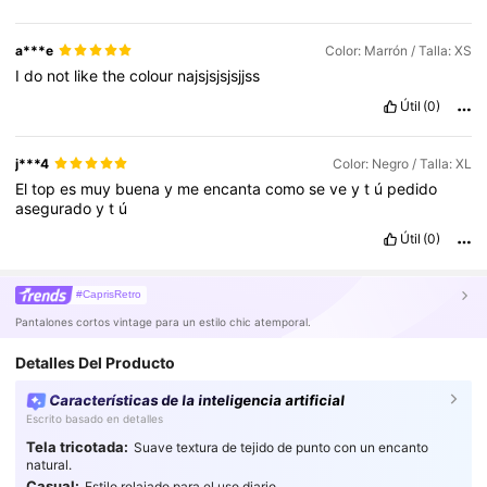
a***e
Color: Marrón / Talla: XS
I
do
not
like
the
colour
najsjsjsjsjjss
Útil
(0)
j***4
Color: Negro / Talla: XL
El
top
es
muy
buena
y
me
encanta
como
se
ve
y
t
ú
pedido
asegurado
y
t
ú
Útil
(0)
#CaprisRetro
Pantalones cortos vintage para un estilo chic atemporal.
Detalles Del Producto
Características de la inteligencia artificial
Escrito basado en detalles
Tela tricotada:
Suave textura de tejido de punto con un encanto
natural.
Casual:
Estilo relajado para el uso diario.