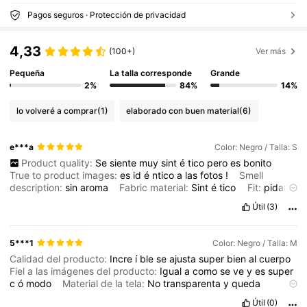
Pagos seguros · Protección de privacidad
4,33
(100+)
Ver más
Pequeña
La talla corresponde
Grande
2%
84%
14%
lo volveré a comprar
(1)
elaborado con buen material
(6)
e***a
Color: Negro / Talla: S
Product quality:
Se
siente
muy
sint
é
tico
pero
es
bonito
True to product images:
es
id
é
ntico
a
las
fotos
!
Smell
description:
sin
aroma
Fabric material:
Sint
é
tico
Fit:
pidan
1
a
2
tallas
m
á
s
chica
si
lo
quieren
al
cuerpo
Útil
(3)
5***1
Color: Negro / Talla: M
Calidad del producto:
Incre
í
ble
se
ajusta
super
bien
al
cuerpo
Fiel a las imágenes del producto:
Igual
a
como
se
ve
y
es
super
c
ó
modo
Material de la tela:
No
transparenta
y
queda
genial
Útil
(0)