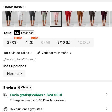
Color: Rosa
Talla
:
US
Estándar
10 left
5 left
2
(XS)
4
(S)
6
(M)
8/10
(L)
12
(XL)
Guía de Tallas
Verificar mi tamaño
¿No es tu talla? Dinos
Más Opciones
Normal
Envío a
Chile
Envío gratis(Pedidos ≥ $24.990)
Entrega estimada:
5-10 Días laborables
Devoluciones gratuitas