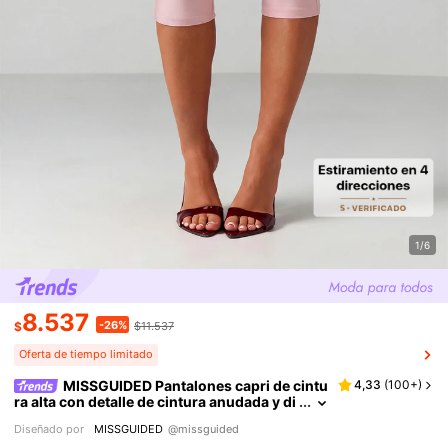
1/6
8.537
-26%
$
$11.537
Oferta de tiempo limitado
MISSGUIDED Pantalones capri de cintu
4,33
(
100+
)
ra alta con detalle de cintura anudada y di
seño ajustado para uso casual de oficina
Diseñado por
MISSGUIDED
@missguided
en primavera y verano