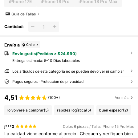
iPhone 17E
iPhone 18 Pro
iPhone 18 Pro Max
Guía de Tallas
Cantidad:
Envío a
Chile
Envío gratis(Pedidos ≥ $24.990)
Entrega estimada:
5-10 Días laborables
Los artículos de esta categoría no se pueden devolver ni cambiar
Pagos seguros · Protección de privacidad
4,51
(100+)
Ver más
lo volveré a comprar
(5)
rapidez logística
(5)
buen espesor
(2)
j***3
Color: 6 piezas / Talla: iPhone 15 Pro Max
La
calidad
viene
conforme
al
precio
.
Chequen
y
verifiquen
bien