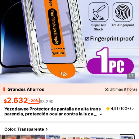
1/7
Grandes Ahorros
¡Últimas 9 horas
2.632
$
-20%
$3.290
Yezodawee Protector de pantalla de alta trans
4,51
(
100+
)
parencia, protección ocular contra la luz a
zul de cobertura completa, fácil aplicació
n, con marco de alineación, dureza 9H, anti-h
uellas, brillante, sin deslizamiento, cero burbu
Color: Transparente
jas, auto-adsorción, tacto suave, compatible c
on 18 Pro Max 17 Pro 16/15/14/13/12/11/Pro/Pl