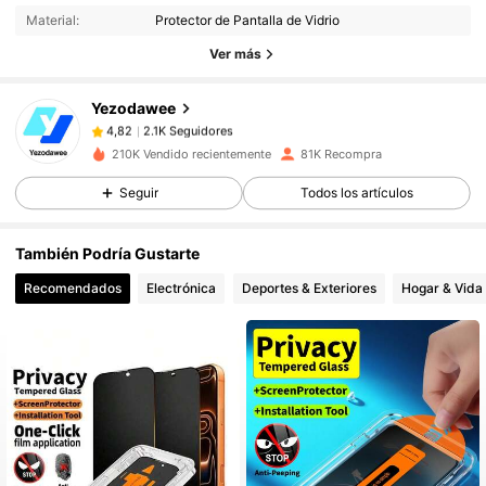
Material:
Protector de Pantalla de Vidrio
2.1K Seguidores
4,82
Ver más
Yezodawee
2.1K Seguidores
4,82
r***m
pagó
Hace 1 día
210K Vendido recientemente
81K Recompra
Seguir
Todos los artículos
2.1K Seguidores
4,82
También Podría Gustarte
2.1K Seguidores
4,82
Recomendados
Electrónica
Deportes & Exteriores
Hogar & Vida
2.1K Seguidores
4,82
2.1K Seguidores
4,82
2.1K Seguidores