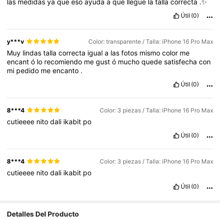
las
medidas
ya
que
eso
ayuda
a
que
llegue
la
talla
correcta
.✨
Útil
(0)
y***v
Color: transparente / Talla: iPhone 16 Pro Max
Muy
lindas
talla
correcta
igual
a
las
fotos
mismo
color
me
encant
ó
lo
recomiendo
me
gust
ó
mucho
quede
satisfecha
con
mi
pedido
me
encanto
.
Útil
(0)
8***4
Color: 3 piezas / Talla: iPhone 16 Pro Max
cutieeee
nito
dali
ikabit
po
Útil
(0)
8***4
Color: 3 piezas / Talla: iPhone 16 Pro Max
cutieeee
nito
dali
ikabit
po
Útil
(0)
2.1K Seguidores
4,82
Detalles Del Producto