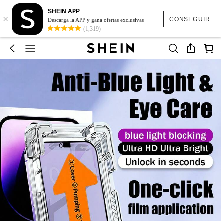
SHEIN APP
×
CONSEGUIR
Descarga la APP y gana ofertas exclusivas
(1,319)