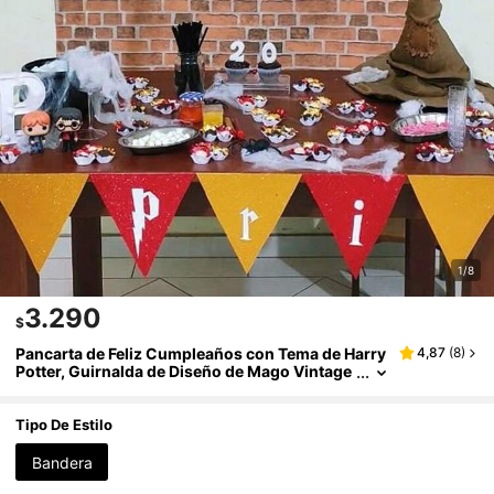
1/8
3.290
$
Pancarta de Feliz Cumpleaños con Tema de Harry
4,87
(
8
)
Potter, Guirnalda de Diseño de Mago Vintage
con Elementos, Decoración de Fiesta de Pape
l Duradero para Pared & Fondo, Perfecta para Cel
ebraciones Temáticas & Cabina de Fotos
Tipo De Estilo
Bandera