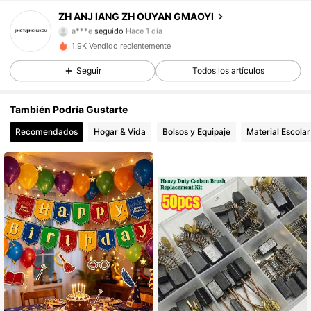
10 Seguidores
4,70
ZH ANJ IANG ZH OUYAN GMAOYI
a***e
seguido
Hace 1 día
10 Seguidores
4,70
1.9K Vendido recientemente
Seguir
Todos los artículos
10 Seguidores
4,70
También Podría Gustarte
10 Seguidores
4,70
Recomendados
Hogar & Vida
Bolsos y Equipaje
Material Escolar