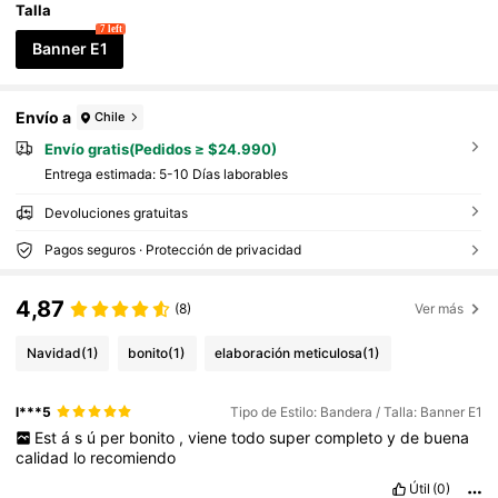
Talla
7 left
Banner E1
Envío a
Chile
Envío gratis(Pedidos ≥ $24.990)
Entrega estimada:
5-10 Días laborables
Devoluciones gratuitas
Pagos seguros · Protección de privacidad
4,87
(8)
Ver más
Navidad
(1)
bonito
(1)
elaboración meticulosa
(1)
l***5
Tipo de Estilo: Bandera / Talla: Banner E1
Est
á
s
ú
per
bonito
,
viene
todo
super
completo
y
de
buena
calidad
lo
recomiendo
Útil
(0)