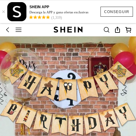
SHEIN APP
×
CONSEGUIR
Descarga la APP y gana ofertas exclusivas
(1,319)