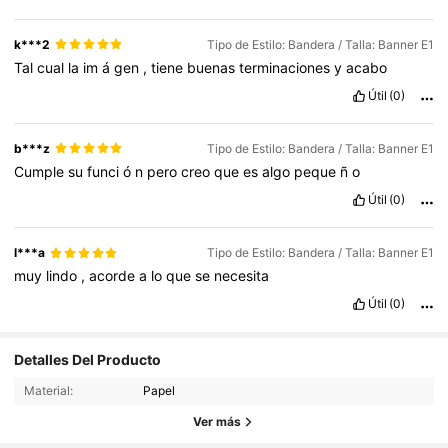
k***2
Tipo de Estilo: Bandera / Talla: Banner E1
Tal
cual
la
im
á
gen
,
tiene
buenas
terminaciones
y
acabo
Útil
(0)
b***z
Tipo de Estilo: Bandera / Talla: Banner E1
Cumple
su
funci
ó
n
pero
creo
que
es
algo
peque
ñ
o
Útil
(0)
l***a
Tipo de Estilo: Bandera / Talla: Banner E1
muy
lindo
,
acorde
a
lo
que
se
necesita
Útil
(0)
Detalles Del Producto
10 Seguidores
4,70
Material:
Papel
10 Seguidores
4,70
Ver más