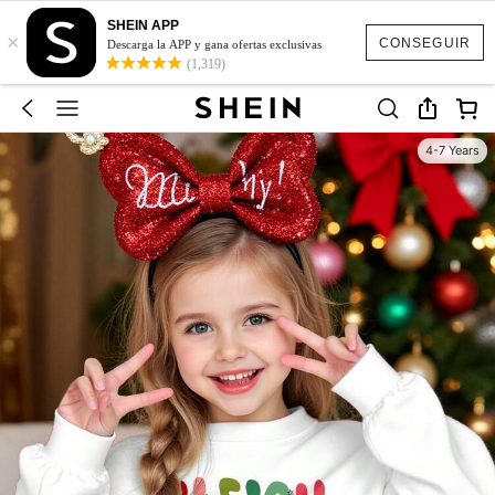
SHEIN APP
×
CONSEGUIR
Descarga la APP y gana ofertas exclusivas
(1,319)
4-7 Years