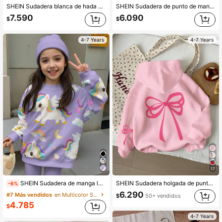
SHEIN Sudadera blanca de hada de otoño para niña pequeña, con bordado de dibujos animados lindos, bloques de color, lazo y capucha, manga larga, top cálido de invierno para Navidad a juego en familia
SHEIN Sudadera de punto de manga larga para niña joven, color blanco crema, con estampado retro lindo de mini cerezas, cuello redondo, corte holgado casual, para otoño, regreso a clases, escuela y verano
7.590
6.090
$
$
4-7 Years
4-7 Years
17
SHEIN Sudadera de manga larga con cuello redondo y ajuste holgado para niñas pequeñas Happikins, con estampado de arcoíris de dibujos animados lindos, color lavanda, para invierno, escuela, boda, top de punto de otoño
SHEIN Sudadera holgada de punto de manga larga, cuello redondo, cómoda, con decoración de lazo, estilo casual y lindo, color crema rosa, adecuada para otoño/invierno
-6%
6.290
#7 Más vendidos
en Multicolor Sudaderas para niñas
$
50+ vendidos
4.785
$
4-7 Years