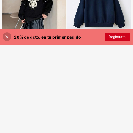
20% de dcto. en tu primer pedido
Regístrate
¡50% DE DESCUENTO!
AÑADIR A LA BOLSA
Maija Kids
Maija Kids Maija Kids Sudadera azul marino con cuello Peter Pan para niñas, suéter de otoño para invierno con bordado lindo y hombros caídos, para el día de la carrera, regreso a la escuela, casual
Dazy
11.190
DAZY Sudadera de punto con cuello redondo y estampado para niñas, otoño-primavera
-25%
$
Solo quedan 3
7.868
4-7 Years
$
4-7 Years