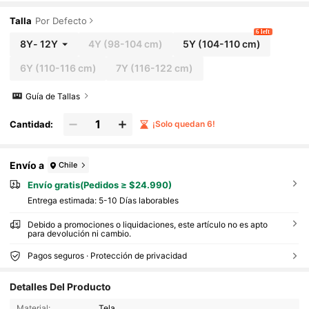
o/invierno, Navidad, Año Nuevo, estilo callejer
o, ropa de casa para niñas jóvenes
Talla
Por Defecto
6 left
8Y
-
12Y
4Y
(98-104 cm)
5Y
(104-110 cm)
6Y
(110-116 cm)
7Y
(116-122 cm)
Guía de Tallas
Cantidad:
¡Solo quedan 6!
Envío a
Chile
Envío gratis(Pedidos ≥ $24.990)
Entrega estimada:
5-10 Días laborables
Debido a promociones o liquidaciones, este artículo no es apto
para devolución ni cambio.
Pagos seguros · Protección de privacidad
Detalles Del Producto
Material:
Tela