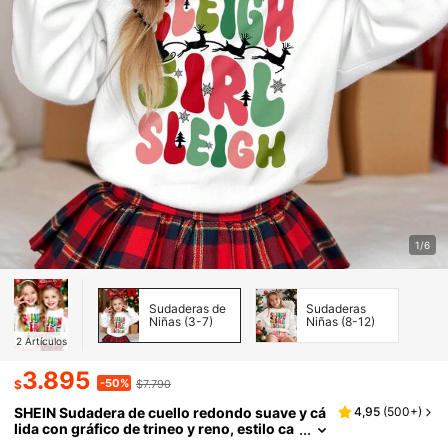
1/6
Sudaderas de
Sudaderas
Niñas (3-7)
Niñas (8-12)
2
Artículos
3.895
-50%
$
$7.790
SHEIN Sudadera de cuello redondo suave y cá
4,95
(
500+
)
lida con gráfico de trineo y reno, estilo ca
sual de manga larga, adecuada para otoñ