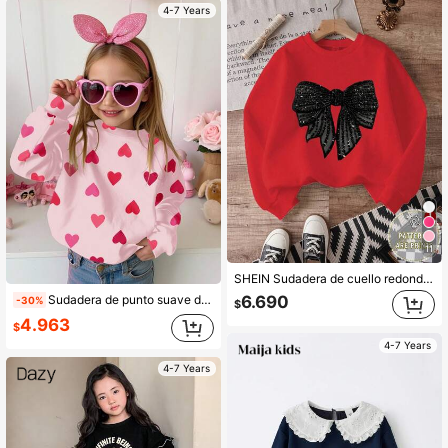
4-7 Years
11
SHEIN Sudadera de cuello redondo de manga larga con forro térmico, estampado de lazo, de estilo minimalista, cómoda y casual para niña
6.690
Sudadera de punto suave de manga larga con cuello redondo, corte holgado y cómodo, estampado de corazones rosas, ropa casual para niñas jóvenes, para uso diario en otoño e invierno
-30%
$
4.963
$
4-7 Years
4-7 Years