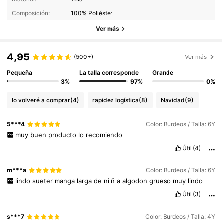
Composición:
100% Poliéster
Ver más
4,95
(500+)
Ver más
Pequeña
La talla corresponde
Grande
3%
97%
0%
lo volveré a comprar
(4)
rapidez logística
(8)
Navidad
(9)
5***4
Color: Burdeos / Talla: 6Y
muy
buen
producto
lo
recomiendo
Útil
(4)
m***a
Color: Burdeos / Talla: 6Y
lindo
sueter
manga
larga
de
ni
ñ
a
algodon
grueso
muy
lindo
Útil
(3)
s***7
Color: Burdeos / Talla: 4Y