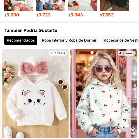
426K Seguidores
4,95
5.690
9.723
5.943
7.553
$
$
$
$
También Podría Gustarte
426K Seguidores
4,95
Recomendados
Ropa Interior y Ropa de Dormir
Accesorios de Vesti
426K Seguidores
4,95
4-7 Years
4-7 Years
426K Seguidores
4,95
426K Seguidores
4,95