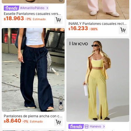
#AmarilloPálido
Easelle Pantalones casuales versáti
18.963
les de uso diario con cintura elástic
$
-7%
Estimado
a y pliegues para mujeres
INAWLY Pantalones casuales recto
16.233
s y sueltos de mujer con cintura elá
$
-30%
stica y bolsillos cargo de unicolor
Pantalones de pierna ancha con cin
8.640
tura de cordón suelto para mujer, pa
$
-7%
Estimado
ntalones casuales ligeros y transpir
Hanevo
ables, verano, estilo Old Money