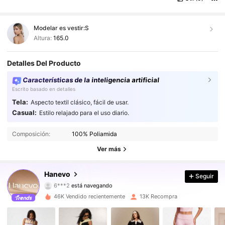
Modelar es vestir:
S
Altura:
165.0
Detalles Del Producto
Características de la inteligencia artificial
Escrito basado en detalles
Tela:
Aspecto textil clásico, fácil de usar.
Casual:
Estilo relajado para el uso diario.
43K Seguidores
4,88
Composición:
100% Poliamida
43K Seguidores
4,88
Ver más
43K Seguidores
4,88
Hanevo
Seguir
6***2
está navegando
43K Seguidores
4,88
46K Vendido recientemente
13K Recompra
43K Seguidores
4,88