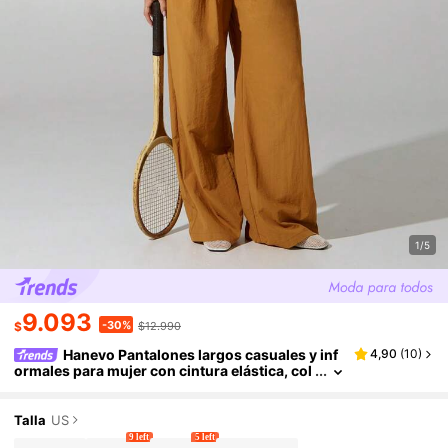
1/5
9.093
-30%
$
$12.990
Hanevo Pantalones largos casuales y inf
4,90
(
10
)
ormales para mujer con cintura elástica, col
or contrastante, plisados y bolsillos
Talla
US
9 left
5 left