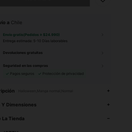
ío a
Chile
Envío gratis(Pedidos ≥ $24.990)
Entrega estimada:
5-10 Días laborables
Devoluciones gratuitas
Seguridad en las compras
Pagos seguros
Protección de privacidad
ipción
Halloween,Manga normal,Normal
4,82
292
17K
s Y Dimensiones
 La Tienda
4,82
292
17K