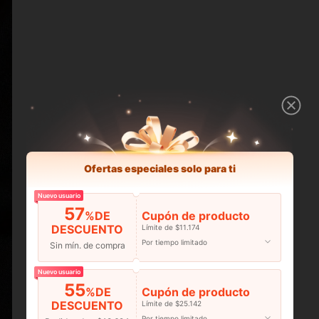
Ofertas especiales solo para ti
Nuevo usuario
57
%DE
Cupón de producto
DESCUENTO
Límite de $11.174
Por tiempo limitado
Sin mín. de compra
Nuevo usuario
55
%DE
Cupón de producto
DESCUENTO
Límite de $25.142
Por tiempo limitado