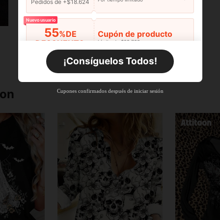
Pedidos de +$18.624
Nuevo usuario
55
%DE
Cupón de producto
DESCUENTO
Límite de $29.798
Por tiempo limitado
Pedidos de +$27.936
¡Consíguelos Todos!
Nuevo usuario
55
%DE
Cupón de producto
ron
Cupones confirmados después de iniciar sesión
DESCUENTO
Límite de $27.936
Por tiempo limitado
Pedidos de +$37.248
Nuevo usuario
57
%DE
Cupón de producto
DESCUENTO
Límite de $32.592
Por tiempo limitado
Pedidos de +$46.560