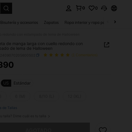
0
0
a. Press Enter to select.
Bisutería y accesorios
Zapatos
Ropa interior y ropa para dormir
Ho
lo redondo con estampado de lema de Halloween
ta de manga larga con cuello redondo con
pado de lema de Halloween
z2409070205600502
(1 Comentarios)
390
ICE AND AVAILABILITY
US
Estándar
)
6 (M)
8/10 (L)
12 (XL)
a de Tallas
u talla? Dime cuál es tu talla
imos, este producto está agotado.
AGOTADO