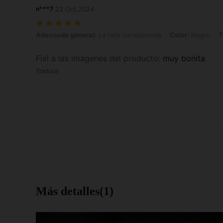
n***7
22 Oct,2024
Adecuado general: La talla corresponde, Color: Negro, Talla: XL
Adecuado general:
La talla corresponde
Color:
Negro
T
Fiel a las imágenes del producto
:
muy bonita
Traducir
Más detalles(1)