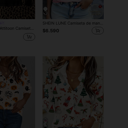
SHEIN LUNE Camiseta de manga corta con estampado de gato para mujer, camisetas gráficas para mujer
on
titoon Camiseta de manga larga ajustada de cuello en V casual y minimalista para mujer, adecuada para otoño/invierno, estilo punk retro vintage, adecuada para Y2K, con estampado de calavera y rosa
$6.590