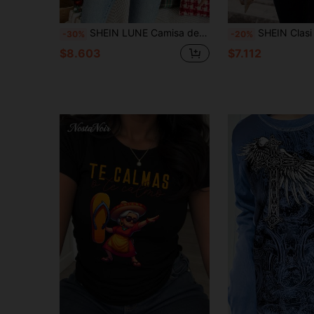
SHEIN LUNE Camisa de manga larga con estampado navideño y apertura frontal, blusas de manga larga para mujer
SHEIN Clasi Camisa de mujer con estampado gráfico minimalista para Halloween, adecuada para Halloween, elegante para mujeres en
-30%
-20%
$8.603
$7.112