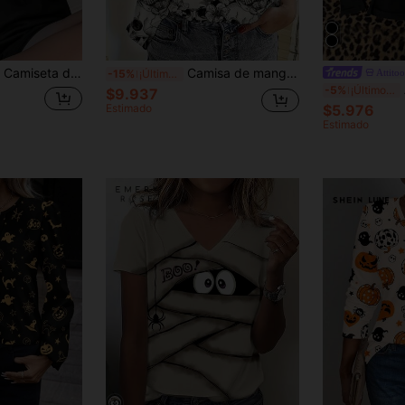
estampado de fantasma de Halloween, camiseta de Halloween
Camisa de manga larga con botones y estampado de calavera minimalista y casual para mujer, ideal para vacaciones de primavera/verano, color negro
Attito
-15%
¡Últimos 3 días
At
-5%
¡Últimos 3 días
$9.937
Estimado
$5.976
Estimado