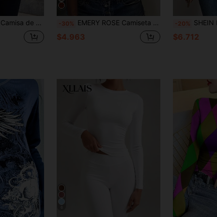
 otoño, disfraces de Halloween para mujeres, camisas de Halloween, blusas elegantes para mujeres, camiseta de Halloween
EMERY ROSE Camiseta de manga corta con cuello en V y estampado de momia para mujer, adecuada para el otoño
SHEIN LUNE Camiseta de manga larga co
-30%
-20%
$4.963
$6.712
6