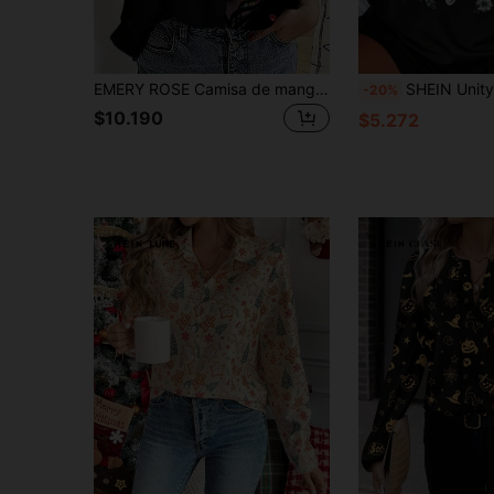
EMERY ROSE Camisa de manga larga con estampado, blusas de manga larga
SHEIN Unity Camiseta de manga corta casual de verano con 
-20%
$10.190
$5.272