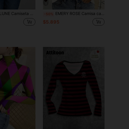
4
n cuello en V para mujer con estampado de elementos de Halloween, otoño/primavera
EMERY ROSE Camisa casual y sencilla de Navidad con manga larga abierta para mujer, adecuada para otoño/invierno, tops de manga larga
-50%
$5.895