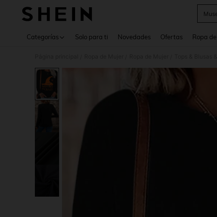
Muse
Use up 
Categorías
Solo para ti
Novedades
Ofertas
Ropa de
Página principal
Ropa de Mujer
Ropa de Mujer
Tops & Blusas 
/
/
/