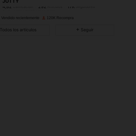
JOTTY
4,82
292
17K
Calificación
Artículos
Seguidores
e***s
pagó
Hace 1 día
 Vendido recientemente
120K Recompra
4,82
292
17K
Todos los artículos
Seguir
4,82
292
17K
4,82
292
17K
4,82
292
17K
4,82
292
17K
4,82
292
17K
4,82
292
17K