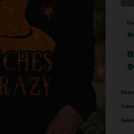
Env
Descr
Talla
Sobre