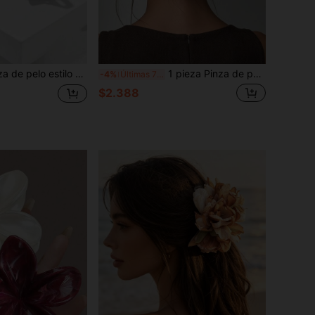
lla, pinza de garra de tiburón de metal de alta gama, accesorio de pelo personalizado y peculiar para mujeres
1 pieza Pinza de pelo bohemia de moda extragrande con diseño floral, accesorio para el cabello de mujer, rosa
-4%
Últimas 7 hrs
$2.388