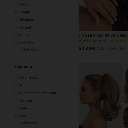
Fiesta
Simple
Elegante
Casual
#1 Más vendidos
Dulce
¡Casi agotado!
#1 Más vendidos
#1 Más vendidos
Bohemio
¡Casi agotado!
¡Casi agotado!
$2.490
500+ vendidos
Ver Más
#1 Más vendidos
¡Casi agotado!
Elemento
Geométrico
Ninguno
Diamante de imitación
Corazón
Letras
Flor
Ver Más