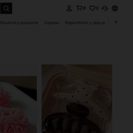
0
0
a. Press Enter to select.
Bisutería y accesorios
Zapatos
Ropa interior y ropa para dormir
Ho