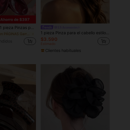
Ahorro de $397
el cabello de diseño de flor acrílica de gran tamaño, accesorios de clip para el cabello elegantes y sofisticados personalizados, versátiles para uso diario, belleza
LS Accessories
1 pieza Pinza para el cabello estilo pintura al óleo retro francés con flor grande, pinza lateral para semirecogido, accesorio elegante y suave para vacaciones, boda, uso diario y verano, clips para el cabello de vacaciones
en PÁGINAS Garras Para El Cabello
$3.590
ndidos
Estimado
Clientes habituales