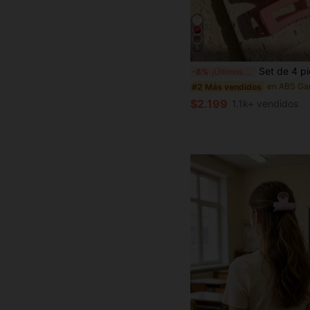
5
Set de 4 piezas de pinzas para el cabello y scrunchies con forma de corazón, color rosa lindo, par
-8%
¡Últimos 2 días
#2 Más vendidos
$2.199
1.1k+ vendidos