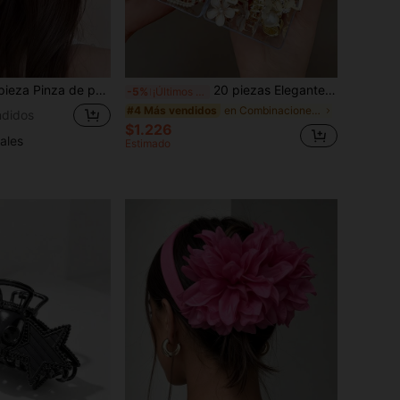
lor de malla de unicolor pequeña de 6cm/2.36in, adecuada para uso diario, fiestas y ocasiones de boda, accesorios de verano para el cabello, pinzas de playa, pinzas de vacaciones, elegante sujetador de cabello
20 piezas Elegantes Pinzas de Pelo Pequeñas de Aleación para Mujeres, Pinzas de Pelo con Perlas y Rhinestones, Accesorios de Pelo Minimalistas para Uso Diario, Atuendos de Verano con Pinzas de Garra
-5%
¡Últimos 2 días
en Combinaciones de versiones múltiples Accesorios
#4 Más vendidos
didos
$1.226
ales
Estimado