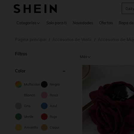
Daz
Use up 
Categorías
Solo para ti
Novedades
Ofertas
Ropa de
Página principal
Accesorios de Vestir
Accesorios de Muj
/
/
Filtros
Más
Color
Multicolor
Negro
Blanco
Rosa
Gris
Azul
Verde
Rojo
Amarillo
Caqui