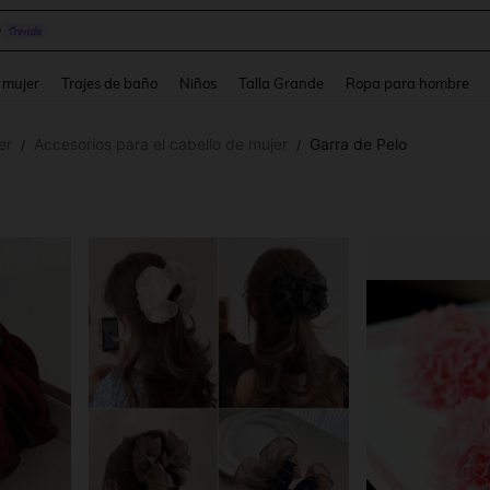
y
and down arrow keys to navigate search Búsqueda reciente and Busca y Encuentr
 mujer
Trajes de baño
Niños
Talla Grande
Ropa para hombre
er
Accesorios para el cabello de mujer
Garra de Pelo
/
/