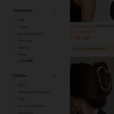
Temporada
Todo
Coleta corta con clip de ondas grandes rizadas para mujer estilo europeo & americano
-2%
¡Últimos 3 días
Verano
Solo quedan 3
Primavera/Verano
$4.225
Primavera
Invierno
3
otros vendedores
Otoño
Ver Más
Detalles
Botón
Diamante de imitación
Nudo
Encaje en contraste
Asimétrico