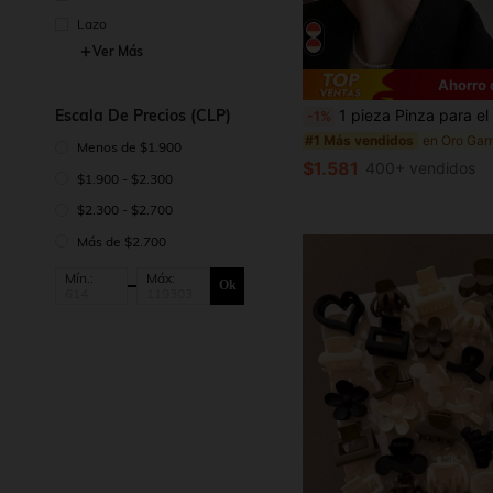
Lazo
Ver Más
Ahorro 
1 pieza Pinza para el cabello de mujer grande de aleación dorada, pinza de metal ondulada asimétrica hueca eleg
Escala De Precios (CLP)
-1%
#1 Más vendidos
Menos de $1.900
$1.581
400+ vendidos
$1.900 - $2.300
$2.300 - $2.700
Más de $2.700
Mín.:
Máx:
Ok