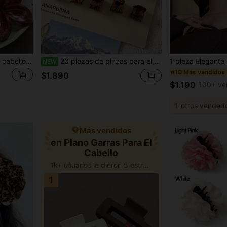
6 piezas de pinzas para el cabello con degradado de colores de jacinto, estilo bohemio elegante para la parte trasera de la cabeza, adecuadas para fotos de vacaciones en la playa
20 piezas de pinzas para el cabello con estampado de leopardo mini para mujer, pinzas para el cabello mini de carey vintage, pinzas pequeñas para el cabello para flequillo y cabello suelto, conjunto de accesorios versátiles y sencillos para el cabello lateral
NEW
#10 Más vendidos
$1.890
$1.190
100+ ve
1
otros vended
Más vendidos
en Plano Garras Para El
Cabello
1k+ usuarios le dieron 5 estrellas
1