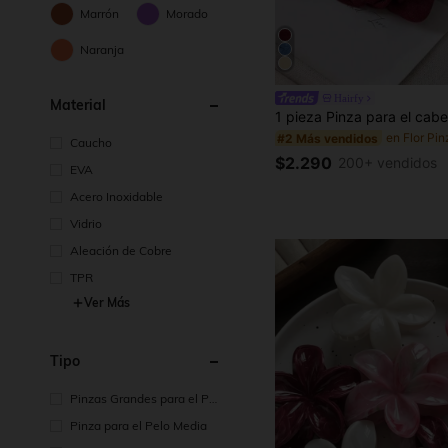
Marrón
Morado
Naranja
Hairfy
Material
#2 Más vendidos
Caucho
$2.290
200+ vendidos
EVA
Acero Inoxidable
Vidrio
Aleación de Cobre
TPR
Ver Más
Tipo
Pinzas Grandes para el Pel
o
Pinza para el Pelo Media