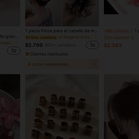
1 pieza Pinza para el cabello de mujer, diseño coreano de flor grande de nicho, clip de agarre, volumen de cabello de verano, pinza grande para la parte trasera de la cabeza
1 pieza Pinza de pelo de tiburón grande con flor de gasa de do
-8%
¡Últimos 2 días
1 pieza Pinza para el cabello grande estilo bohemio con flor de rosa 3D seca color borgoña, elegante para uso diario y fiestas, accesorios para el cabello pinzas de garra de verano
en Elegante Accesorios para el cabello de las muje
Solo quedan 4
#1 Más vendidos
en Flor Pinza para el pelo
$2.790
900+ vendidos
$2.383
Clientes habituales
4
otros vendedores