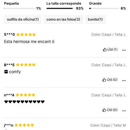
Pequeña
La talla corresponde
Grande
1%
93%
6%
outfits de oficina
(1)
como en las fotos
(3)
bonito
(1)
5***0
Color: Caqui / Talla: L
Esta
hermosa
me
encant
ó
Útil
(1)
B***E
Color: Caqui / Talla: L
comfy
Útil
(0)
n***4
Color: Caqui / Talla: L
❤️❤️❤️❤️❤️❤️❤️❤️❤️❤️
Útil
(0)
j***n
Color: Caqui / Talla: M