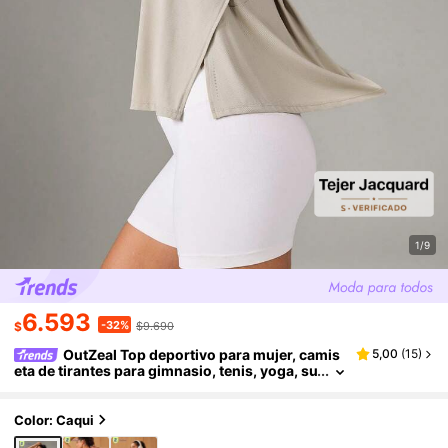
1/9
6.593
-32%
$
$9.690
OutZeal Top deportivo para mujer, camis
5,00
(
15
)
eta de tirantes para gimnasio, tenis, yoga, su
ave y sedoso, top activo de verano
Color: Caqui