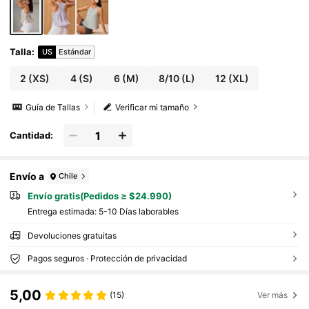
Talla
:
US
Estándar
2
(XS)
4
(S)
6
(M)
8/10
(L)
12
(XL)
Guía de Tallas
Verificar mi tamaño
Cantidad:
Envío a
Chile
Envío gratis(Pedidos ≥ $24.990)
Entrega estimada:
5-10 Días laborables
Devoluciones gratuitas
Pagos seguros · Protección de privacidad
5,00
(15)
Ver más