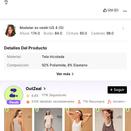
👌
Útil
(0)
Modelar es vestir:
US 4 (S)
Altura:
174.0
Busto:
84.0
Cintura:
65.0
Caderas:
98.0
Detalles Del Producto
Material:
Tela tricotada
171K Seguidores
4,85
Composición:
92% Poliamida, 8% Elastano
Ver más
171K Seguidores
4,85
OutZeal
Seguir
171K Seguidores
4,85
310K Vendido recientemente
71K Recompra
Incremento 
171K Seguidores
4,85
171K Seguidores