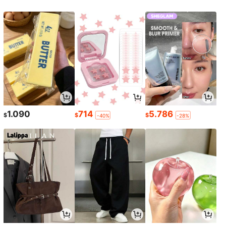
1.090
714
5.786
$
$
$
-40%
-28%