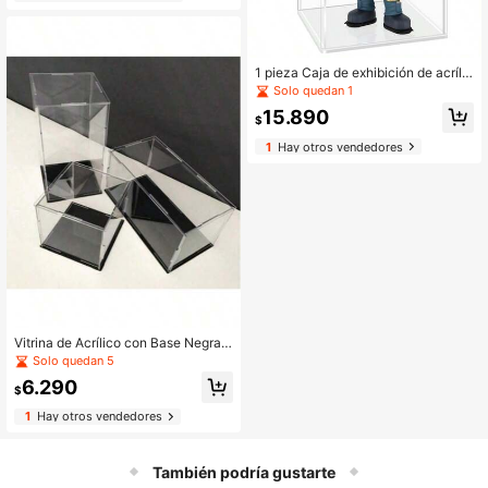
eccionables, zapatos, bolsos y cos
méticos | Perfecto para la decoraci
ón del hogar y la oficina
1 pieza Caja de exhibición de acrílic
o transparente elegante con puerta
Solo quedan 1
- Solución de almacenamiento mult
15.890
ifuncional a prueba de polvo, adecu
$
ada para coleccionables, zapatos,
1
Hay otros vendedores
bolsos y cosméticos | Perfecta para
la decoración del hogar y la oficina
Vitrina de Acrílico con Base Negra -
Gabinete de Exhibición Transparent
Solo quedan 5
e a Prueba de Polvo para Coleccion
6.290
ables, Figuras de Acción, Modelos y
$
Juguetes - Caja de Almacenamient
1
Hay otros vendedores
o de Fácil Montaje
También podría gustarte