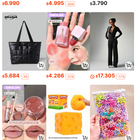
6.990
4.995
3.790
$
$
$
-50%
5.684
4.266
17.305
$
$
$
-3%
-21%
-17%