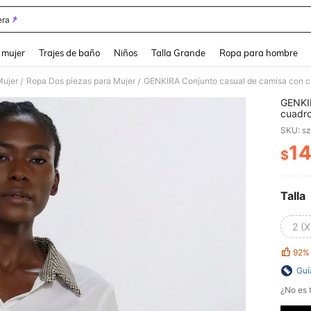
ra
and down arrow keys to navigate search Búsqueda reciente and Busca y Encuentr
 mujer
Trajes de baño
Niños
Talla Grande
Ropa para hombre
Mujer
Ropa Dos piezas para Mujer
GENKIRA Conjunto casual de camisa con cu
/
/
GENKIR
cuadro
SKU: s
14
$
PR
Talla
2 (X
92%
Guí
¿No es t