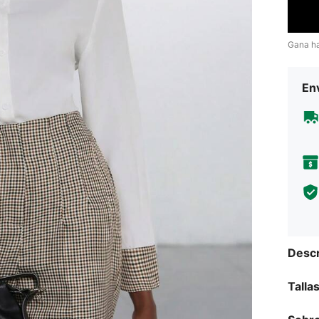
Gana h
Env
Descr
Talla