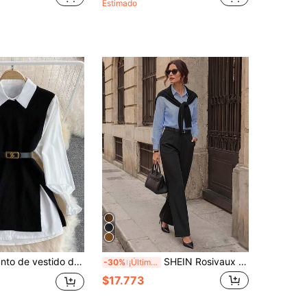
Estimado
Franclia Conjunto de vestido de manga larga de unicolor y vestido camiseta con abertura, adecuado para el uso diario en otoño
SHEIN Rosivaux Conjunto de 2 piezas para mujer, traje casual elegante de oficina para otoño e invierno, camisa a rayas azul y blanco con chal & pantalones negros de cintura alta y pierna ancha, a cuadros blanco y negro
-30%
¡Últimos 3 días
$17.773