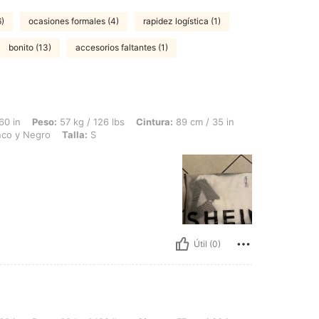
6)
ocasiones formales (4)
rapidez logística (1)
bonito (13)
accesorios faltantes (1)
 57 kg / 126 lbs, Cintura: 89 cm / 35 in, Busto: 96 cm / 38 in, Caderas: 100 cm / 3
60 in
Peso:
57 kg / 126 lbs
Cintura:
89 cm / 35 in
nco y Negro
Talla:
S
Útil (0)