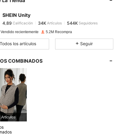
 La Tienda
4,89
34K
544K
SHEIN Unity
4,89
34K
544K
Calificación
Artículos
Seguidores
s***3
pagó
Hace 1 día
 Vendido recientemente
5.2M Recompra
4,89
34K
544K
Todos los artículos
Seguir
4,89
34K
544K
LOS COMBINADOS
4,89
34K
544K
4,89
34K
544K
4,89
34K
544K
 Artículos
os
4,89
34K
544K
onados