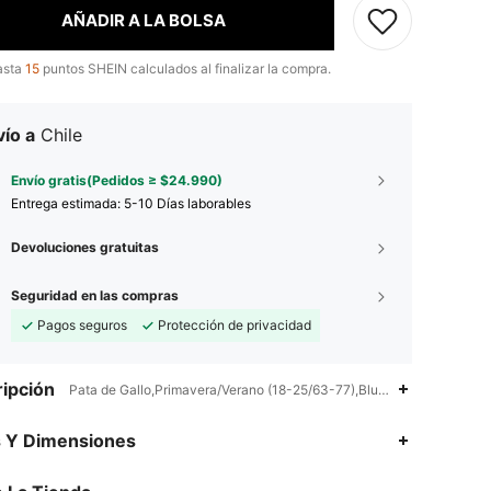
AÑADIR A LA BOLSA
asta
15
puntos SHEIN calculados al finalizar la compra.
ío a
Chile
Envío gratis(Pedidos ≥ $24.990)
Entrega estimada:
5-10 Días laborables
Devoluciones gratuitas
Seguridad en las compras
Pagos seguros
Protección de privacidad
ipción
Pata de Gallo,Primavera/Verano (18-25/63-77),Blusa
4,89
34K
544K
s Y Dimensiones