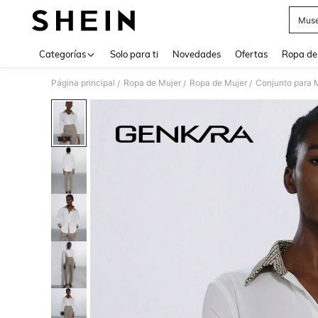
Muse
Use up 
Categorías
Solo para ti
Novedades
Ofertas
Ropa de
Página principal
Ropa de Mujer
Ropa de Mujer
Conjunto para 
/
/
/