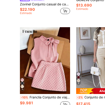
Zovinel Conjunto casual de camisa de manga larga de unicolor y pantalones de pierna ancha para mujer
$13.690
$22.190
Estimado
Estimado
6
18
Aho
Franclia Conjunto de viaje de color gris claro, top sin mangas de cuello alto combinado con falda mini de lunares. Silueta ajustada minimalista que acentúa la cintura. Tela suave y fluida. El detalle del lazo en la parte superior y los lunares distribuidos uniformemente en la falda muestran una artesanía refinada, un estilo sencillo pero elegante.
Conjunto de ropa casual para mujer, diseño de bolsillo falso con botones de color contrastante, cuello redondo, manga
-10%
-2%
$9.981
$17.415