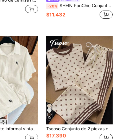
SHEIN PariChic Conjunto de 2 piezas de estilo chino minimalista para novia asiática, con top sin mangas de cuello Mao y falda a lunares
-20%
$11.432
30
Resyla Conjunto informal vintage de 2 piezas, versátil y de moda
Tseoso Conjunto de 2 piezas de estilo casual minimalista con tono suave, fondo amarillo pálido y lunares marrones, top de cuello redondo y manga corta, y pantalones con estampado de rayas y lunares, adecuado para primavera y verano
$17.390