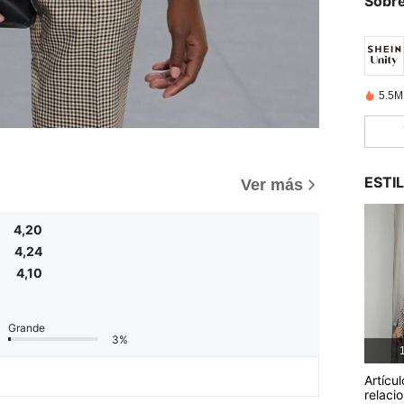
Sobre
5.5M
ESTI
Ver más
4,20
4,24
4,10
Grande
3%
1
Artícul
relaci