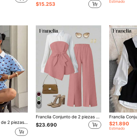
Estimado
$15.253
7
Franclia Conjunto de 2 piezas de camisa elegante minimalista de otoño y pantalones de pierna recta con bajo dividido
dad, Año Nuevo, Acción de Gracias, fiestas, bodas, playa, graduación, moda, elegante, casual, salidas, citas, citas, brillo, Día de San Valentín, elegante, vacaciones, casual, Y2K, salidas, graduación
$21.890
$23.690
Estimado