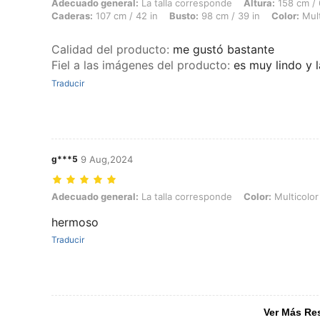
Adecuado general: La talla corresponde, Altura: 158 cm / 62 in, Peso: 
Adecuado general:
La talla corresponde
Altura:
158 cm / 
Caderas:
107 cm / 42 in
Busto:
98 cm / 39 in
Color:
Mult
Calidad del producto
:
me gustó bastante
Fiel a las imágenes del producto
:
es muy lindo y 
Traducir
g***5
9 Aug,2024
Adecuado general: La talla corresponde, Color: Multicolor, Talla: S
Adecuado general:
La talla corresponde
Color:
Multicolor
hermoso
Traducir
Ver Más Re