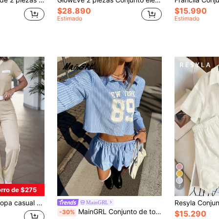
$28.890
$15.990
Estimado
Estimado
7
rro de $275
 corta, emparejado con pantalones cómodos de cintura alta y drapeado, elegante para primavera/verano
MainGRL
MainGRL Conjunto de top de manga larga con botones y pantalones cortos con estampado de rayas azules y números en estilo universitario
-30%
$15.290