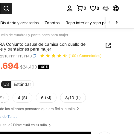
0
0
a. Press Enter to select.
Bisutería y accesorios
Zapatos
Ropa interior y ropa para dormir
Ho
ello de cuadros y pantalones para mujer
A Conjunto casual de camisa con cuello de
s y pantalones para mujer
z2310111111131140
(100+ Comentarios)
.694
$24.490
-40%
ICE AND AVAILABILITY
US
Estándar
S)
4 (S)
6 (M)
8/10 (L)
de los clientes pensaron que era fiel a la talla.
a de Tallas
u talla? Dime cuál es tu talla