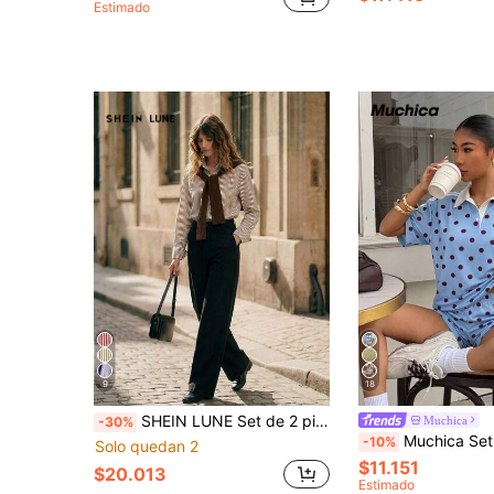
Estimado
9
18
SHEIN LUNE Set de 2 piezas de camisa con cuello de chal a rayas y pantalones de pierna ancha de cintura alta para mujer, primavera/otoño
Muchica
-30%
Muchica Set de 2 piezas Camisa polo de manga corta con rayas de contraste y lunares y shorts a juego para mujer, conjunto de verano para uso diario, citas, fiestas, adecuado para otoño/invierno/verano, Navi
-10%
Solo quedan 2
$11.151
$20.013
Estimado