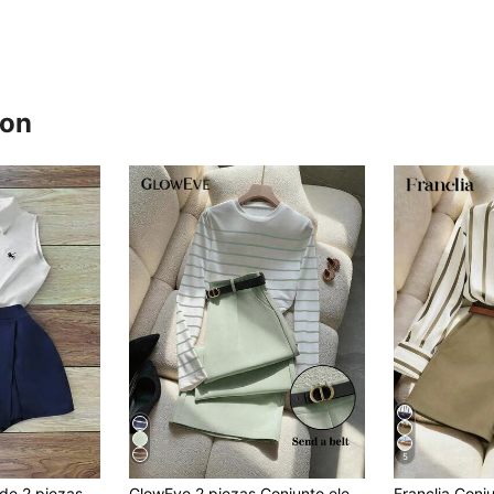
ron
5
GlowEve Conjunto de 2 piezas de camisa sin mangas con botones delanteros y bordado de caballero y falda-pantalón casual de verano para mujer
GlowEve 2 piezas Conjunto elegante de camiseta de manga larga a rayas y pantalones con bolsillos y cinturón para mujer