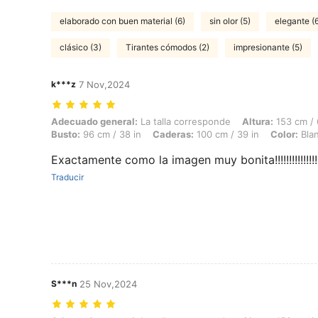
elaborado con buen material (6)
sin olor (5)
elegante (
clásico (3)
Tirantes cómodos (2)
impresionante (5)
k***z
7 Nov,2024
Adecuado general: La talla corresponde, Altura: 153 cm / 60 in, Peso:
Adecuado general:
La talla corresponde
Altura:
153 cm / 
Busto:
96 cm / 38 in
Caderas:
100 cm / 39 in
Color:
Bla
Exactamente como la imagen muy bonita!!!!!!!!!!!!!!!
Traducir
S***n
25 Nov,2024