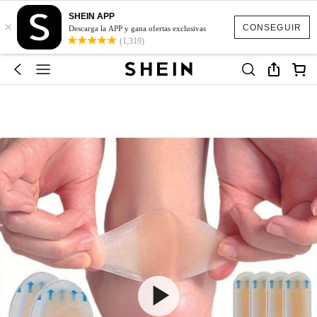
SHEIN APP
×
CONSEGUIR
Descarga la APP y gana ofertas exclusivas
(1,319)