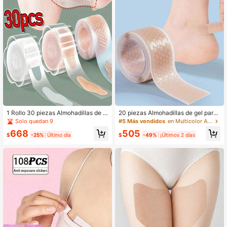
2.1K Seguidores
4,83
2.1K Seguidores
4,83
2.1K Seguidores
4,83
2.1K Seguidores
4,83
1 Rollo 30 piezas Almohadillas de t
20 piezas Almohadillas de gel para
alón de hidrogel transparente de alt
talón, proporcionan protección cont
Solo quedan 9
#5 Más vendidos
en Multicolor Almohadillas antifricción para el cu
a calidad, autoadhesivas impermea
ra la fricción y ampollas y recupera
668
505
bles antifrición, almohadillas de pie
ción, protegen la piel de daños por f
$
-25%
Último día
$
-49%
¡Últimos 2 días
suaves y transparentes para alivio
ricción, almohadillas de protección i
2.1K Seguidores
4,83
de ampollas y dolor, adecuadas par
nvisible para el tobillo contra la fric
a deportes, caminar y cuidado diari
ción, almohadillas de protección inv
o de los pies
isible para el tobillo contra la fricció
n y las ampollas, esencial para taco
nes altos, almohadillas de protecció
n contra la fricción del talón, almoh
adillas transpirables para el tobillo c
ontra la fricción para tacones, almo
hadillas multifuncionales para el tob
illo contra la fricción adecuadas par
a varios zapatos para prevenir amp
ollas