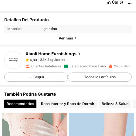
Útil
(5)
Detalles Del Producto
2.1K Seguidores
4,83
Material:
gelatina
Ver más
2.1K Seguidores
4,83
Xiaoli Home Furnishings
2.1K Seguidores
4,83
Clientes habituales
Establecido hace 1 año
280K Vendido
Seguir
Todos los artículos
2.1K Seguidores
4,83
También Podría Gustarte
2.1K Seguidores
4,83
Recomendados
Ropa Interior y Ropa de Dormir
Belleza & Salud
2.1K Seguidores
4,83