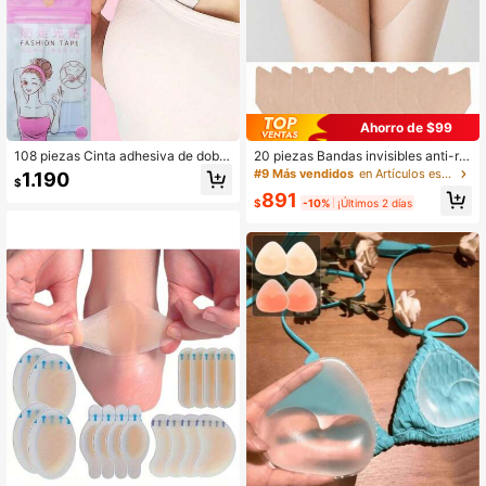
Ahorro de $99
108 piezas Cinta adhesiva de doble
20 piezas Bandas invisibles anti-ro
cara anti-exposición para ropa, a pr
zaduras para muslos, cinta de prote
#9 Más vendidos
en Artículos esenciales para refrescarse en verano
1.190
$
ueba de sudor e impermeable, mant
cción contra la fricción de los muslo
891
iene la posición de la ropa estable,
s, parches protectores transparente
$
-10%
¡Últimos 2 días
adecuada para camisas y ropa inter
s, adecuados para muslos internos
ior, cinta adhesiva de doble cara im
y pantorrillas de mujeres, protecció
permeable
n cómoda, decoración de otoño, de
coración de dormitorio, decoracion
es navideñas, accesorios de sala d
e estar, suministros para fiestas, de
coración de Halloween, decoración
de graduación, suministros para el h
ogar, decoración del hogar de Hallo
ween, decoración de baño, artículo
s esenciales de viaje, accesorios de
dormitorio, regalo de cumpleaños p
ara mujeres, temporada de regreso
a la escuela, decoración del hogar,
artículos esenciales del hogar, regal
o para mujeres, regalo para hombre
s, regalo para la madre, regalo para
el padre