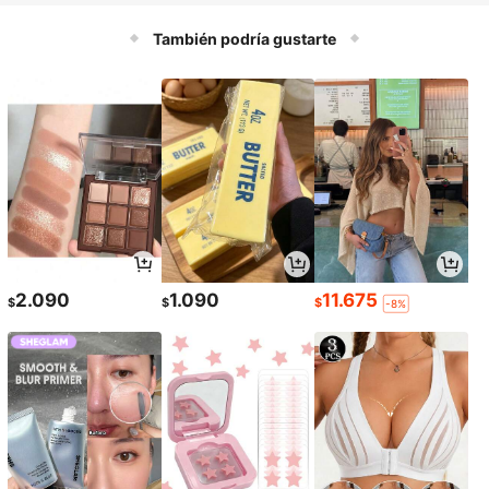
e Reversa, 2 piezas/Paquete
También podría gustarte
2.090
1.090
11.675
$
$
$
-8%