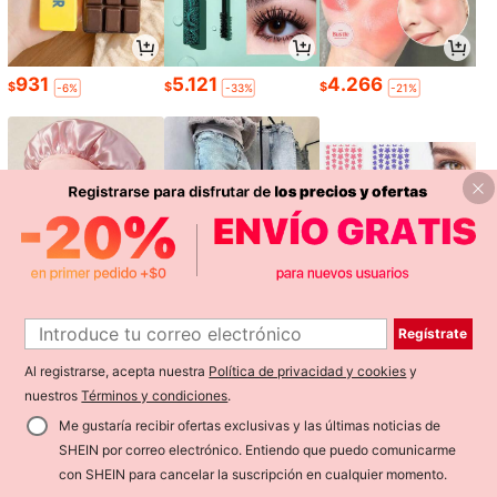
931
5.121
4.266
$
$
$
-6%
-33%
-21%
Regístrate
1.369
27.131
743
$
$
$
-19%
-8%
-25%
Al registrarse, acepta nuestra
Política de privacidad y cookies
y
1
nuestros
Términos y condiciones
.
0
Me gustaría recibir ofertas exclusivas y las últimas noticias de
SHEIN por correo electrónico. Entiendo que puedo comunicarme
Volver al principio
con SHEIN para cancelar la suscripción en cualquier momento.