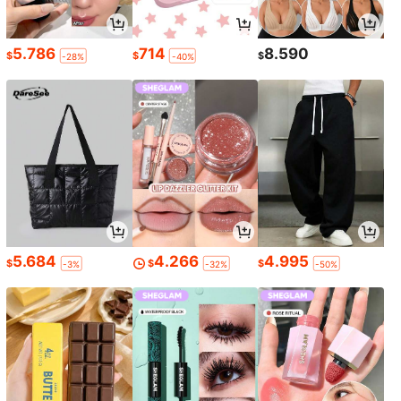
5.786
714
8.590
$
$
$
-28%
-40%
5.684
4.266
4.995
$
$
$
-3%
-32%
-50%