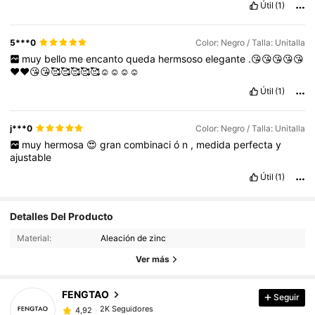
Útil
(1)
5***0
Color: Negro / Talla: Unitalla
muy
bello
me
encanto
queda
hermsoso
elegante
.😘😘😘😘😘
❤️❤️😘😘🥰🥰🥰🥰🥰☺️☺️☺️☺️
Útil
(1)
j***0
Color: Negro / Talla: Unitalla
muy
hermosa
😍
gran
combinaci
ó
n
,
medida
perfecta
y
ajustable
Útil
(1)
2K Seguidores
4,92
Detalles Del Producto
Material:
Aleación de zinc
2K Seguidores
4,92
Ver más
FENGTAO
Seguir
2K Seguidores
4,92
l***i
pagó
Hace 1 día