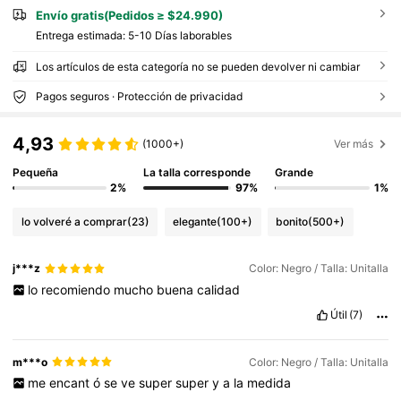
Envío gratis(Pedidos ≥ $24.990)
Entrega estimada:
5-10 Días laborables
Los artículos de esta categoría no se pueden devolver ni cambiar
Pagos seguros · Protección de privacidad
4,93
(1000+)
Ver más
Pequeña
La talla corresponde
Grande
2%
97%
1%
lo volveré a comprar
(23)
elegante
(100+)
bonito
(500+)
j***z
Color: Negro / Talla: Unitalla
lo
recomiendo
mucho
buena
calidad
Útil
(7)
m***o
Color: Negro / Talla: Unitalla
me
encant
ó
se
ve
super
super
y
a
la
medida