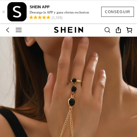
SHEIN APP
×
CONSEGUIR
Descarga la APP y gana ofertas exclusivas
(1,319)