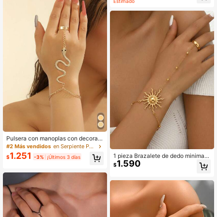
Estimado
Pulsera con manoplas con decoraci
ón de serpiente
#2 Más vendidos
en Serpiente Pulseras De Mujer
1.251
1 pieza Brazalete de dedo minimalis
$
-3%
¡Últimos 3 días
1.590
ta y elegante para mujer, brazalete
$
de metal con diseño de sol vintage
creativo y personalizado, accesorio
versátil para uso diario, estilo callej
ero y fiestas