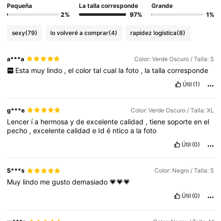
Pequeña
La talla corresponde
Grande
2%
97%
1%
sexy
(79)
lo volveré a comprar
(4)
rapidez logística
(8)
a***a
Color: Verde Oscuro / Talla: S
Esta
muy
lindo
,
el
color
tal
cual
la
foto
,
la
talla
corresponde
Útil
(1)
g***e
Color: Verde Oscuro / Talla: XL
Lencer
í
a
hermosa
y
de
excelente
calidad
,
tiene
soporte
en
el
pecho
,
excelente
calidad
e
Id
é
ntico
a
la
foto
Útil
(0)
S***s
Color: Negro / Talla: S
Muy
lindo
me
gusto
demasiado
💗💗💗
Útil
(0)