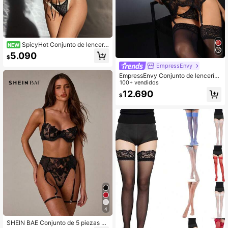
SpicyHot Conjunto de lencería
NEW
sexy para mujer de 2 piezas
5.090
$
EmpressEnvy
EmpressEnvy Conjunto de lencería
casual y sexy con tirantes de espag
100+ vendidos
ueti y encaje en contraste para sali
12.690
$
r, look de chica mala
4
SHEIN BAE Conjunto de 5 piezas de