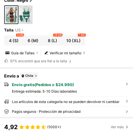
Color: Negro
Talla
US
4 left
10 left
7 left
4
(S)
6
(M)
8
(L)
10
(XL)
Guía de Tallas
Verificar mi tamaño
97%
encontró que era fiel a la talla
Envío a
Chile
Envío gratis(Pedidos ≥ $24.990)
Entrega estimada:
5-10 Días laborables
Los artículos de esta categoría no se pueden devolver ni cambiar
Pagos seguros · Protección de privacidad
4,92
(1000+)
Ver más