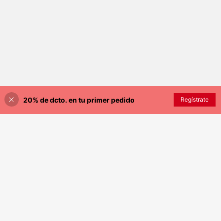
20% de dcto. en tu primer pedido
AÑADIR A LA BOLSA
Regístrate
¡9% DE DESCUENTO!