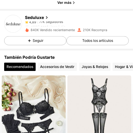
Ver más
Seduluxe
77K Seguidores
4,89
a***9
pagó
Hace 1 día
n***5
seguido
Hace 1 horas
840K Vendido recientemente
210K Recompra
77K Seguidores
4,89
Seguir
Todos los artículos
También Podría Gustarte
77K Seguidores
4,89
Recomendados
Accesorios de Vestir
Joyas & Relojes
Hogar & V
77K Seguidores
4,89
77K Seguidores
4,89
77K Seguidores
4,89