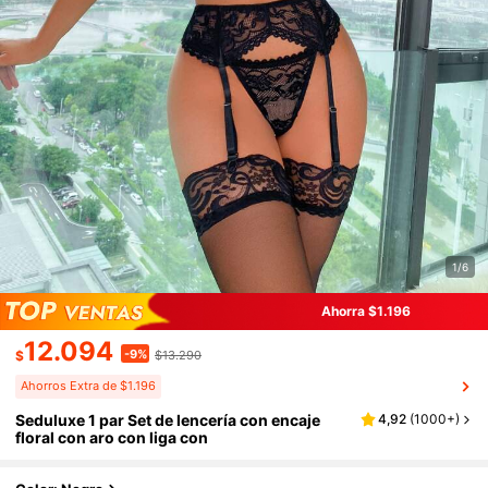
1/6
Ahorra $1.196
12.094
-9%
$
$13.290
Ahorros Extra de $1.196
Seduluxe 1 par Set de lencería con encaje
4,92
(
1000+
)
floral con aro con liga con