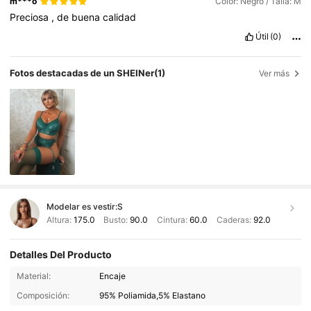
m***o
Color: Negro / Talla: M
Preciosa
,
de
buena
calidad
Útil
(0)
Fotos destacadas de un SHEINer
(1)
Ver más
Modelar es vestir:
S
Altura:
175.0
Busto:
90.0
Cintura:
60.0
Caderas:
92.0
Detalles Del Producto
77K Seguidores
4,89
Material:
Encaje
Composición:
95% Poliamida,5% Elastano
77K Seguidores
4,89