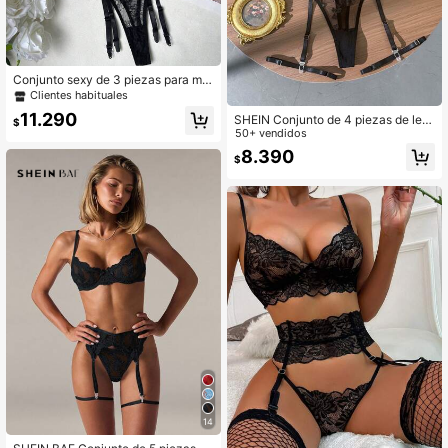
Conjunto sexy de 3 piezas para muj
er: Sujetador + Pantie + Medias
Clientes habituales
11.290
SHEIN Conjunto de 4 piezas de len
$
cería sexy azul para mujer
50+ vendidos
8.390
$
14