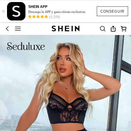
SHEIN APP
×
CONSEGUIR
Descarga la APP y gana ofertas exclusivas
(1,319)