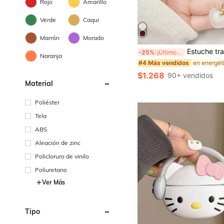
Rojo
Amarillo
Verde
Caqui
Marrón
Morado
Estuche transparente con purpurina para auriculares + Colgante de mariposa compatible con Pro 3 para iPhone, estuche para auriculares para AirPods 1/2, nuev
-25%
¡Últimos 3 días
Naranja
#4 Más vendidos
$1.268
90+ vendidos
Material
Poliéster
Tela
ABS
Aleación de zinc
Policloruro de vinilo
Poliuretano
Ver Más
Tipo