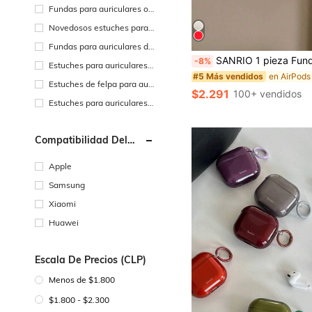
Fundas para auriculares or
dinarias
Novedosos estuches para
auriculares
Fundas para auriculares de
poliuretano
SANRIO 1 pieza Funda de Auriculares Bluetooth Gato Musical KT Lindo Compatible con Pro3 Funda de Auriculares Bluetooth Inalámbrico AirPods2/3/4/Pro/Pro2 Cubierta Protecto
-8%
Estuches para auriculares c
#5 Más vendidos
on cordón
Estuches de felpa para auri
$2.291
100+ vendidos
culares
Estuches para auriculares c
on diamantes de imitación
Compatibilidad Del
Teléfono Móvil
Apple
Samsung
Xiaomi
Huawei
Escala De Precios (CLP)
Menos de $1.800
$1.800 - $2.300