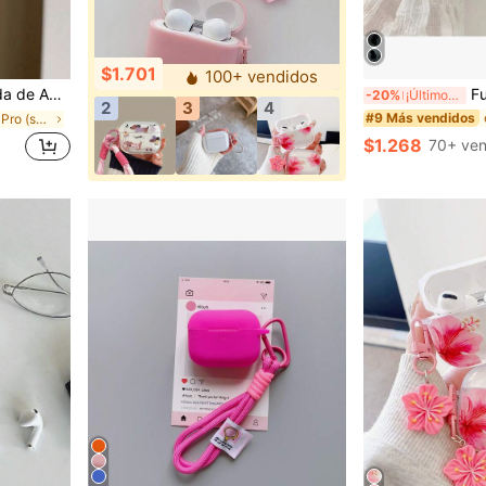
$1.701
100+ vendidos
ra de Dibujos Animados (Auriculares No Incluidos), Kawaii
Funda protectora de TPU de ale
-20%
¡Últimos 3 días
2
3
4
#9 Más vendidos
en AirPods Pro (segunda generación) Estuches para
$1.268
70+ ven