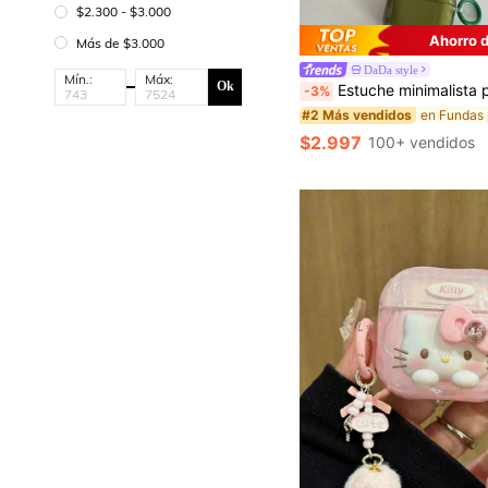
$2.300 - $3.000
Ahorro 
Más de $3.000
DaDa style
Mín.:
Máx:
Ok
Estuche minimalista para auriculares Bluetooth con diseño de letra vintage y transparente, material de unicolor y a prueba de golpes, funda protectora suave compatible con Apple Pro 3
-3%
#2 Más vendidos
$2.997
100+ vendidos