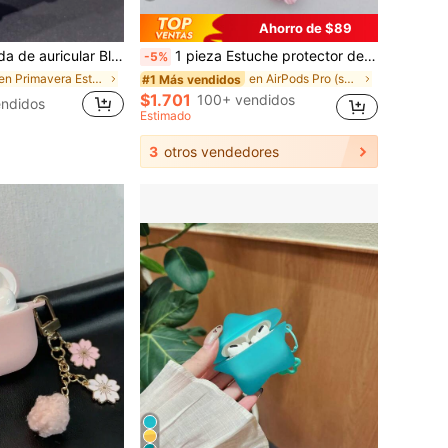
Ahorro de $89
ble con Pro, funda protectora antideslizante compatible con Pro 2, linda compatible con 3, blanco lechoso compatible con 2, para mujer, regalo de primavera, regalo de cumpleaños, regalo para mamá
1 pieza Estuche protector de auriculares Bluetooth rosa mate de TPU con colgante de sakura, diseño lindo de sakura, adecuado para AirPods Pro 3, Pro (2da generación), 3, Pro, 4, adecuado para uso diario, primavera, Día de la Madre, cumpleaños, temporada de graduación, entrega rápida
-5%
en Primavera Estuches para auriculares
en AirPods Pro (segunda generación) Estuches para
#1 Más vendidos
$1.701
100+ vendidos
ndidos
Estimado
3
otros vendedores