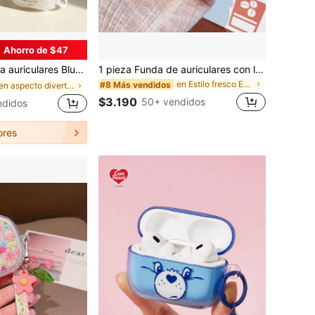
Ahorro de $47
uva/cursiva en inglés, funda protectora compatible con el estuche de auriculares inalámbricos de Apple, resistente a arañazos y anti-caída, regalo de cumpleaños para fiestas
1 pieza Funda de auriculares con lazo rosa y colgante compatible con Redmi Buds 6 Pro/8 Pro/8 Active/5/6s/6/7s/6 Lite/8 Lite/Buds 8/Buds 6 Active Funda de auriculares inalámbricos
en Estilo fresco Estuches para auriculares
#8 Más vendidos
en aspecto divertido Estuches para auriculares
$3.190
50+ vendidos
ndidos
ores