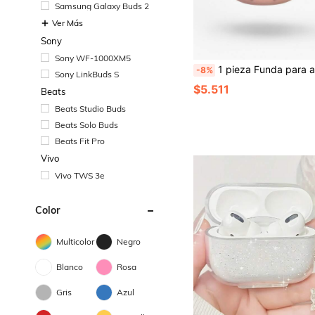
Samsung Galaxy Buds 2
Ver Más
Sony
Sony WF-1000XM5
1 pieza Funda para auriculares con forma 3D de poni lindo estilo japonés compatible con Apple 4, carcasa protectora para Pro 3/Pro 2 2da/
-8%
Sony LinkBuds S
$5.511
Beats
Beats Studio Buds
Beats Solo Buds
Beats Fit Pro
Vivo
Vivo TWS 3e
Color
Multicolor
Negro
Blanco
Rosa
Gris
Azul