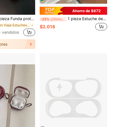
Ahorro de $672
rotectora de silicona con elementos de flor rosa compatible con Pro 2 / 3ra generación, regalo de cumpleaños de primavera
1 pieza Estuche de silicona con forma de estrella azul y linda para auriculares Bluetooth, color caramelo versátil con forma de estrella 3D, regalo de Pascua
-25%
¡Últimos 3 días
en Viaje Estuches para auriculares
$2.018
 vendidos
ores