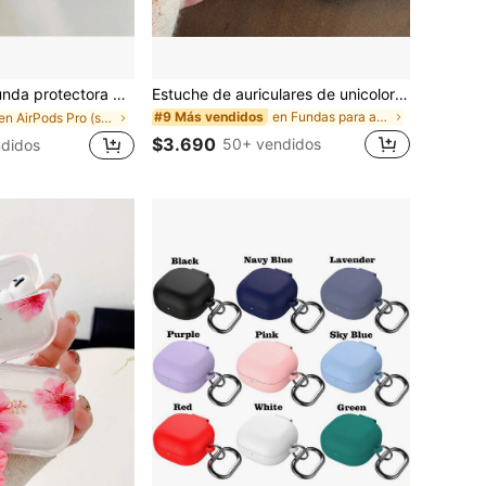
ación con estampado de leopardo negro [diseño separado] Nuevo y de moda Funda protectora de TPU suave compatible con de 4ta generación, Pro 3/1/2, Pro de 3ra generación, Pro de 2da generación, un regalo de cumpleaños perfecto
Estuche de auriculares de unicolor morado semitransparente y minimalista con anillo colgante, adecuado para Freebuds 7i, Freebuds 2/3, Freebuds SE 2/3, Freebuds 5i/6i, Buds Pro 3, estilo coreano lindo
en Fundas para auriculares con diseño sencillo Est
#9 Más vendidos
en AirPods Pro (segunda generación) Estuches para
$3.690
50+ vendidos
didos