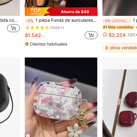
4
Ahorro de $48
Funda protectora anti-pérdida con estampado de leopardo ámbar, adecuada para AirPods 1/2/3/4 y Pro 1/2/3 auriculares inalámbricos
1 pieza Funda de auriculares de unicolor estilo minimalista Morandi verde oscuro negro azul gris creativa innovadora translúcida con cordón compatible con
1 pieza Funda p
-3%
-3%
¡Últimos 3 días
#1 Más vendidos
(1000+)
$2.224
$1.542
100+
Clientes habituales
8
otros vended