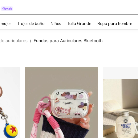
y
and down arrow keys to navigate search Búsqueda reciente and Busca y Encuentr
 mujer
Trajes de baño
Niños
Talla Grande
Ropa para hombre
e auriculares
Fundas para Auriculares Bluetooth
/