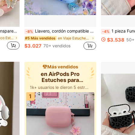
o estuche protector inalámbrico para auriculares para AirPods 3/Pro/Pro2, regalo para novio/novia
Llavero, cordón compatible con los auriculares Redmi Buds 6 Play, funda protectora de silicona suave
1 pieza Funda para auriculares con pintura floral de verano y colgante, adecuada para Redmi Buds8Act
-8%
-4%
en energético Estuches para auriculares
en Viaje Estuches para auriculares
#5 Más vendidos
$3.538
50+
$3.027
70+ vendidos
Más vendidos
en AirPods Pro
Estuches para
auriculares Bluetooth
1k+ usuarios le dieron 5 estrellas
1