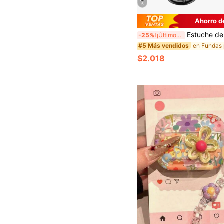
5
Ahorro d
Estuche de auriculares Bluetooth de cuero sintético negro con estilo de dinero antiguo. Estuche protector de TPU y cuero sintético compatible con 1/2, Pro, 
-25%
¡Últimos 3 días
#5 Más vendidos
$2.018