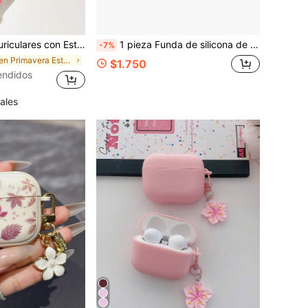
Compatible con Funda de Auriculares Pro 3, Compatible con Auriculares Pro (2ª Generación), Compatible con Auriculares 3, Compatible con Auriculares Pro, Compatible con Funda de Auriculares 4, Funda, Accesorios de Auriculares, , Funda de Auriculares para Uso Diario o como Regalo
1 pieza Funda de silicona de unicolor anti-caída + Funda para auriculares con hebilla de pasarela compatible con Samsung BudsLive/Galaxy Buds2Pro/FE Auriculares Bluetooth Funda protectora, Opciones de multicolor
-7%
en Primavera Estuches para auriculares
$1.750
endidos
ales