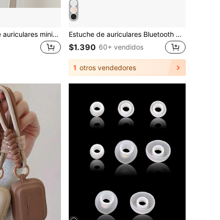
Llavero, funda de auriculares minimalista y elegante de color rojo vino transparente sólido con anillo colgante, compatible con Huawei FreeBuds 2/7i/5i, Galaxy Buds 2/Pro 4, funda protectora de auriculares simple y linda
Estuche de auriculares Bluetooth de aleación, estuche a prueba de golpes, protector contra el polvo de metal, pegatina protectora contra el polvo compatible con Pro 2 1 y 3 4, regalo de aniversario de primavera
$1.390
60+ vendidos
1
otros vendedores