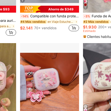
9
5
de $93
Ahorro de $349
Compatible con funda protectora, correa de cordón bicolor trenzada hecha a mano minimalista para funda de auriculares Bluetooth
Funda de Auriculares con Estilo Dulce Fresco y Patrón de Flor de Hibisco Realista, Funda de Auriculares Transparente con Encanto de Flor Gratis, Compatible con Funda de Auriculares, Auriculares, 
-14%
-3%
ra/2da generación, regalo de primavera y cumpleaños estilo coreano Ins
en Viaje Estuches para auriculares
#4 Más vendidos
#2 Más vendidos
en Fundas para auriculares con diseño sencillo Est
$1.930
200+ v
$2.141
70+ vendidos
Estimado
Clientes habitu