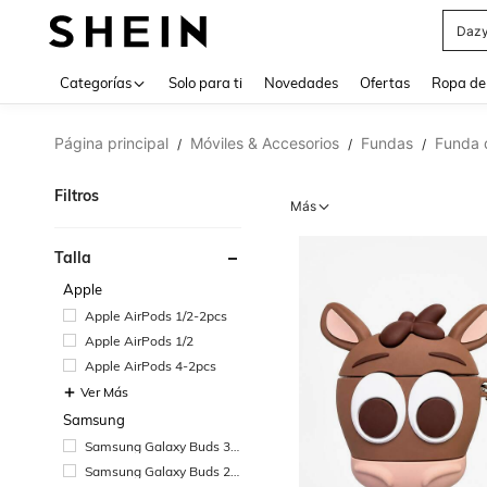
Daz
Use up 
Categorías
Solo para ti
Novedades
Ofertas
Ropa de
Página principal
Móviles & Accesorios
Fundas
Funda d
/
/
/
Filtros
Más
Talla
Apple
Apple AirPods 1/2-2pcs
Apple AirPods 1/2
Apple AirPods 4-2pcs
Ver Más
Samsung
Samsung Galaxy Buds 3
Pro
Samsung Galaxy Buds 2
Pro