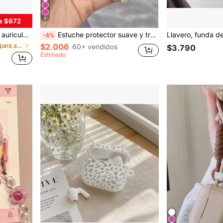
8
e $672
Pro 2, 4, 3. Apariencia de moda, ofrece protección completa, con llavero como regalo de cumpleaños
Estuche protector suave y transparente con elemento floral rosa minimalista compatible con auriculares inalámbricos Bluetooth Pro de 3ra generación. Estuche de cobertura para Pro 2/3/4 adecuado para hombres y mujeres, regalo de primavera para cumpleaños o aniversario
-4%
en Fundas para auriculares con diseño sencillo Est
$2.006
60+ vendidos
$3.790
Estimado