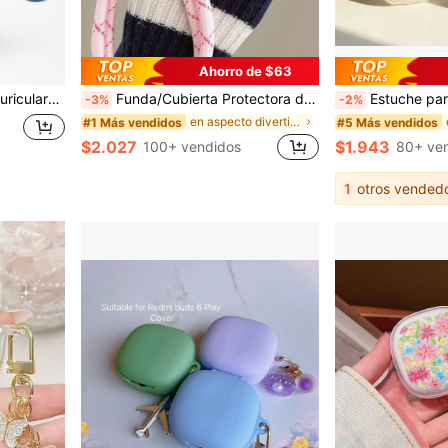
Ahorro de $63
3ra generación, nueva cubierta de silicona suave
Funda/Cubierta Protectora de Auriculares con Diseño de Perro Dachshund Lindo Para 1/2/3 Generación, Para Pro, Para Pro2, Para 4, 1 Carcasa Protectora Con 1 Cadena Colgante
Estuche para auriculares Bluetooth con forma de botella de vodka a prueba de golpes con elementos de cerveza, con estampado de 
-3%
-2%
en aspecto divertido Estuches para auriculares
#1 Más vendidos
#5 Más vendidos
$2.027
$1.943
100+ vendidos
80+ ve
1
otros vended