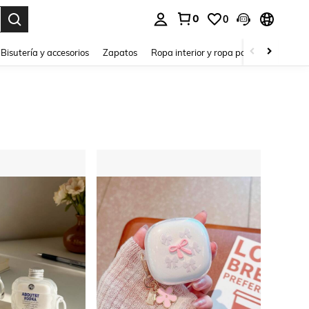
0
0
a. Press Enter to select.
Bisutería y accesorios
Zapatos
Ropa interior y ropa para dormir
Ho