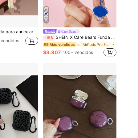
15
ive/8pro/8lite/6 Pro Auriculares inalámbricos, Buds6/7s/Buds 6 Active/6 Lite/6play Funda protectora para auriculares Bluetooth inalámbricos
Care Bears
SHEIN X Care Bears Funda para auriculares Bluetooth IML con oso arcoíris y colgante arcoíris, funda para auriculares Bluetooth con colgante, para iPod
-15%
 vendidos
en AirPods Pro Estuches para auriculares Bluetooth
#9 Más vendidos
$3.307
100+ vendidos