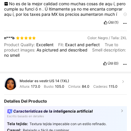
No
es
de
la
mejor
calidad
como
muchas
cosas
de
aqu
í,
pero
cumple
su
funci
ó
n
.
Ú
ltimamente
ya
no
me
encanta
comprar
aqu
í,
por
los
taxes
para
MX
los
precios
aumentaron
much
í
simo
,
ya
no
dan
cupones
de
descuento
y
apenas
me
pas
ó
que
Útil
(1)
dos
paquetes
me
los
reembolsaron
porque
nunca
llegaron
:(
De
ese
pedido
de
22
cosas
llegaron
s
ó
lo
2
,
obviamente
ya
no
pude
volver
a
comprarlo
porque
estaban
mega
caras
los
n***b
Color: Negro / Talla: 2XL
mismos
art
í
culos
No
s
é
si
les
pasa
lo
mismo
:(
Product Quality:
Excellent
Fit:
Exact
and
perfect
True to
product images:
As
pictured
and
described
Smell description:
no
smell
Útil
(0)
Modelar es vestir:
US 14 (1XL)
Altura:
173.0
Busto:
105.0
Cintura:
84.0
Caderas:
115.0
Detalles Del Producto
Características de la inteligencia artificial
Escrito basado en detalles
Tela tejida:
Textura tejida impecable con un estilo refinado.
Casual:
Relajado y fácil de combinar.