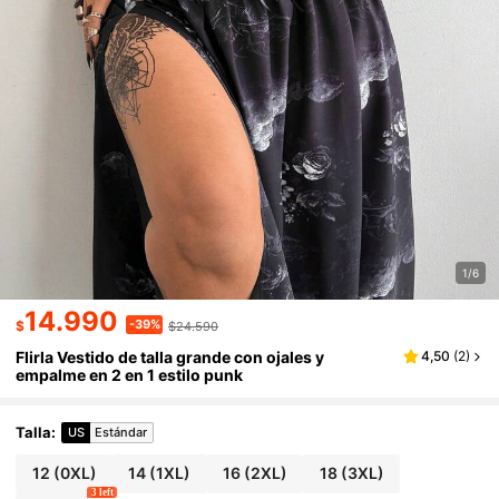
1/6
14.990
-39%
$
$24.590
Flirla Vestido de talla grande con ojales y
4,50
(
2
)
empalme en 2 en 1 estilo punk
Talla
:
US
Estándar
12
(0XL)
14
(1XL)
16
(2XL)
18
(3XL)
3 left