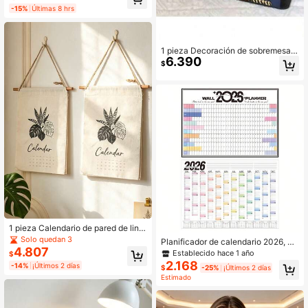
-15%
Últimas 8 hrs
ción de Escritorio de Aula y Oficina
en Otoño, Regalo
1 pieza Decoración de sobremesa d
6.390
e luna creciente acrílica Eid Mubara
$
k, adorno para ambiente festivo
1 pieza Calendario de pared de lino
con patrón botánico vintage, calen
Solo quedan 3
Planificador de calendario 2026, ca
dario montado en la pared, pieza de
4.807
lendario de pared de cuadrícula gra
Establecido hace 1 año
$
arte decorativa reutilizable para el
nde, lista de verificación y lista de t
2.168
-14%
¡Últimos 2 días
hogar
$
-25%
¡Últimos 2 días
areas pendientes, para organizació
Estimado
n del hogar y la oficina, tamaño: 28.
5 pulgadas * 20.66 pulgadas