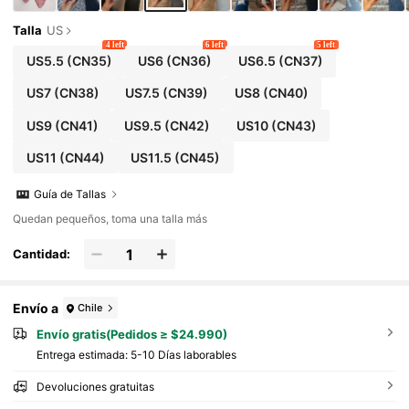
Talla
US
4 left
6 left
5 left
US5.5
(CN35)
US6
(CN36)
US6.5
(CN37)
US7
(CN38)
US7.5
(CN39)
US8
(CN40)
US9
(CN41)
US9.5
(CN42)
US10
(CN43)
US11
(CN44)
US11.5
(CN45)
Guía de Tallas
Quedan pequeños, toma una talla más
Cantidad:
Envío a
Chile
Envío gratis(Pedidos ≥ $24.990)
Entrega estimada:
5-10 Días laborables
Devoluciones gratuitas