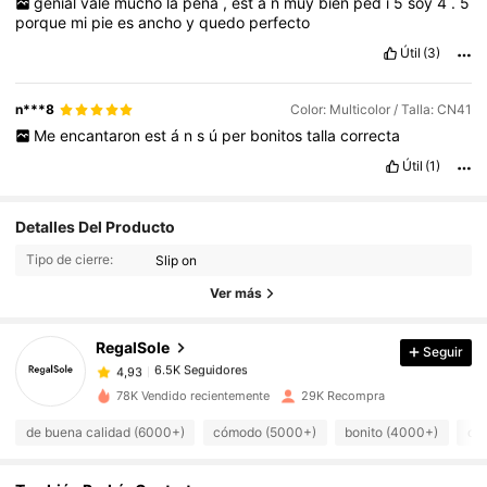
genial
vale
mucho
la
pena
,
est
á
n
muy
bien
ped
í
5
soy
4
.
5
porque
mi
pie
es
ancho
y
quedo
perfecto
Útil
(3)
n***8
Color: Multicolor / Talla: CN41
Me
encantaron
est
á
n
s
ú
per
bonitos
talla
correcta
Útil
(1)
6.5K Seguidores
4,93
Detalles Del Producto
Tipo de cierre:
Slip on
6.5K Seguidores
4,93
Ver más
RegalSole
Seguir
6.5K Seguidores
4,93
r***o
pagó
Hace 1 día
78K Vendido recientemente
29K Recompra
6.5K Seguidores
4,93
de buena calidad (6000+)
cómodo (5000+)
bonito (4000+)
com