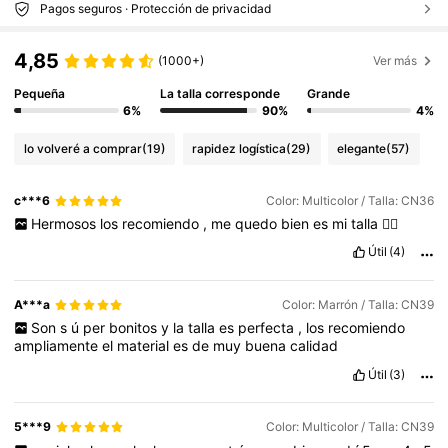
Pagos seguros · Protección de privacidad
4,85
(1000+)
Ver más
Pequeña
La talla corresponde
Grande
6%
90%
4%
lo volveré a comprar
(19)
rapidez logística
(29)
elegante
(57)
c***6
Color: Multicolor / Talla: CN36
Hermosos
los
recomiendo
,
me
quedo
bien
es
mi
talla
👍🏼
Útil
(4)
A***a
Color: Marrón / Talla: CN39
Son
s
ú
per
bonitos
y
la
talla
es
perfecta
,
los
recomiendo
ampliamente
el
material
es
de
muy
buena
calidad
Útil
(3)
5***9
Color: Multicolor / Talla: CN39