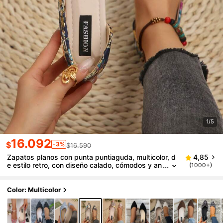
1/5
16.092
$
-3%
$16.590
Zapatos planos con punta puntiaguda, multicolor, d
4,85
e estilo retro, con diseño calado, cómodos y an
(1000+)
tideslizantes, para mujer, ideales para fiestas, c
ompras, vacaciones, trabajo. Regalo del Día de la M
adre.
Color: Multicolor