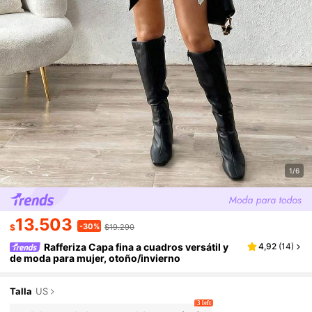
1/6
13.503
-30%
$
$19.290
Rafferiza Capa fina a cuadros versátil y
4,92
(
14
)
de moda para mujer, otoño/invierno
Talla
US
3 left