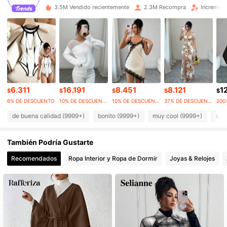
3.5M Vendido recientemente
2.3M Recompra
Increment
949K Seguidores
4,90
949K Seguidores
4,90
949K Seguidores
4,90
6.311
16.191
8.451
8.121
1
$
$
$
$
$
6% DE DESCUENTO
10% DE DESCUENTO
10% DE DESCUENTO
37% DE DESCUENTO
200
949K Seguidores
4,90
de buena calidad (9999+)
bonito (9999+)
muy cool (9999+)
com
También Podría Gustarte
949K Seguidores
4,90
Recomendados
Ropa Interior y Ropa de Dormir
Joyas & Relojes
949K Seguidores
4,90
949K Seguidores
4,90