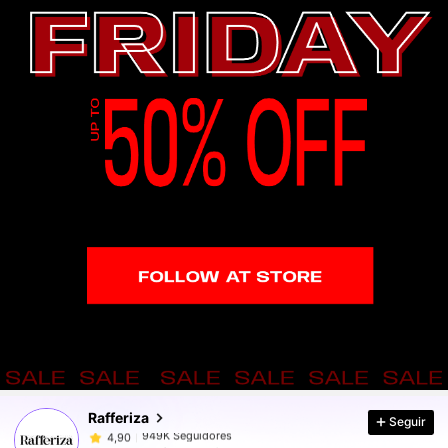
949K Seguidores
4,90
949K Seguidores
4,90
Rafferiza
Seguir
949K Seguidores
4,90
a***4
pagó
Hace 1 día