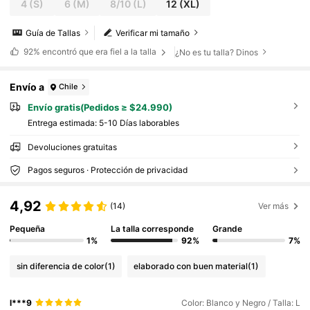
4
(S)
6
(M)
8/10
(L)
12
(XL)
Guía de Tallas
Verificar mi tamaño
92%
encontró que era fiel a la talla
¿No es tu talla? Dinos
Envío a
Chile
Envío gratis(Pedidos ≥ $24.990)
Entrega estimada:
5-10 Días laborables
Devoluciones gratuitas
Pagos seguros · Protección de privacidad
4,92
(14)
Ver más
Pequeña
La talla corresponde
Grande
1%
92%
7%
sin diferencia de color
(1)
elaborado con buen material
(1)
l***9
Color: Blanco y Negro / Talla: L