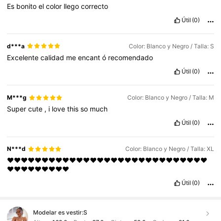
Es
bonito
el
color
llego
correcto
Útil
(0)
d***a
Color: Blanco y Negro / Talla: S
Excelente
calidad
me
encant
ó
recomendado
Útil
(0)
M***g
Color: Blanco y Negro / Talla: M
Super
cute
,
i
love
this
so
much
Útil
(0)
N***d
Color: Blanco y Negro / Talla: XL
❤️❤️❤️❤️❤️❤️❤️❤️❤️❤️❤️❤️❤️❤️❤️❤️❤️❤️❤️❤️❤️❤️❤️❤️❤️❤️❤️❤️❤️
❤️❤️❤️❤️❤️❤️❤️❤️❤️
Útil
(0)
Modelar es vestir:
S