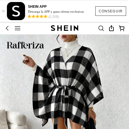
SHEIN APP
×
CONSEGUIR
Descarga la APP y gana ofertas exclusivas
(1,319)