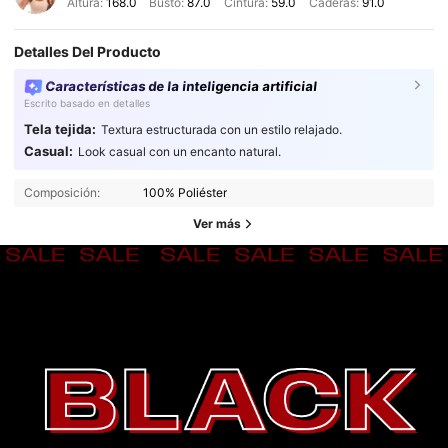
Altura:
168.0
Busto:
87.0
Cintura:
59.0
Caderas:
91.0
Detalles Del Producto
Características de la inteligencia artificial
Escrito basado en detalles
Tela tejida:
Textura estructurada con un estilo relajado.
Casual:
Look casual con un encanto natural.
Composición:
100% Poliéster
Ver más