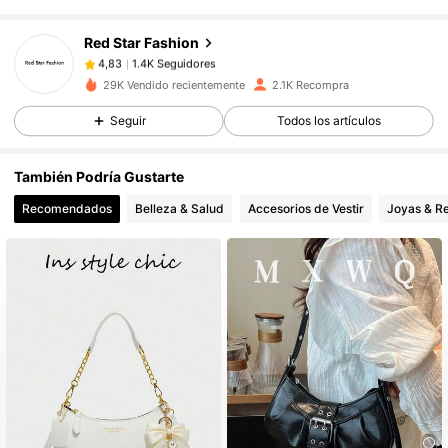
Red Star Fashion
1.4K Seguidores
4,83
29K Vendido recientemente
2.1K Recompra
Seguir
Todos los artículos
1.4K Seguidores
4,83
También Podría Gustarte
1.4K Seguidores
4,83
Recomendados
Belleza & Salud
Accesorios de Vestir
Joyas & Re
1.4K Seguidores
4,83
1.4K Seguidores
4,83
1.4K Seguidores
4,83