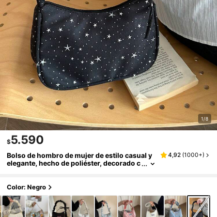
1/8
5.590
$
Bolso de hombro de mujer de estilo casual y
4,92
(
1000+
)
elegante, hecho de poliéster, decorado c
on estrellas por todas partes, diseño exq
uisito y compacto, adecuado para salidas dia
rias, compras, citas, fiestas, ir al trabajo, par
Color: Negro
a todas las estaciones, un regalo ideal para
mujeres que buscan un estilo casual y de mo
da