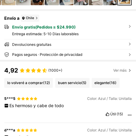
Envío a
Chile
Envío gratis(Pedidos ≥ $24.990)
Entrega estimada:
5-10 Días laborables
Devoluciones gratuitas
Pagos seguros · Protección de privacidad
4,92
(1000+)
Ver más
lo volveré a comprar
(12)
buen servicio
(5)
elegante
(16)
5***5
Color: Azul / Talla: Unitalla
Es
hermoso
y
cabe
de
todo
Útil
(15)
d***a
Color: Azul / Talla: Unitalla