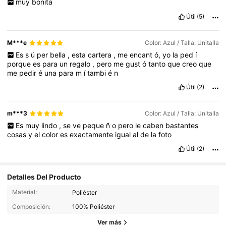
muy
bonita
Útil
(5)
M***e
Color: Azul / Talla: Unitalla
Es
s
ú
per
bella
,
esta
cartera
,
me
encant
ó,
yo
la
ped
í
porque
es
para
un
regalo
,
pero
me
gust
ó
tanto
que
creo
que
me
pedir
é
una
para
m
í
tambi
é
n
Útil
(2)
m***3
Color: Azul / Talla: Unitalla
Es
muy
lindo
,
se
ve
peque
ñ
o
pero
le
caben
bastantes
cosas
y
el
color
es
exactamente
igual
al
de
la
foto
Útil
(2)
Detalles Del Producto
1.4K Seguidores
4,83
Material:
Poliéster
Composición:
100% Poliéster
Ver más
1.4K Seguidores
4,83