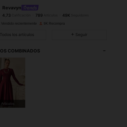
Revavyn
4,73
789
49K
Calificación
Artículos
Seguidores
l***r
pagó
Hace 1 día
 Vendido recientemente
9K Recompra
4,73
789
49K
Todos los artículos
Seguir
4,73
789
49K
LOS COMBINADOS
4,73
789
49K
4,73
789
49K
4,73
789
49K
 Artículos
4,73
789
49K