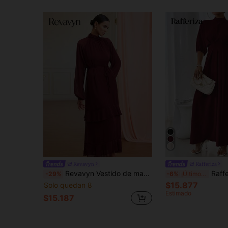
Revavyn
Rafferiza
Revavyn Vestido de manga farol de manga larga con diseño de línea A de gasa de alta gama y moda
Rafferiza Vestido largo elegante 
-29%
-6%
¡Últimos 3 días
$15.877
Solo quedan 8
Estimado
$15.187