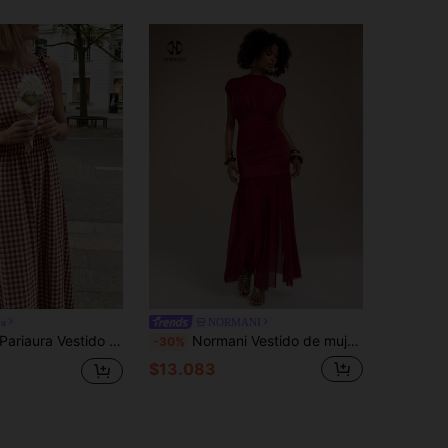
ra
NORMANI
riaura Vestido maxi a cuadros marrones 2026 para mujer, con tirantes de lazo y cintura fruncida con volantes, estilo minimalista casual y perfecto para vacaciones y uso diario
Normani Vestido de mujer de cuello alto, cintura fruncida y bajo acampanado con abertura lateral, adecuado para ocasiones formales, citas románticas, capas de otoño/invierno, fiestas, Halloween, Navidad
-30%
$13.083