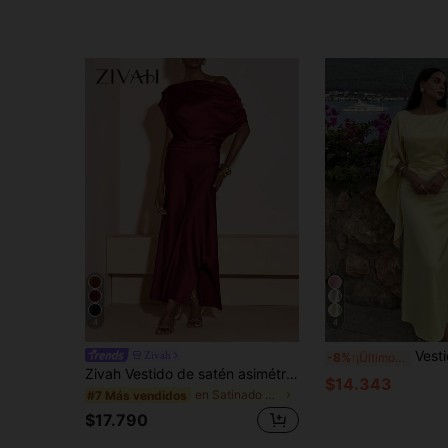
4
4
Vestido casual elegante para mujer, hecho de tela de punto s
Zivah
-8%
¡Últimos 3 días
Zivah Vestido de satén asimétrico de hombro largo, vestido morado
$14.343
en Satinado vestidos largos
#7 Más vendidos
$17.790