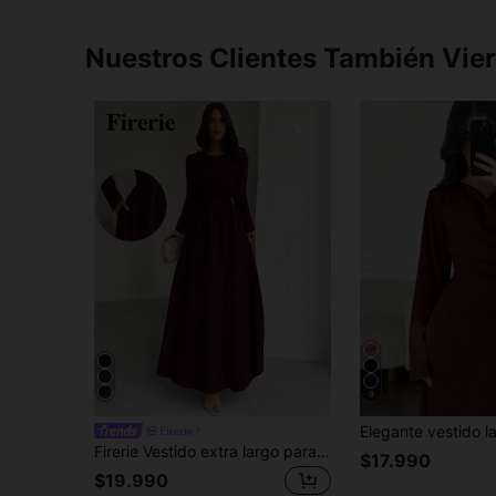
Nuestros Clientes También Vie
9
Firerie
Firerie Vestido extra largo para mujer color vino tinto - BY0441-P
$17.990
$19.990