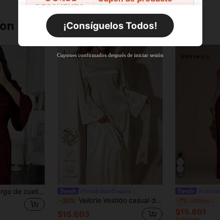
DESCUENTO
Límite de $29.798
Por tiempo limitado
Pedidos de +$27.936
ron
¡Consíguelos Todos!
Nuevo usuario
55
%DE
Cupón de producto
Cupones confirmados después de iniciar sesión
DESCUENTO
Límite de $27.936
Por tiempo limitado
Pedidos de +$37.248
Nuevo usuario
57
%DE
Cupón de producto
DESCUENTO
Límite de $32.592
Por tiempo limitado
Pedidos de +$46.560
14
Elegante vestido largo de cuello alto burdeos para mujer con mangas acampanadas y falda en línea A, adecuado para uso en fiestas de primavera
#VestidoMaxiElegante
#GalaUr
Veilorie Vestido casual de fiesta con parches de encaje para mujer
SHE
-30%
-7%
¡Últimos 3 días
$15.801
$15.603
Estimado