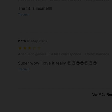
The fit is insane!!!!
Traducir
l***h
18 May,2026
Adecuado general: La talla corresponde, Color: Burdeos, Talla: S
Adecuado general:
La talla corresponde
Color:
Burdeos
Super wow I love it really 😍😍😍😍😍😍😍
Traducir
Ver Más Re