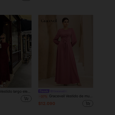
estido largo elegante de mujer con estampado integral patchwork, casual para fiesta, con cremallera, sin elasticidad, para vacaciones y verano
Graceveil
Graceveil Vestido de mujer de cuello redondo, mangas largas, puños elásticos, con lazo en la cintura, color magenta
-37%
$12.090