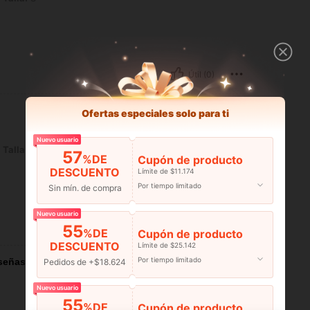
Útil (0)
Ofertas especiales solo para ti
Nuevo usuario
Talla:
S
57
%DE
Cupón de producto
DESCUENTO
Límite de $11.174
Por tiempo limitado
Sin mín. de compra
Nuevo usuario
Útil (0)
55
%DE
Cupón de producto
DESCUENTO
Límite de $25.142
Por tiempo limitado
señas
Pedidos de +$18.624
Nuevo usuario
55
%DE
Cupón de producto