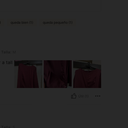
)
queda bien (1)
queda pequeño (1)
Talla:
M
 a tall
Útil (1)
Talla:
S