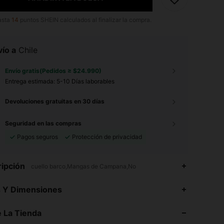
asta
14
puntos SHEIN calculados al finalizar la compra.
ío a
Chile
Envío gratis(Pedidos ≥ $24.990)
Entrega estimada:
5-10 Días laborables
Devoluciones gratuitas en 30 días
Seguridad en las compras
Pagos seguros
Protección de privacidad
ipción
cuello barco,Mangas de Campana,No
4,73
789
49K
s Y Dimensiones
 La Tienda
4,73
789
49K