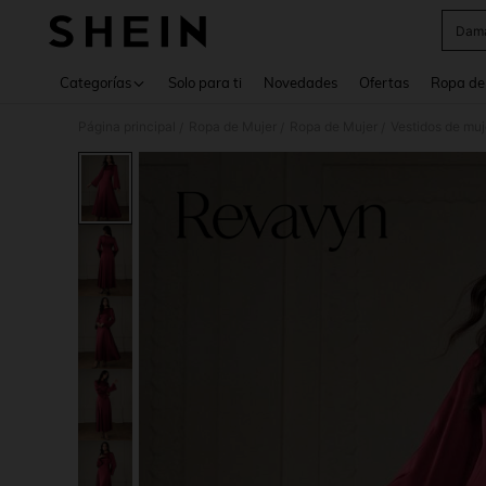
Dama
Use up 
Categorías
Solo para ti
Novedades
Ofertas
Ropa de
Página principal
Ropa de Mujer
Ropa de Mujer
Vestidos de muj
/
/
/