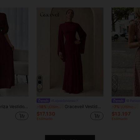
4
17
#LujosoInvierno
Pariau
para mujer con cuello redondo, manga farol, cintura plisada y unicolor holgado
Graceveil Vestido elegante de gasa de color pastel, adecuado para maestros, de vuelta a la escuela en otoño
Pa
-18%
¡Últimos 3 días
-7%
¡Últimos 3 días
$17.130
$13.197
Estimado
Estimado