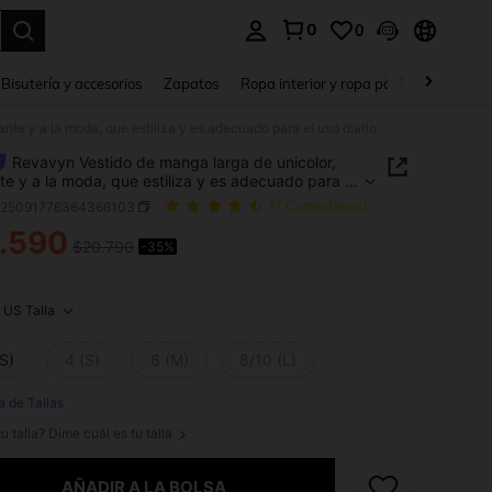
0
0
a. Press Enter to select.
Bisutería y accesorios
Zapatos
Ropa interior y ropa para dormir
Ho
nte y a la moda, que estiliza y es adecuado para el uso diario
Revavyn Vestido de manga larga de unicolor,
te y a la moda, que estiliza y es adecuado para el
ario
z25091776364366103
(7 Comentarios)
.590
$20.790
-35%
ICE AND AVAILABILITY
US Talla
S)
4 (S)
6 (M)
8/10 (L)
a de Tallas
u talla? Dime cuál es tu talla
AÑADIR A LA BOLSA