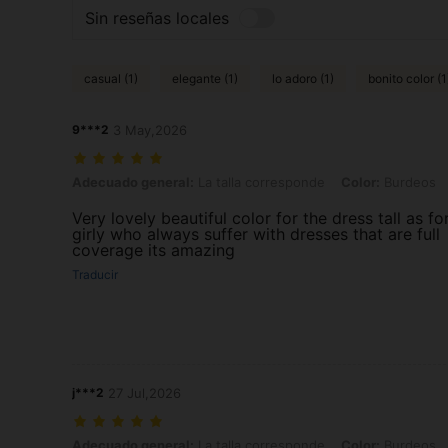
Sin reseñas locales
casual (1)
elegante (1)
lo adoro (1)
bonito color (1
9***2
3 May,2026
Adecuado general: La talla corresponde, Color: Burdeos, Talla: M
Adecuado general:
La talla corresponde
Color:
Burdeos
Very lovely beautiful color for the dress tall as for
girly who always suffer with dresses that are full
coverage its amazing
Traducir
j***2
27 Jul,2026
Adecuado general: La talla corresponde, Color: Burdeos, Talla: S
Adecuado general:
La talla corresponde
Color:
Burdeos