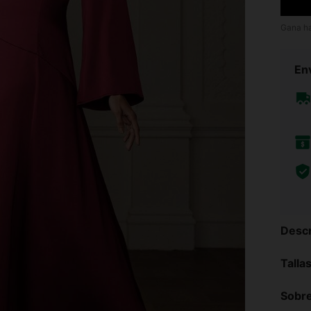
Gana h
Env
Descr
Talla
Sobre