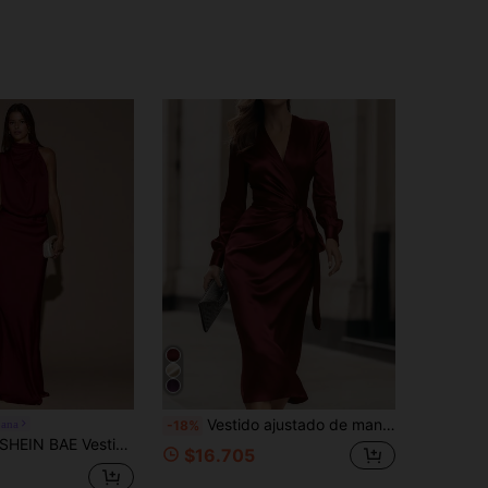
Vestido ajustado de manga larga con cuello en V, elegante y maduro, de estilo urbano moderno, adecuado para Navidad, Año Nuevo y primavera, color rojo
bana
-18%
IN BAE Vestido largo de satén amarillo para otoño/invierno, de unicolor minimalista y sexy con hombros asimétricos y oblicuos, elegante y de corte sirena, adecuado para fiestas, cócteles, ocasiones formales, dama de honor, cumpleaños
$16.705