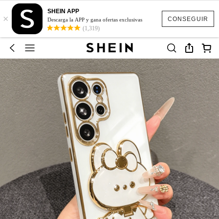
SHEIN APP
×
CONSEGUIR
Descarga la APP y gana ofertas exclusivas
(1,319)