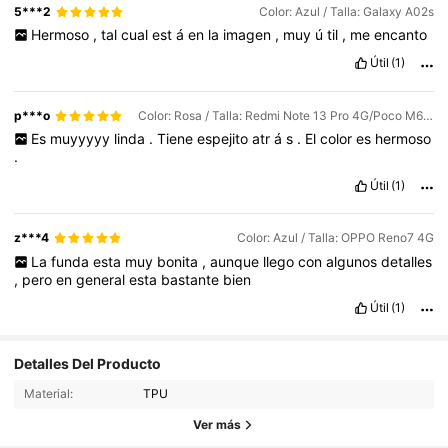
5***2
Color: Azul / Talla: Galaxy A02s
Hermoso
,
tal
cual
est
á
en
la
imagen
,
muy
ú
til
,
me
encanto
Útil
(1)
p***o
Color: Rosa / Talla: Redmi Note 13 Pro 4G/Poco M6 Pro 4G
Es
muyyyyy
linda
.
Tiene
espejito
atr
á
s
.
El
color
es
hermoso
.
Útil
(1)
z***4
Color: Azul / Talla: OPPO Reno7 4G
La
funda
esta
muy
bonita
,
aunque
llego
con
algunos
detalles
,
pero
en
general
esta
bastante
bien
Útil
(1)
3.5K Seguidores
4,90
Detalles Del Producto
Material:
TPU
3.5K Seguidores
4,90
Ver más