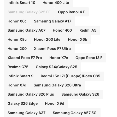
Infinix Smart 10
Honor 400 Lite
Samsung Galaxy S25 FE
Oppo Reno14 F
Honor X6c
Samsung Galaxy A17
Samsung Galaxy A07
Honor 400
Redmi A5
Honor X8c
Honor 200 Lite
Honor X6b
Honor 200
Xiaomi Poco F7 Ultra
Xiaomi Poco F7 Pro
Honor X7c
Oppo Reno13 F
Realme C75
Galaxy S24/Galaxy S25
Infinix Smart 9
Redmi 15c 171(Europe)/Poco C85
Honor X7d
Samsung Galaxy S26 Ultra
Samsung Galaxy S26 Plus
Samsung Galaxy S26
Galaxy S26 Edge
Honor X9d
Samsung Galaxy A37
Samsung Galaxy A57 5G