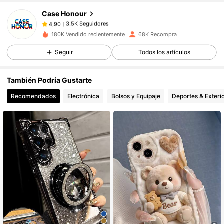
Case Honour
3.5K Seguidores
4,90
v***o
pagó
Hace 1 día
180K Vendido recientemente
68K Recompra
3.5K Seguidores
4,90
Seguir
Todos los artículos
También Podría Gustarte
3.5K Seguidores
4,90
Recomendados
Electrónica
Bolsos y Equipaje
Deportes & Exteri
3.5K Seguidores
4,90
3.5K Seguidores
4,90
3.5K Seguidores
4,90
3.5K Seguidores
4,90