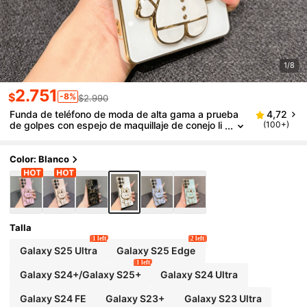
1/8
2.751
$
-8%
$2.990
Funda de teléfono de moda de alta gama a prueba
4,72
de golpes con espejo de maquillaje de conejo li
(100+)
ndo chapado en electro, compatible con Samsu
ng Galaxy S26-S20, A02S-A07, A11-A17/A20-A70,
Note 7/8/9/10/11/12/13/14/15, A5/A3/A2/A1/9/10/1
Color: Blanco
2/13C/14C/15C, Honor Magic 5/6/7 Lite, Reno
Talla
1 left
2 left
Galaxy S25 Ultra
Galaxy S25 Edge
1 left
Galaxy S24+/Galaxy S25+
Galaxy S24 Ultra
Galaxy S24 FE
Galaxy S23+
Galaxy S23 Ultra