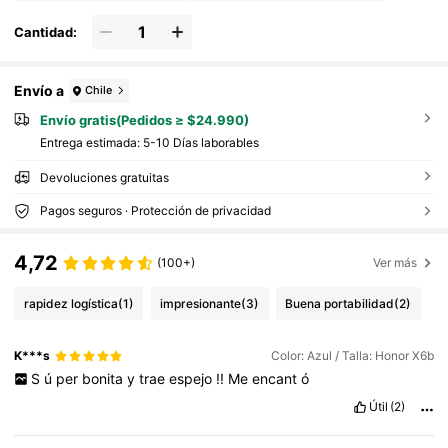
Cantidad:
Envío a
Chile
Envío gratis(Pedidos ≥ $24.990)
Entrega estimada:
5-10 Días laborables
Devoluciones gratuitas
Pagos seguros · Protección de privacidad
4,72
(100+)
Ver más
rapidez logística
(1)
impresionante
(3)
Buena portabilidad
(2)
K***s
Color: Azul / Talla: Honor X6b
S
ú
per
bonita
y
trae
espejo
!!
Me
encant
ó
Útil
(2)