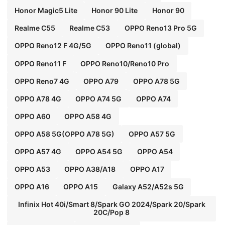
Honor Magic5 Lite
Honor 90 Lite
Honor 90
Realme C55
Realme C53
OPPO Reno13 Pro 5G
OPPO Reno12 F 4G/5G
OPPO Reno11 (global)
OPPO Reno11 F
OPPO Reno10/Reno10 Pro
OPPO Reno7 4G
OPPO A79
OPPO A78 5G
OPPO A78 4G
OPPO A74 5G
OPPO A74
OPPO A60
OPPO A58 4G
OPPO A58 5G(OPPO A78 5G)
OPPO A57 5G
OPPO A57 4G
OPPO A54 5G
OPPO A54
OPPO A53
OPPO A38/A18
OPPO A17
OPPO A16
OPPO A15
Galaxy A52/A52s 5G
Infinix Hot 40i/Smart 8/Spark GO 2024/Spark 20/Spark
20C/Pop 8