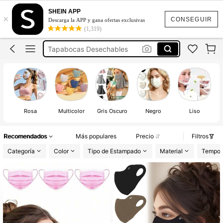
Cubre Bocas
SHEIN APP
×
Cubrebocas
CONSEGUIR
Descarga la APP y gana ofertas exclusivas
(1,319)
Tapabocas
Tapabocas Desechables
Cubrebocas Mujer
Cubre Bocas
Cubrebocas
Rosa
Multicolor
Gris Oscuro
Negro
Liso
Recomendados
Más populares
Precio
Filtros
Categoría
Color
Tipo de Estampado
Material
Tempor