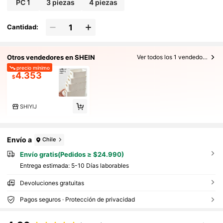
PC 1
3 piezas
4 piezas
quillaje, soporte para brochas, organizador
de perfumes, bolsa, regalos para mujeres, re
galos de Navidad, ideas de regalo para mujer
Cantidad:
es, decoración de habitación
Otros vendedores en SHEIN
Ver todos los 1 vendedores
precio mínimo
4.353
$
SHIYIJ
Envío a
Chile
Envío gratis(Pedidos ≥ $24.990)
Entrega estimada:
5-10 Días laborables
Devoluciones gratuitas
Pagos seguros · Protección de privacidad