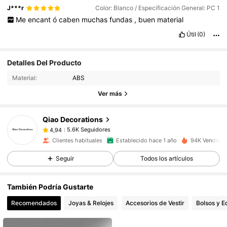
J***r
Color: Blanco / Especificación General: PC 1
Me
encant
ó
caben
muchas
fundas
,
buen
material
Útil
(0)
5.6K Seguidores
4,94
Detalles Del Producto
Material:
ABS
Ver más
5.6K Seguidores
4,94
Qiao Decorations
5.6K Seguidores
4,94
c***p
pagó
Hace 1 día
Clientes habituales
Establecido hace 1 año
94K Vendido 
Seguir
Todos los artículos
5.6K Seguidores
4,94
También Podría Gustarte
5.6K Seguidores
4,94
Recomendados
Joyas & Relojes
Accesorios de Vestir
Bolsos y E