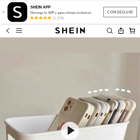
SHEIN APP
×
CONSEGUIR
Descarga la APP y gana ofertas exclusivas
(1,319)