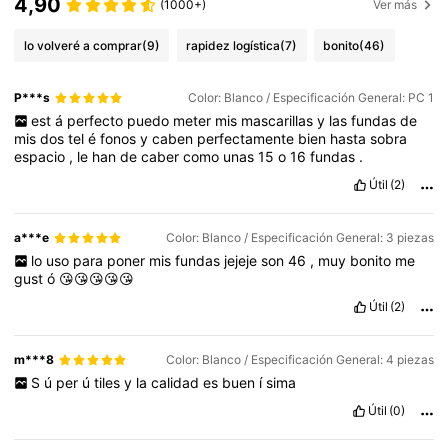
4,90
(1000+)
Ver más
lo volveré a comprar
(9)
rapidez logística
(7)
bonito
(46)
P***s
Color: Blanco / Especificación General: PC 1
est
á
perfecto
puedo
meter
mis
mascarillas
y
las
fundas
de
mis
dos
tel
é
fonos
y
caben
perfectamente
bien
hasta
sobra
espacio
,
le
han
de
caber
como
unas
15
o
16
fundas
.
Útil
(2)
a***e
Color: Blanco / Especificación General: 3 piezas
lo
uso
para
poner
mis
fundas
jejeje
son
46
,
muy
bonito
me
gust
ó
😘😘😘😘😘
Útil
(2)
m***8
Color: Blanco / Especificación General: 4 piezas
S
ú
per
ú
tiles
y
la
calidad
es
buen
í
sima
Útil
(0)