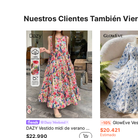
Nuestros Clientes También Vie
GlowEve Vestido de mujer elegante y de moda para ir al trabajo, casual, cómodo, encantador, vintage, minimalista, de alta gama, romántico, para vacaciones y días festiv
Dazy Weekend
-10%
DAZY Vestido midi de verano para mujer con falda tipo paraguas en línea A, sin mangas y de colores, estilo casual de vacaciones y streetwear para uso diario, vestido de sol
$20.421
Estimado
$22.990