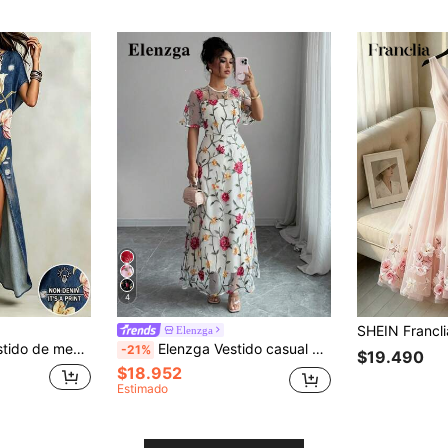
4
Elenzga
grande, vestido largo y suelto para mujer, vestido casual de verano para vacaciones y viajes
Elenzga Vestido casual y elegante con cremallera, con estampado de hojas de rosa bordadas en tela de malla para mujeres
-21%
$19.490
$18.952
Estimado