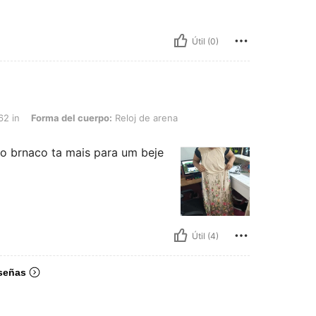
Útil (0)
 del cuerpo: Reloj de arena, Color: Multicolor, Talla: L
62 in
Forma del cuerpo:
Reloj de arena
ao brnaco ta mais para um beje
Útil (4)
señas