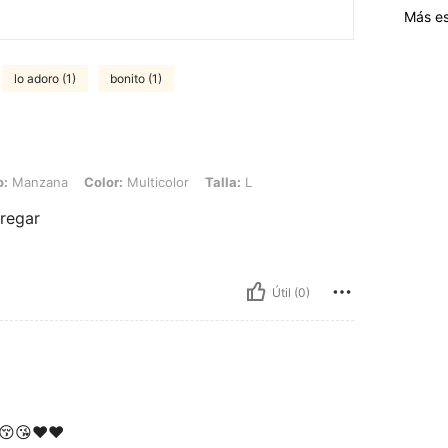
Más es
lo adoro (1)
bonito (1)
Color: Multicolor, Talla: L
o:
Manzana
Color:
Multicolor
Talla:
L
tregar
Útil (0)
😚😘❤️❤️