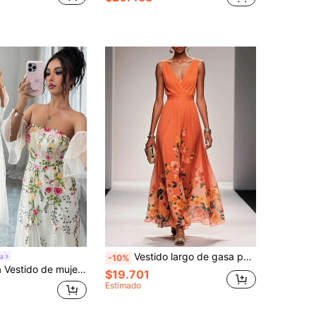
Vestido largo de gasa para mujer, sin mangas, con escote en V profundo y corte en A, estampado floral. Elegante para ocasiones formales, también una encantadora opción para el verano. Vacaciones
a
-10%
on bordado floral, malla de contraste y hombros descubiertos, adecuado para fiestas y té de la tarde
$19.701
Estimado