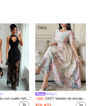
a
Dazy
Elenzga Vestido con cuello halter, material iridiscente y contraste de encaje
DAZY Vestido de encaje floral elegante de cuello redondo y longitud media para mujer, vestido de invitada de boda de verano, vestido de playa estilo boho para vacaciones
-30%
$26.453