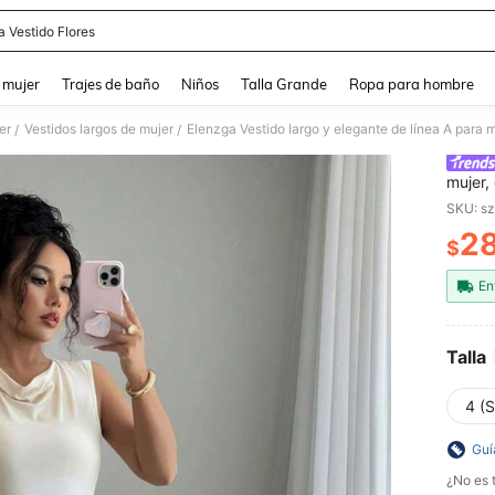
a Vestido Flores
and down arrow keys to navigate search Búsqueda reciente and Busca y Encuentr
 mujer
Trajes de baño
Niños
Talla Grande
Ropa para hombre
er
Vestidos largos de mujer
/
/
mujer,
drapea
SKU: s
y mall
28
$
PR
En
Talla
4 (S
Guí
¿No es t