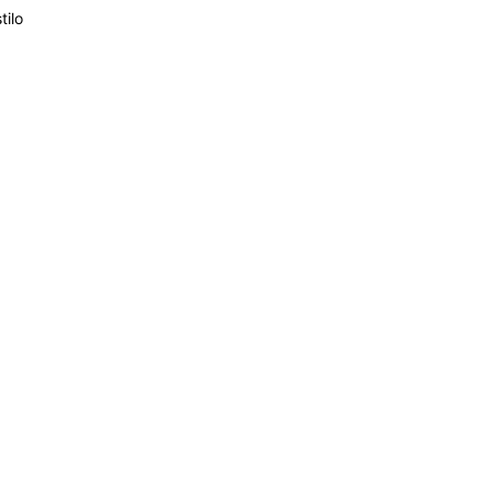
tilo
4,89
14K
3M
4,89
14K
3M