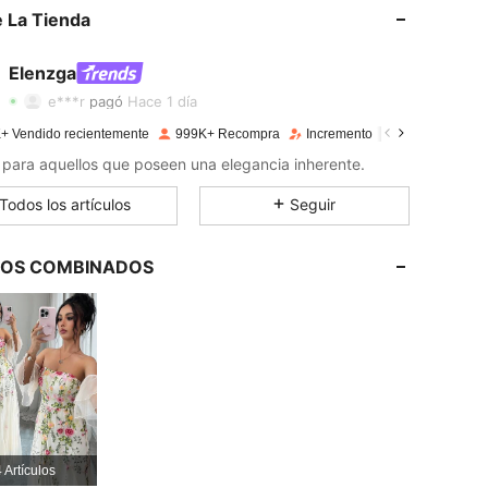
 La Tienda
4,89
14K
3M
Elenzga
4,89
14K
3M
e***r
pagó
Hace 1 día
+ Vendido recientemente
999K+ Recompra
Incremento de seguidores de
4,89
14K
3M
para aquellos que poseen una elegancia inherente.
Todos los artículos
Seguir
4,89
14K
3M
LOS COMBINADOS
4,89
14K
3M
4,89
14K
3M
4,89
14K
3M
 Artículos
4,89
14K
3M