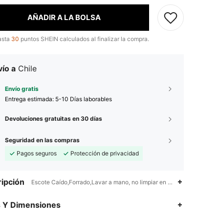
AÑADIR A LA BOLSA
asta
30
puntos SHEIN calculados al finalizar la compra.
ío a
Chile
Envío gratis
Entrega estimada:
5-10 Días laborables
Devoluciones gratuitas en 30 días
Seguridad en las compras
Pagos seguros
Protección de privacidad
ipción
Escote Caído,Forrado,Lavar a mano, no limpiar en seco
s Y Dimensiones