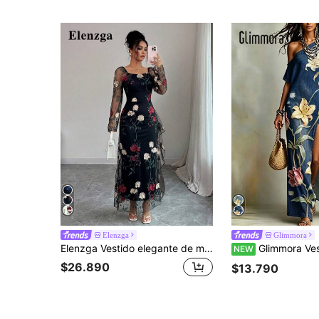
Elenzga
Glimmora
Elenzga Vestido elegante de mujer con cuello cuadrado, malla y bordado floral, adecuado para reuniones y ocasiones formales en primavera/verano (bordado aleatorio)
Glimmora Vestido de mezclilla desgastado y roto de estilo vintage americano con estampado floral de lirio 
NEW
$26.890
$13.790