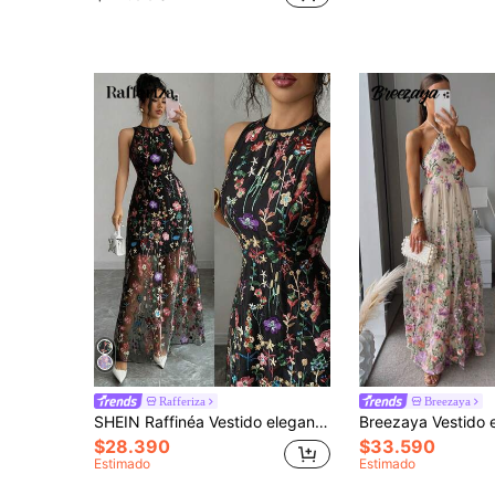
Rafferiza
Breezaya
SHEIN Raffinéa Vestido elegante de mujer de cuello redondo sin mangas con bordado romántico de malla púrpura para fiesta, primavera/verano
$28.390
$33.590
Estimado
Estimado