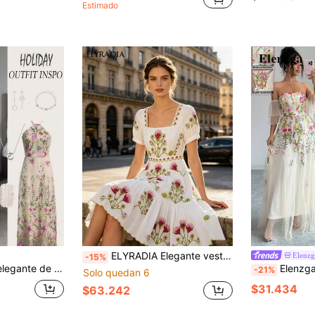
Estimado
ELYRADIA Elegante vestido midi blanco retro con bordado floral, vestido de línea A con cuello cuadrado, manga corta y tirantes finos, vestido de noche formal de lujo para boda
Elenzg
-15%
Breezaya Vestido elegante de línea A con espalda descubierta, cintura anudada y bordado floral en color albaricoque
Elenzga Vestido de mujer elegante de verano c
-21%
Solo quedan 6
$31.434
$63.242