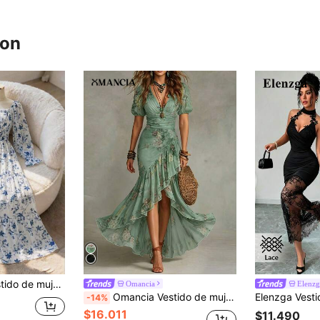
ron
os, de dama gentil, manga larga, cuello cuadrado, cintura ceñida, fruncido, falda en línea A, de gasa con estampado floral pequeño (estampado aleatorio)
Omancia
Elenzg
Omancia Vestido de mujer nuevo con estampado floral romántico, cintura ceñida y escote en V, diseño elegante, mangas abullonadas, adecuado para vacaciones, uso diario y desplazamientos
-14%
$16.011
$11.490