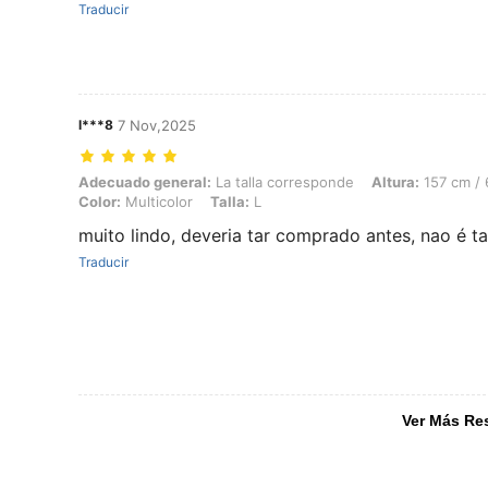
Traducir
l***8
7 Nov,2025
Adecuado general: La talla corresponde, Altura: 157 cm / 62 in, Forma
Adecuado general:
La talla corresponde
Altura:
157 cm / 
Color:
Multicolor
Talla:
L
muito lindo, deveria tar comprado antes, nao é t
Traducir
Ver Más Re