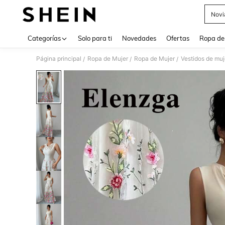
Novi
Use up 
Categorías
Solo para ti
Novedades
Ofertas
Ropa de
Página principal
Ropa de Mujer
Ropa de Mujer
Vestidos de muj
/
/
/