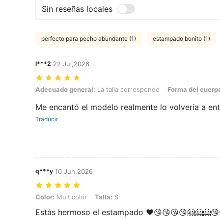
Sin reseñas locales
perfecto para pecho abundante (1)
estampado bonito (1)
l***2
22 Jul,2026
Adecuado general: La talla corresponde, Forma del cuerpo: Manzana, 
Adecuado general:
La talla corresponde
Forma del cuerp
Me encantó el modelo realmente lo volvería a en
Traducir
q***y
10 Jun,2026
Color: Multicolor, Talla: S
Color:
Multicolor
Talla:
S
Estás hermoso el estampado ❤️😘😘😘😘🤗🤗🤗😘