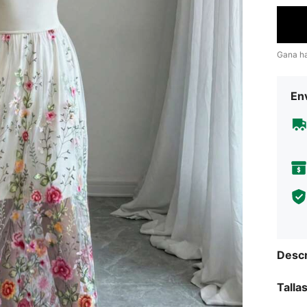
Gana h
Env
Descr
Talla