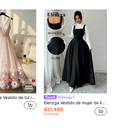
SHEIN Franclia Vestido de tul rosa claro estilo suave para mujer, sin mangas, cuello en V, cintura definida, vestido largo de noche
Elenzga
Elenzga Vestido de mujer de línea A con cuello cuadrado y recogido en la cintura, estilo europeo y americano para otoño/invierno
$21.490
Estimado