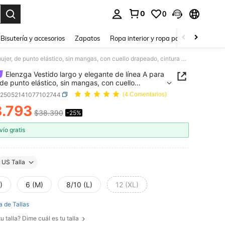
0
0
a. Press Enter to select.
Bisutería y accesorios
Zapatos
Ropa interior y ropa para dormir
Ho
Elenzga Vestido largo y elegante de línea A para mujer, de punto elástico, sin mangas, con cuello drapeado, cintura marcada, parches de encaje bordado y malla, para uso casual en verano
Elenzga Vestido largo y elegante de línea A para
 de punto elástico, sin mangas, con cuello
do, cintura marcada, parches de encaje bordado
z25052141077102744
(4 Comentarios)
a, para uso casual en verano
.793
$38.390
-25%
ICE AND AVAILABILITY
vío gratis
US Talla
)
6 (M)
8/10 (L)
12 (XL)
a de Tallas
u talla? Dime cuál es tu talla