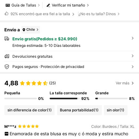
Guía de Tallas
Verificar mi tamaño
92%
encontró que era fiel a la talla
¿No es tu talla? Dinos
Envío a
Chile
Envío gratis(Pedidos ≥ $24.990)
Entrega estimada:
5-10 Días laborables
Devoluciones gratuitas
Pagos seguros · Protección de privacidad
4,88
(25)
Ver más
Pequeña
La talla corresponde
Grande
0%
92%
8%
sin diferencia de color
(1)
Buena portabilidad
(1)
sin olor
(1)
M***z
Color: Burdeos / Talla: XL
Enamorada
de
esta
blusa
es
muy
c
ó
moda
y
estira
mucho