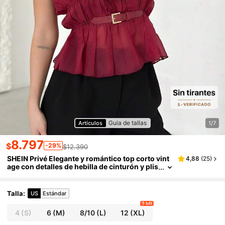
Guia de tallas
Artículos
1/7
8.797
$
-29%
$12.390
SHEIN Privé Elegante y romántico top corto vint
4,88
(
25
)
age con detalles de hebilla de cinturón y plis
ado, color burdeos, para citas y salidas, con
ciertos de San Valentín y fiestas para mujeres
Talla
:
US
Estándar
9 left
4
(S)
6
(M)
8/10
(L)
12
(XL)