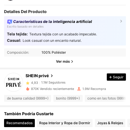
Detalles Del Producto
Características de la inteligencia artificial
Escrito basado en detalles
Tela tejida:
Textura tejida con un acabado impecable.
Casual:
Look casual con un encanto natural.
1.1M Seguidores
4,93
Composición:
100% Poliéster
Ver más
1.1M Seguidores
4,93
SHEIN privé
Seguir
1.1M Seguidores
4,93
870K Vendido recientemente
1.9M Recompra
de buena calidad (9999+)
bonito (9999+)
como en las fotos (9999+)
1.1M Seguidores
4,93
También Podría Gustarte
1.1M Seguidores
4,93
Recomendados
Ropa Interior y Ropa de Dormir
Joyas & Relojes