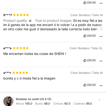
Útil
(4)
5***7
Color: Burdeos / Talla: M
Product quality:
si
True to product images:
Sii
es
muy
fiel
a
las
im
á
genes
de
la
app
me
encant
ó
lo
volver
í
a
a
pedir
de
nuevo
en
otro
color
me
gust
ó
demasiado
la
talla
correcta
todo
bien
me
encanta
Útil
(0)
e***s
Color: Burdeos / Talla: XL
Me
encantan
todas
las
cosas
de
SHEIN
!
Útil
(0)
a***r
Color: Burdeos / Talla: M
bonita
y
c
ó
moda
fiel
a
la
imagen
Útil
(0)
Modelar es vestir:
US 4 (S)
Altura:
165.0
Busto:
88.0
Cintura:
60.0
Caderas:
89.0