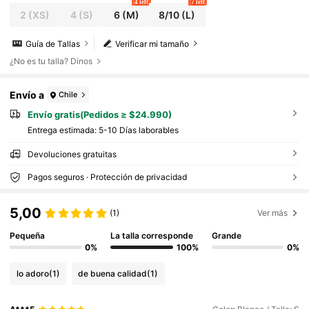
4 left
7 left
2
(XS)
4
(S)
6
(M)
8/10
(L)
Guía de Tallas
Verificar mi tamaño
¿No es tu talla? Dinos
Envío a
Chile
Envío gratis(Pedidos ≥ $24.990)
Entrega estimada:
5-10 Días laborables
Devoluciones gratuitas
Pagos seguros · Protección de privacidad
5,00
(1)
Ver más
Pequeña
La talla corresponde
Grande
0%
100%
0%
lo adoro
(1)
de buena calidad
(1)