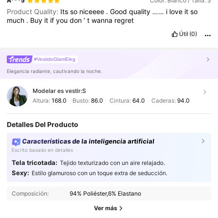
A***5
Color: Blanco / Talla: S
Product Quality:
Its
so
niceeee
.
Good
quality
……
i
love
it
so
much
.
Buy
it
if
you
don
’
t
wanna
regret
Útil
(0)
#VestidoGlamEleg
Elegancia radiante, cautivando la noche.
Modelar es vestir:
S
Altura:
168.0
Busto:
86.0
Cintura:
64.0
Caderas:
94.0
Detalles Del Producto
Características de la inteligencia artificial
Escrito basado en detalles
Tela tricotada:
Tejido texturizado con un aire relajado.
Sexy:
Estilo glamuroso con un toque extra de seducción.
2.7M Seguidores
4,91
Composición:
94% Poliéster,6% Elastano
Ver más
2.7M Seguidores
4,91