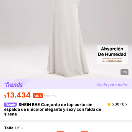
1/6
13.434
-40%
$
$22.390
SHEIN BAE Conjunto de top corto sin
5,00
(
1
)
espalda de unicolor elegante y sexy con falda de
sirena
Talla
US