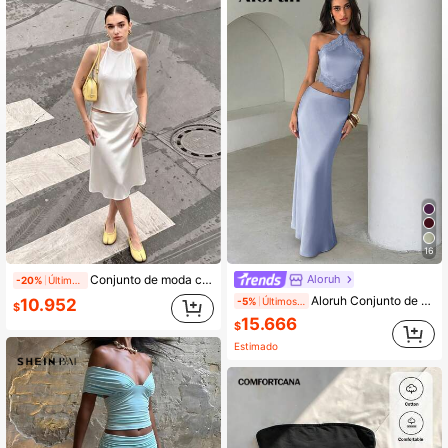
2.7M Seguidores
4,91
2.7M Seguidores
4,91
2.7M Seguidores
4,91
16
Aloruh
Conjunto de moda con falda sirena de satén con drapeado y tirantes finos, falda de camisola de largo hasta la rodilla para mujer, elegante de verano
-20%
Últimos 2 días
Aloruh Conjunto de 2 piezas de top tubo de punto color café + falda, casual de vacaciones
-5%
Últimos 2 días
10.952
$
15.666
$
Estimado