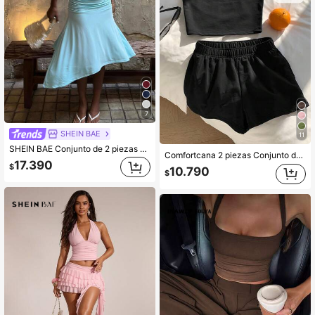
7
SHEIN BAE
11
SHEIN BAE Conjunto de 2 piezas para mujer de primavera/verano, camiseta de punto amarillo pálido con fruncido bajo el busto y pantalones largos holgados, adecuado para ir al trabajo, uso diario, salidas casuales, conjunto amarillo, conjunto de punto amarillo, salidas diarias, ropa de casa, conjunto amarillo de 2 piezas para ir al trabajo
Comfortcana 2 piezas Conjunto de top/camiseta y shorts casual de color negro sólido, conjunto cómodo para el hogar, conjunto de shorts, conjunto cómodo de 2 piezas para mujer, conjunto de verano de 2 piezas
17.390
$
10.790
$