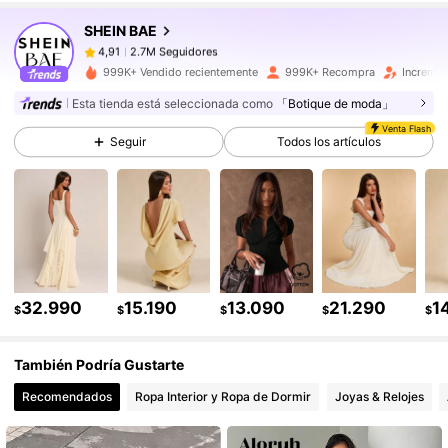
SHEIN BAE
2.7M Seguidores
4,91
999K+ Vendido recientemente
999K+ Recompra
Incremen
Esta tienda está seleccionada como
「Botique de moda」
2.7M Seguidores
4,91
Venta Flash
Seguir
Todos los artículos
2.7M Seguidores
4,91
2.7M Seguidores
4,91
32.990
15.190
13.090
21.290
1
$
$
$
$
$
2.7M Seguidores
4,91
También Podría Gustarte
2.7M Seguidores
4,91
Recomendados
Ropa Interior y Ropa de Dormir
Joyas & Relojes