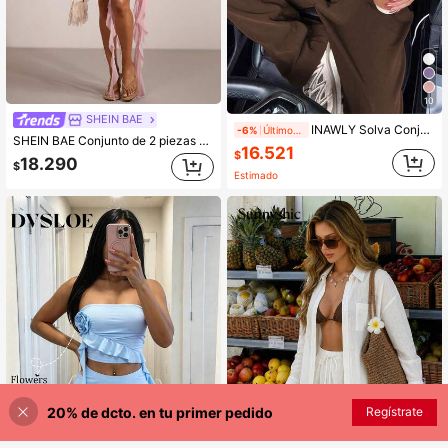
10
SHEIN BAE
INAWLY Solva Conjunto de 2 piezas de top de camisola y pantalones de traje casual y cómodo para mujer
-6%
Últimos 2 días
SHEIN BAE Conjunto de 2 piezas para mujer en rosa bebé de verano estilo años 70 para vacaciones, top de tirantes sin espalda y falda con bajo asimétrico con volantes, lindo atuendo para fiesta, noche de salida y festival de música
16.521
$
18.290
$
Estimado
20% de dcto. en tu primer pedido
Regístrate
¡40% DE DESCUENTO!
AÑADIR A LA BOLSA