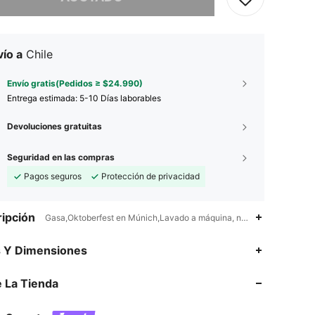
ío a
Chile
Envío gratis(Pedidos ≥ $24.990)
Entrega estimada:
5-10 Días laborables
Devoluciones gratuitas
Seguridad en las compras
Pagos seguros
Protección de privacidad
ipción
Gasa,Oktoberfest en Múnich,Lavado a máquina, no limpiar en seco, 
4,86
6.3K
1.5M
s Y Dimensiones
 La Tienda
4,86
6.3K
1.5M