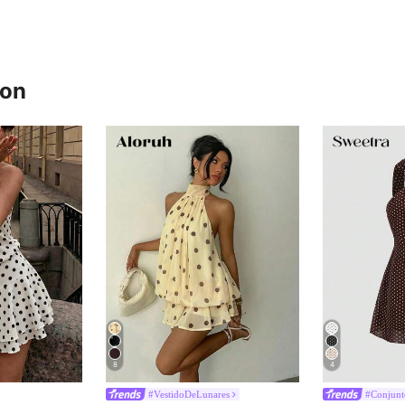
ron
8
4
#VestidoDeLunares
#Conjunt