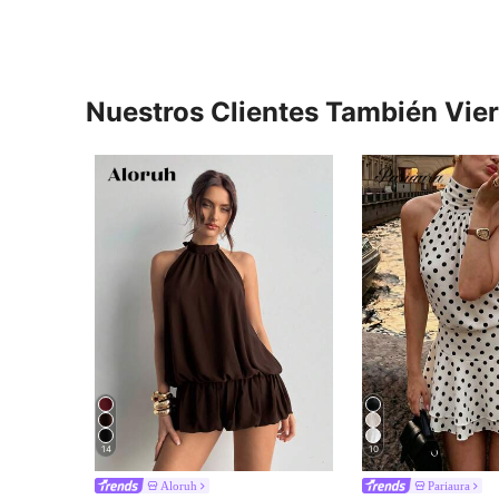
Nuestros Clientes También Vie
14
10
Aloruh
Pariaura
en Atar Vestidos De Mujer
#6 Más vendidos