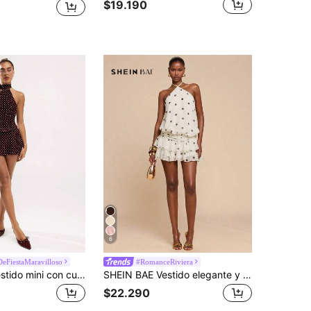
$19.190
6
DeFiestaMaravilloso
#RomanceRiviera
SHEIN BAE Vestido mini con cuello halter y espalda descubierta con estampado de lunares, para el verano
SHEIN BAE Vestido elegante y sexy con escote halter, lunares en color albaricoque y negro, volantes en el bajo, adecuado para fiestas, vacaciones, banquetes, bodas, salidas nocturnas, citas románticas, primavera/verano
$22.290