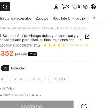
0
0
a. Press Enter to select.
Bisutería y accesorios
Zapatos
Ropa interior y ropa para dormir
Ho
Sweetra Vestido vintage dulce y picante, sexy y pequeño, adecuado para citas, salidas, reuniones con amigos, vacaciones, fiestas ligeras. Presenta decoración del cuello con broche de metal, lazo, dobladillo abombado, falda con volantes en capas. Primavera/Verano/Otoño, base marrón con lunares blancos
Sweetra Vestido vintage dulce y picante, sexy y
o, adecuado para citas, salidas, reuniones con
, vacaciones, fiestas ligeras. Presenta decoración
z260409183002656579487
(5 Comentarios)
ello con broche de metal, lazo, dobladillo
.352
do, falda con volantes en capas.
$14.190
-20%
ICE AND AVAILABILITY
era/Verano/Otoño, base marrón con lunares
s
US
Estándar
S)
4 (S)
6 (M)
8/10 (L)
a de Tallas
u talla? Dime cuál es tu talla
imos, este producto está agotado.
AGOTADO