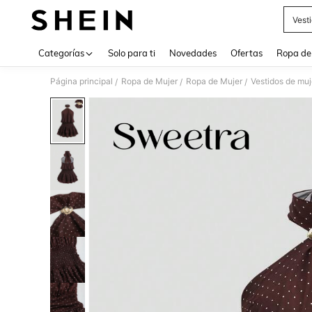
Vesti
Use up 
Categorías
Solo para ti
Novedades
Ofertas
Ropa de
Página principal
Ropa de Mujer
Ropa de Mujer
Vestidos de muj
/
/
/