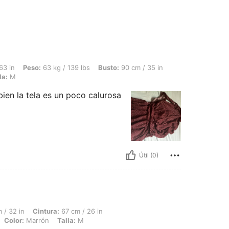
 63 kg / 139 lbs, Busto: 90 cm / 35 in, Forma del cuerpo: Triángulo invertido, Col
63 in
Peso:
63 kg / 139 lbs
Busto:
90 cm / 35 in
la:
M
ien la tela es un poco calurosa
Útil (0)
intura: 67 cm / 26 in, Caderas: 98 cm / 39 in, Forma del cuerpo: Reloj de arena, Col
 / 32 in
Cintura:
67 cm / 26 in
Color:
Marrón
Talla:
M