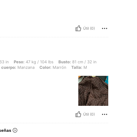
Útil (0)
: 47 kg / 104 lbs, Busto: 81 cm / 32 in, Cintura: 60 cm / 24 in, Caderas: 88 cm / 
63 in
Peso:
47 kg / 104 lbs
Busto:
81 cm / 32 in
 cuerpo:
Manzana
Color:
Marrón
Talla:
M
Útil (0)
señas