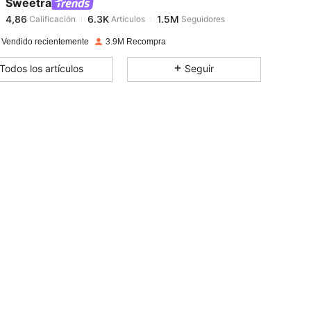
Sweetra
4,86
6.3K
1.5M
Calificación
Artículos
Seguidores
y***6
pagó
Hace 1 día
 Vendido recientemente
3.9M Recompra
4,86
6.3K
1.5M
Todos los artículos
Seguir
4,86
6.3K
1.5M
4,86
6.3K
1.5M
4,86
6.3K
1.5M
4,86
6.3K
1.5M
4,86
6.3K
1.5M
4,86
6.3K
1.5M