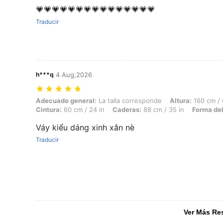
💗💗💗💗💗💗💗💗💗💗💗💗💗💗💗
Traducir
h***q
4 Aug,2026
Adecuado general: La talla corresponde, Altura: 160 cm / 63 in, Peso
Adecuado general:
La talla corresponde
Altura:
160 cm / 
Cintura:
60 cm / 24 in
Caderas:
88 cm / 35 in
Forma del
Váy kiểu dáng xinh xắn nè
Traducir
Ver Más Re