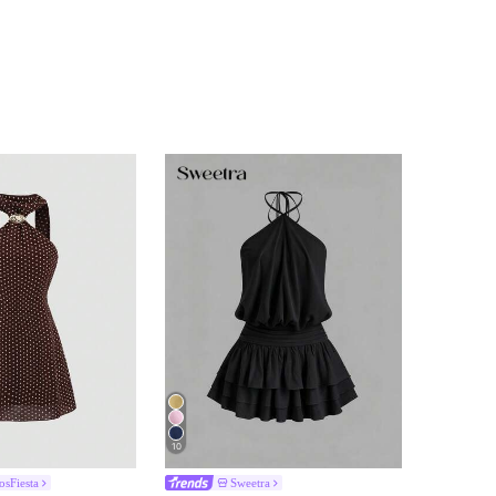
10
osFiesta
Sweetra