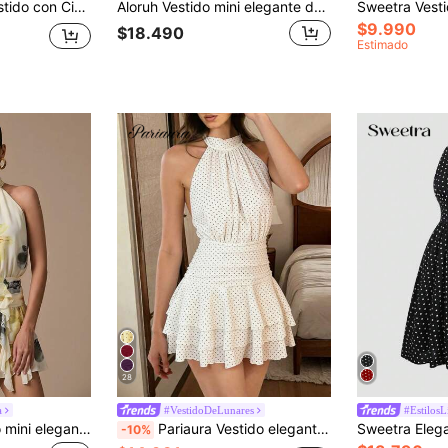
SHEIN PariChic Vestido con Cintura de Lazo Halter, Tela Texturizada con Lazo Grande en la Espalda & Doble Volante en el Bajo
Aloruh Vestido mini elegante de mujer con lunares marrones y blancos de gasa, vestido de verano elegante y sofisticado para fiesta de té, boda, invitada, salida nocturna, vestido de sol con cuello halter y lazo
$9.990
$18.490
Estimado
28
a
#VestidoDeLunares
#Estilos
SHEIN BAE Vestido mini elegante de mujer color crema con tirantes finos, estampado floral menudo, espalda descubierta y bajo con volantes, para fiesta de té de verano y vacaciones, vestidos de verano amarillos
Pariaura Vestido elegante y romántico de lunares en blanco y negro con cuello halter, cintura ajustada, volantes plisados, vestido corto, nuevo vestido de primavera/verano, vestido para cita de San Valentín, vestido casual de vacaciones, vestido romántico, vestido corto multicapa con volantes de primavera/verano, vestido francés, vestido de cumpleaños, vestido de vacaciones en la playa, vestido de invitada de boda, vestido elegante de fiesta
-10%