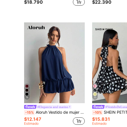
$18.790
$22.390
14
20
#Elegancia azul marino
#VestidoDeLuna
Aloruh Vestido de mujer de unicolor con cuello halter, espalda descubierta, con dobladillo de burbuja versátil y de moda
SHEIN PETITE Vestido mini elegante beige con cuello halter y lazo para
-15%
-10%
$12.147
$15.831
Estimado
Estimado