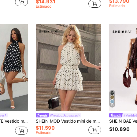
$13.790
$14.931
Estimado
Estimado
25
res
#VestidoDeLunares
#Vestido
 mujer, vestidos de verano para mujer, para mujeres de talla pequeña
SHEIN MOD Vestido mini de moda para mujer con estampado de lunares, cuello halter y dobladillo con volantes plisados
$11.590
$10.890
Estimado