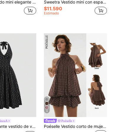
Sweetra Vestido mini elegante sin mangas con estampado de lunares en forma de línea A, con decoración de hebilla metálica y corbata en el cuello, atuendo retro y romántico para el trabajo diario para mujeres, color café
Sweetra Vestido mini con espalda descubierta, estilo sexy y picante, de cuello halter, adecuado para citas, vacaciones, verano
$11.590
Estimado
9
LíneaA
Poéselle
Sweetra Elegante vestido de verano con lunares, sin espalda, con escote halter
Poéselle Vestido corto de mujer con cuello halter, volantes y estampado de cuadros