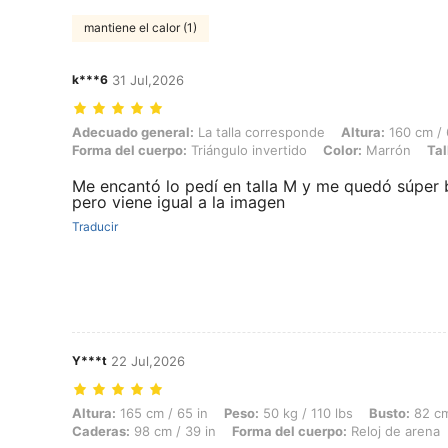
mantiene el calor (1)
k***6
31 Jul,2026
Adecuado general: La talla corresponde, Altura: 160 cm / 63 in, Peso:
Adecuado general:
La talla corresponde
Altura:
160 cm / 
Forma del cuerpo:
Triángulo invertido
Color:
Marrón
Tal
Me encantó lo pedí en talla M y me quedó súper b
pero viene igual a la imagen
Traducir
Y***t
22 Jul,2026
Altura: 165 cm / 65 in, Peso: 50 kg / 110 lbs, Busto: 82 cm / 32 in, C
Altura:
165 cm / 65 in
Peso:
50 kg / 110 lbs
Busto:
82 cm
Caderas:
98 cm / 39 in
Forma del cuerpo:
Reloj de arena