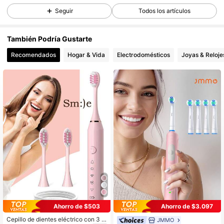
Seguir
Todos los artículos
45K Seguidores
4,82
También Podría Gustarte
Recomendados
Hogar & Vida
Electrodomésticos
Joyas & Reloje
45K Seguidores
4,82
45K Seguidores
4,82
45K Seguidores
4,82
45K Seguidores
4,82
45K Seguidores
4,82
Ahorro de $503
Ahorro de $3.097
Cepillo de dientes eléctrico con 3 c
JMMO