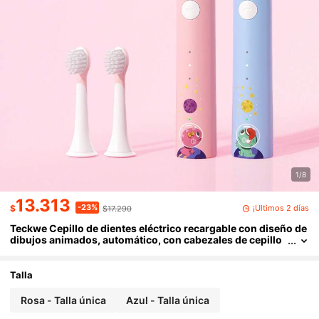
1/8
13.313
-23%
¡Últimos 2 días
$
$17.290
Teckwe Cepillo de dientes eléctrico recargable con diseño de
dibujos animados, automático, con cabezales de cepillo
de repuesto suaves, múltiples modos, resistente al agua,
cepillo de dientes para el cuidado oral de niños
Talla
Rosa - Talla única
Azul - Talla única