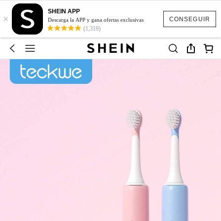
SHEIN APP
×
CONSEGUIR
Descarga la APP y gana ofertas exclusivas
(1,319)