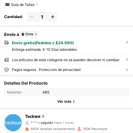
Guía de Tallas
Cantidad:
Envío a
Chile
Envío gratis(Pedidos ≥ $24.990)
Entrega estimada:
5-10 Días laborables
Los artículos de esta categoría no se pueden devolver ni cambiar
Pagos seguros · Protección de privacidad
45K Seguidores
4,82
Detalles Del Producto
Material:
ABS
45K Seguidores
4,82
Ver más
45K Seguidores
4,82
Teckwe
T***a
seguido
Hace 1 horas
580K Vendido recientemente
160K Recompra
45K Seguidores
4,82