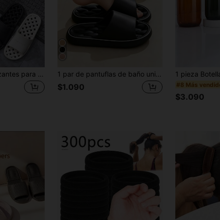
DESCUENTO
Límite de $27.936
Por tiempo limitado
Pedidos de +$37.248
Nuevo usuario
57
%DE
Cupón de producto
DESCUENTO
Límite de $32.592
Por tiempo limitado
Pedidos de +$46.560
Chanclas antideslizantes para el baÃ±o, sandalias de ducha unisex para el interior del hotel, zapatos impermeables y de secado rÃ¡pido para el inodoro (por favor, pida una talla mÃ¡s grande)
1 par de pantuflas de baño unisex de unicolor de secado rápido de EVA, con agujeros de drenaje, estilo de pareja, moda minimalista versátil, suela de masaje transpirable, silenciosa, adecuada para la piscina
#8 Más vendid
$1.090
$3.090