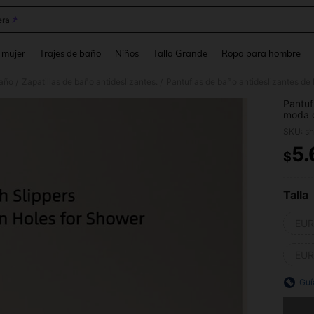
ra
and down arrow keys to navigate search Búsqueda reciente and Busca y Encuentr
 mujer
Trajes de baño
Niños
Talla Grande
Ropa para hombre
Baño
Zapatillas de baño antideslizantes.
/
/
Pantuf
moda d
hotel y
SKU: s
5.
$
PR
Talla
EUR
EUR
Guí
Lo sent