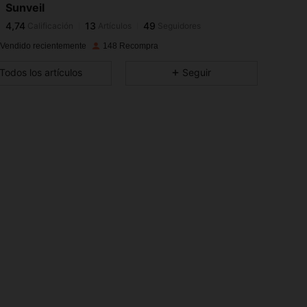
Sunveil
4,74
13
49
Calificación
Artículos
Seguidores
a***e
pagó
Hace 1 día
 Vendido recientemente
148 Recompra
4,74
13
49
Todos los artículos
Seguir
4,74
13
49
4,74
13
49
4,74
13
49
4,74
13
49
4,74
13
49
4,74
13
49