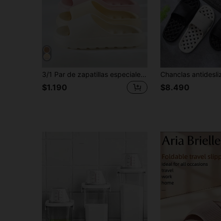
3/1 Par de zapatillas especiales para el baño, zapatillas unisex de unicolor transpirables con punta abierta, adecuadas para la vuelta al colegio, cómodas y antideslizantes de EVA, diseño poroso en todo el zapato, transpirables y sin acumulación de agua en el interior del zapato
$1.190
$8.490