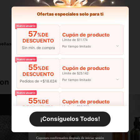
Ofertas especiales solo para ti
Nuevo usuario
Útil (0)
57
%DE
Cupón de producto
DESCUENTO
Límite de $11.174
señas
Por tiempo limitado
Sin mín. de compra
Nuevo usuario
55
%DE
Cupón de producto
DESCUENTO
Límite de $25.142
ron
Por tiempo limitado
Pedidos de +$18.624
Nuevo usuario
55
%DE
Cupón de producto
DESCUENTO
Límite de $29.798
Por tiempo limitado
Pedidos de +$27.936
¡Consíguelos Todos!
Nuevo usuario
55
%DE
Cupón de producto
Cupones confirmados después de iniciar sesión