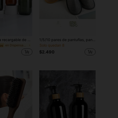
1 pieza Botella recargable de plástico ámbar transparente de 300/500ml con dispensador, apta para champú/gel de baño en el hogar, hotel, viajes y productos de cuidado corporal, decoración de baño, decoración de otoño, de vuelta a la escuela
1/5/10 pares de pantuflas, pantuflas neutras de SPA, pantuflas antideslizantes para baño, pantuflas de baño de hotel, suelas antideslizantes, diseño de punta cerrada, esponjosas, sin necesidad de energía, adecuadas para baño, habitación, hotel y hogares donde no se usan zapatos.
Solo quedan 8
en Dispensadores de jabón y loción y botellas disp
os
$2.490