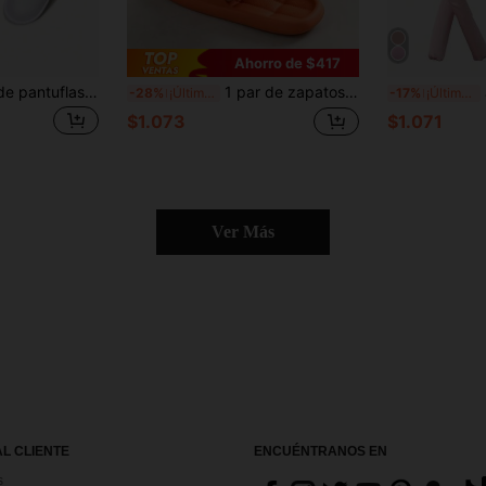
Ahorro de $417
50/20/10/2 pares de pantuflas desechables, pantuflas de interior, pantuflas de felpa, pantuflas desechables de hotel, pantuflas unisex, adecuadas para viajes aéreos, habitaciones de invitados, hoteles, suministros de hotel, suministros de limpieza, suministros para el hogar, suministros escolares, adecuadas para viajes, uso en hoteles y en el hogar. También adecuadas para recibir invitados.
1 par de zapatos con suela de EVA a cuadros amarillos - transpirables, duraderos, casuales y versátiles, con suela antideslizante. Perfectos para duchas interiores, viajes al aire libre y vacaciones en la playa. Ideales como regalo de vuelta a la escuela, regalo de cumpleaños o regalo de regreso a la escuela.
Jue
-28%
¡Últimos 2 días
-17%
¡Últimos 2 días
$1.073
$1.071
Ver Más
AL CLIENTE
ENCUÉNTRANOS EN
s