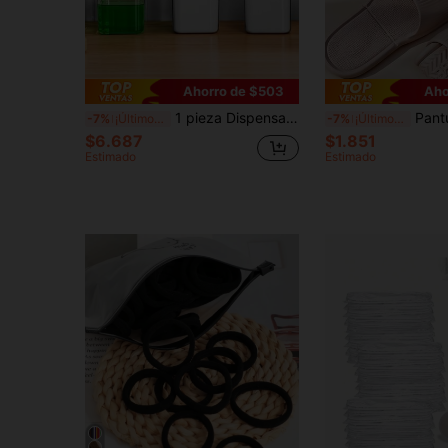
Ahorro de $503
Aho
1 pieza Dispensador de líquido de lavandería transparente, minimalista y casual para uso diario en la decoración del baño del hogar en verano
Pantuflas de baño de material EVA, pantuflas plegables portátiles y 
-7%
¡Últimos 2 días
-7%
¡Últimos 2 días
$6.687
$1.851
Estimado
Estimado