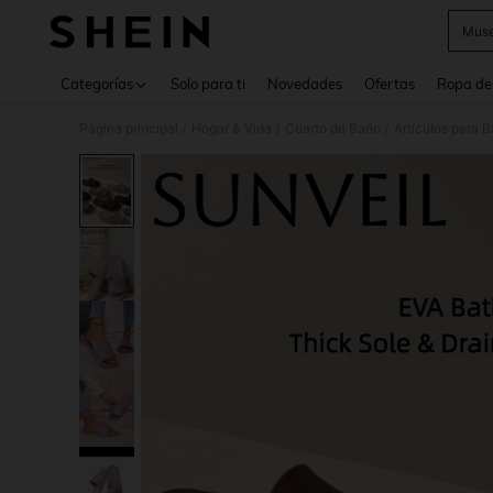
Muse
Use up 
Categorías
Solo para ti
Novedades
Ofertas
Ropa de
Página principal
Hogar & Vida
Cuarto de Baño
Artículos para 
/
/
/