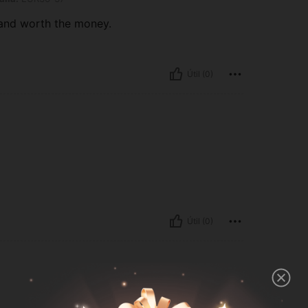
 and worth the money.
Útil (0)
Útil (0)