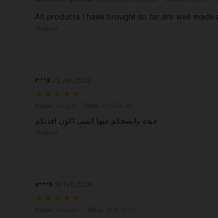
All products I have brought so far are well made
Traducir
l***2
23 Jan,2026
Color: Negro, Talla: EUR44-45
Color:
Negro
Talla:
EUR44-45
جيده وانصحكم فيها اتمنى اكون افدتكم
Traducir
s***5
19 Feb,2026
Color: Morado, Talla: EUR36-37
Color:
Morado
Talla:
EUR36-37