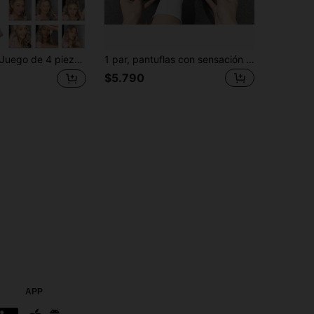
go de 4 piezas de diadema rizadora sin calor, rizador de cabello sin calor, banda rizadora de seda, diadema de esponja suave para dormir, herramienta de peinado para cabello largo para mujeres, herramienta de peinado rizadora perezosa (Rosa) rizador de cabello para el hogar y el baño
1 par, pantuflas con sensación de nube suave, pantuflas premium unisex para interior, hogar & baño, antideslizantes, resistentes al olor, de EVA
$5.790
APP