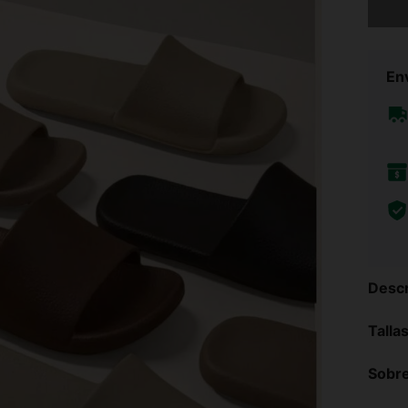
Env
Descr
Talla
Sobre