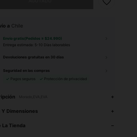
AGOTADO
ío a
Chile
Envío gratis(Pedidos ≥ $24.990)
Entrega estimada:
5-10 Días laborables
Devoluciones gratuitas en 30 días
Seguridad en las compras
Pagos seguros
Protección de privacidad
ipción
Morado,EVA,EVA
4,74
13
49
s Y Dimensiones
 La Tienda
4,74
13
49