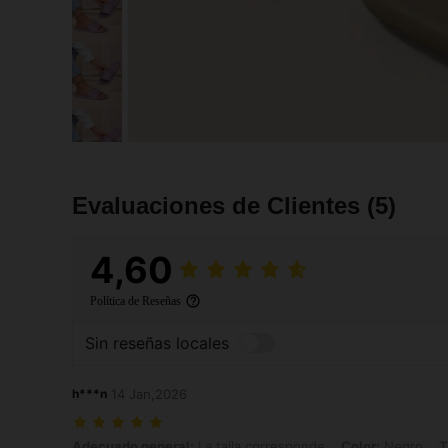
Evaluaciones de Clientes
(5)
4,60
Política de Reseñas
Sin reseñas locales
h***n
14 Jan,2026
Adecuado general: La talla corresponde, Color: Negro, Talla: EUR3
Adecuado general:
La talla corresponde
Color:
Negro
T