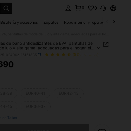
0
0
a. Press Enter to select.
Bisutería y accesorios
Zapatos
Ropa interior y ropa para dormir
Ho
Pantuflas de baño antideslizantes de EVA, pantuflas de moda de lujo y alta gama, adecuadas para el hogar, el hotel y el camping al aire libre
las de baño antideslizantes de EVA, pantuflas de
e lujo y alta gama, adecuadas para el hogar, el
 el camping al aire libre
h251024062115151335
(5 Comentarios)
690
ICE AND AVAILABILITY
38-39
EUR40-41
EUR42-43
44-45
EUR36-37
a de Tallas
imos, este producto está agotado.