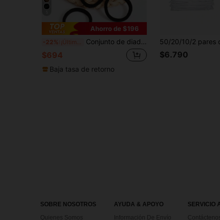
5
Ahorro de $196
Conjunto de diademas elásticas gruesas sin costuras para mujer, diadema minimalista para coleta, incluye bolsa de almacenamiento, accesorios para el cabello para uso diario, maquillaje, deportes y vacaciones, regalo para todas las estaciones
-22%
¡Últimos 2 días
$6.790
$694
Baja tasa de retorno
SOBRE NOSOTROS
AYUDA & APOYO
SERVICIO 
Quienes Somos
Información De Envío
Contácteno