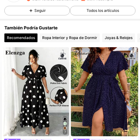
1M Seguidores
4,86
Seguir
Todos los artículos
También Podría Gustarte
1M Seguidores
4,86
Recomendados
Ropa Interior y Ropa de Dormir
Joyas & Relojes
1M Seguidores
4,86
1M Seguidores
4,86
1M Seguidores
4,86
1M Seguidores
4,86
7
1M Seguidores
4,86