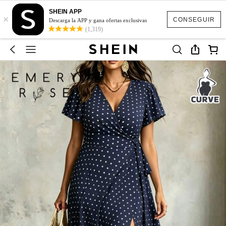
SHEIN APP
×
CONSEGUIR
Descarga la APP y gana ofertas exclusivas
(1,319)