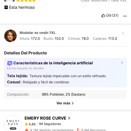
d***a
Color: Multicolor / Talla: 0XL
Esta
hermoso
Útil
(31)
Modelar es vestir:
1XL
Altura:
172.0
Busto:
102.0
Cintura:
78.0
Caderas:
113.0
Detalles Del Producto
Características de la inteligencia artificial
Escrito basado en detalles
Tela tejida:
Textura tejida impecable con un estilo refinado.
1M Seguidores
4,86
Casual:
Relajado y fácil de combinar.
Composición:
98% Poliéster, 2% Elastano
1M Seguidores
4,86
Ver más
EMERY ROSE CURVE
1M Seguidores
4,86
l***2
pagó
Hace 1 día
9.2M Vendido recientemente
6.9M Recompra