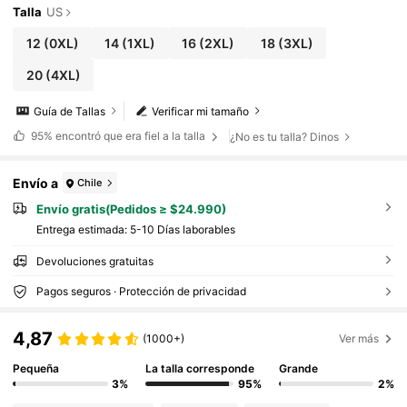
Talla
US
12
(0XL)
14
(1XL)
16
(2XL)
18
(3XL)
20
(4XL)
Guía de Tallas
Verificar mi tamaño
95%
encontró que era fiel a la talla
¿No es tu talla? Dinos
Envío a
Chile
Envío gratis(Pedidos ≥ $24.990)
Entrega estimada:
5-10 Días laborables
Devoluciones gratuitas
Pagos seguros · Protección de privacidad
4,87
(1000+)
Ver más
Pequeña
La talla corresponde
Grande
3%
95%
2%