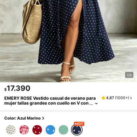
1/6
17.390
$
EMERY ROSE Vestido casual de verano para
4,87
(
1000+
)
mujer tallas grandes con cuello en V con
volantes, mangas cortas y estampado de
lunares
Color: Azul Marino