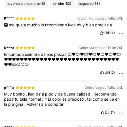
lo volveré a comprar
(6)
sin olor
(53)
negocios
(13)
P****
Color: Multicolor / Talla: 0XL
me
gusta
mucho
lo
recomiendo
luce
muy
bien
gracias
a
Útil
(4)
K***o
Color: Multicolor / Talla: 2XL
Encantada
siempre
de
mis
piezas
😍❤️😍❤️😍❤️😍❤️😍❤️😍❤️😍
❤️❤️❤️❤️❤️❤️❤️❤️❤️❤️❤️❤️❤️❤️❤️❤️❤️❤️❤️❤️❤️❤️❤️❤️❤️❤️❤️❤️❤️
❤️❤️😍😍😍😍
Útil
(2)
p***a
Color: Negro / Talla: 0XL
Muy
bonito
,
lleg
ó
r
á
pido
y
de
buena
calidad
.
Recomiendo
pedir
tu
talla
normal
.”
“
El
color
es
precioso
,
tal
como
se
ve
en
la
p
á
gina
.
Volver
í
a
a
comprar
Útil
(1)