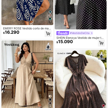
7
EMERY ROSE Vestido corto de man
16.290
ga corta con estampado elegante, d
#VestidoDeCita
$
e verano
SHEIN Elenzya Vestido de mujer tall
15.090
a grande con estampado de lunares
$
en gasa y cintura ceñida
5