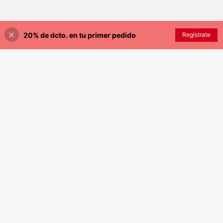
20% de dcto. en tu primer pedido
AÑADIR A LA BOLSA
Regístrate