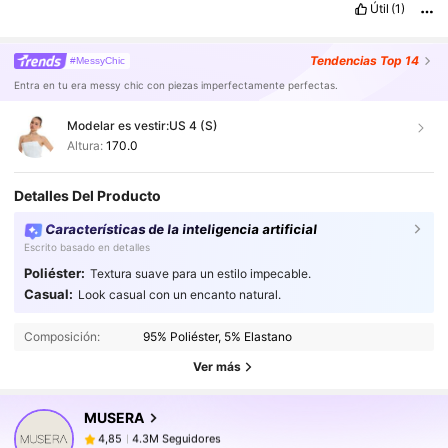
Útil
(1)
Tendencias
Top 14
#MessyChic
Entra en tu era messy chic con piezas imperfectamente perfectas.
Modelar es vestir:
US 4 (S)
Altura:
170.0
Detalles Del Producto
Características de la inteligencia artificial
Escrito basado en detalles
Poliéster:
Textura suave para un estilo impecable.
Casual:
Look casual con un encanto natural.
4.3M Seguidores
4,85
Composición:
95% Poliéster, 5% Elastano
Ver más
4.3M Seguidores
4,85
MUSERA
4.3M Seguidores
4,85