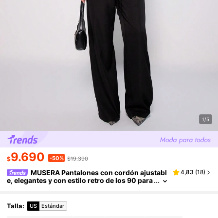
1/5
9.690
-50%
$
$19.390
MUSERA Pantalones con cordón ajustabl
4,83
(
18
)
e, elegantes y con estilo retro de los 90 para
vacaciones de verano
Talla
:
US
Estándar