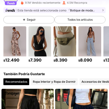
9.1M Vendido recientemente
4.5M Recompra
Esta tienda está seleccionada como
「Botique de moda」
4.3M Seguidores
4,85
Seguir
Todos los artículos
4.3M Seguidores
4,85
4.3M Seguidores
4,85
12.490
7.390
8.390
8.090
1
$
$
$
$
$
4.3M Seguidores
4,85
También Podría Gustarte
4.3M Seguidores
4,85
Recomendados
Ropa Interior y Ropa de Dormir
Accesorios de Vesti
4.3M Seguidores
4,85