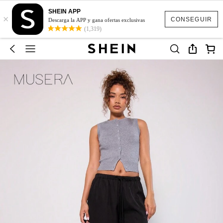
SHEIN APP
×
CONSEGUIR
Descarga la APP y gana ofertas exclusivas
(1,319)