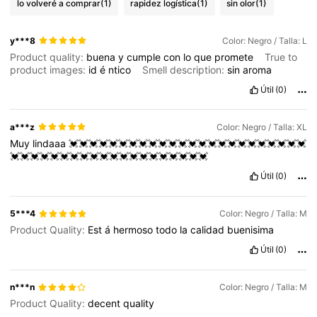
lo volveré a comprar
(1)
rapidez logística
(1)
sin olor
(1)
y***8
Color: Negro / Talla: L
Product quality:
buena
y
cumple
con
lo
que
promete
True to
product images:
id
é
ntico
Smell description:
sin
aroma
Útil
(0)
a***z
Color: Negro / Talla: XL
Muy
lindaaa
💓💓💓💓💓💓💓💓💓💓💓💓💓💓💓💓💓💓💓💓💓💓💓💓
💓💓💓💓💓💓💓💓💓💓💓💓💓💓💓💓💓💓💓💓
Útil
(0)
5***4
Color: Negro / Talla: M
Product Quality:
Est
á
hermoso
todo
la
calidad
buenisima
Útil
(0)
n***n
Color: Negro / Talla: M
Product Quality:
decent
quality