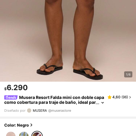
1/6
6.290
$
Musera Resort Falda mini con doble capa
4,60
(
96
)
como cobertura para traje de baño, ideal par
a vacaciones, viajes de verano y playa
Diseñado por
MUSERA
@muserastore
Color: Negro