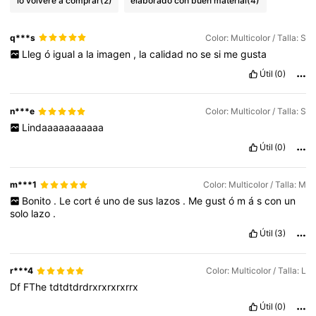
lo volveré a comprar
(2)
elaborado con buen material
(4)
q***s
Color: Multicolor / Talla: S
Lleg
ó
igual
a
la
imagen
,
la
calidad
no
se
si
me
gusta
Útil
(0)
n***e
Color: Multicolor / Talla: S
Lindaaaaaaaaaaa
Útil
(0)
m***1
Color: Multicolor / Talla: M
Bonito
.
Le
cort
é
uno
de
sus
lazos
.
Me
gust
ó
m
á
s
con
un
solo
lazo
.
Útil
(3)
r***4
Color: Multicolor / Talla: L
Df
FThe
tdtdtdrdrxrxrxrxrrx
Útil
(0)