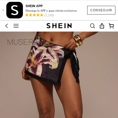
SHEIN APP
×
CONSEGUIR
Descarga la APP y gana ofertas exclusivas
(1,319)