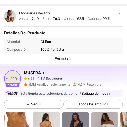
Modelar es vestir:
S
Altura:
174.0
Busto:
79.0
Cintura:
62.5
Caderas:
90.5
Detalles Del Producto
4.3M Seguidores
4,85
Material:
Chifón
Composición:
100% Poliéster
Ver más
4.3M Seguidores
4,85
MUSERA
4.3M Seguidores
4,85
m***n
pagó
Hace 1 día
9.1M Vendido recientemente
4.5M Recompra
Esta tienda está seleccionada como
「Botique de moda」
4.3M Seguidores
4,85
Seguir
Todos los artículos
4.3M Seguidores
4,85