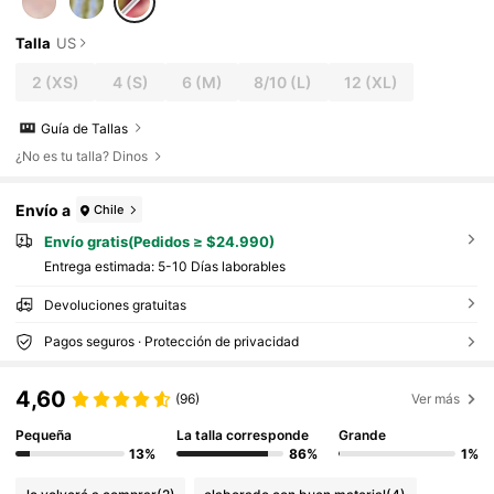
Talla
US
2
(XS)
4
(S)
6
(M)
8/10
(L)
12
(XL)
Guía de Tallas
¿No es tu talla? Dinos
Envío a
Chile
Envío gratis(Pedidos ≥ $24.990)
Entrega estimada:
5-10 Días laborables
Devoluciones gratuitas
Pagos seguros · Protección de privacidad
4,60
(96)
Ver más
Pequeña
La talla corresponde
Grande
13%
86%
1%