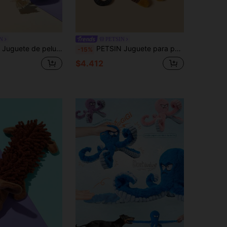
N
PETSIN
rma de loro para perro con sonido BB, duradero y resistente a mordeduras
PETSIN Juguete para perros de peluche de pana en forma de mono con sonido BB, resistente a mordidas
-15%
$4.412