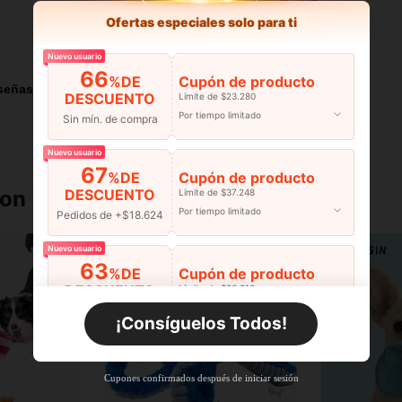
Ofertas especiales solo para ti
Útil (0)
Nuevo usuario
66
%DE
Cupón de producto
señas
DESCUENTO
Límite de $23.280
Por tiempo limitado
Sin mín. de compra
Nuevo usuario
67
%DE
Cupón de producto
DESCUENTO
ron
Límite de $37.248
Por tiempo limitado
Pedidos de +$18.624
Nuevo usuario
63
%DE
Cupón de producto
DESCUENTO
Límite de $36.316
Por tiempo limitado
Pedidos de +$27.936
¡Consíguelos Todos!
Nuevo usuario
63
%DE
Cupón de producto
Cupones confirmados después de iniciar sesión
DESCUENTO
Límite de $36.316