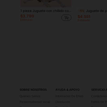
1 pieza Juguete con chillido con forma de animal lindo de color aleatorio para mascotas
Juguete de peluche con chirrido de elefante resistente y de color aleatorio - Diseño resistente a mordeduras y adecuado para la limpieza dental de todas las razas, ap
-5%
$3.790
$4.551
Estimado
Estimado
SOBRE NOSOTROS
AYUDA & APOYO
SERVICIO 
Quienes Somos
Información De Envío
Contácteno
Responsabilidad social
Devolución
Forma De 