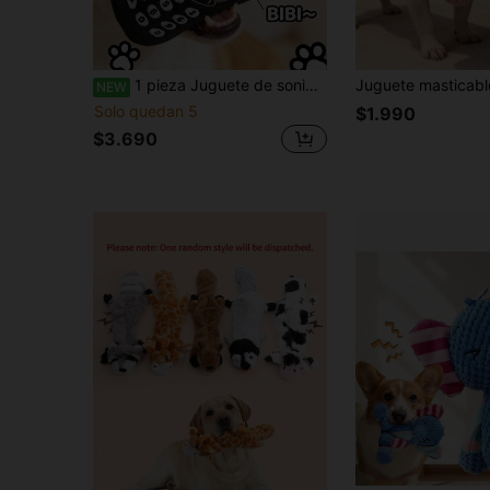
1 pieza Juguete de sonido con forma de teléfono lindo para mascotas, con silbato BB incorporado que emite sonido al morderlo o presionarlo para atraer la atención de la mascota, superficie impresa con "DO YOU LOVE ME", adecuado para gatos/perros pequeños y medianos para dentición, limpieza dental, alivio del aburrimiento, juegos de búsqueda/recuperación, suministros para mascotas, juguetes para mascotas, juguetes de sonido para mascotas, regalos para mascotas
NEW
Solo quedan 5
$1.990
$3.690