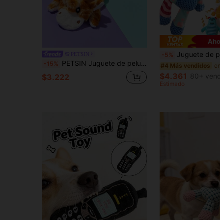
Aho
Juguete de peluche resistente y chillón con forma de elefante y zorro para perros - Resistente a mordidas, diseño de limpieza de
PETSIN
-5%
PETSIN Juguete de peluche en forma de jirafa para perro con función de alimentador lento, sonido BB y resistente a los mordiscos
-15%
#4 Más vendidos
$4.361
80+ vend
$3.222
Estimado