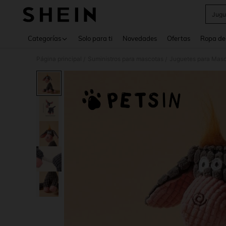
Jugu
Use up 
Categorías
Solo para ti
Novedades
Ofertas
Ropa de
Página principal
Suministros para mascotas
Juguetes para Mas
/
/