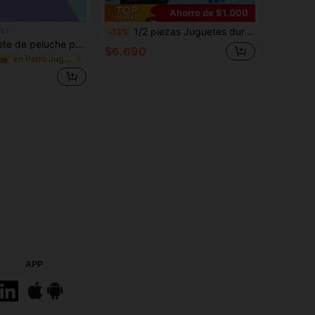
Ahorro de $1.000
1/2 piezas Juguetes duraderos para perros, Juguetes de peluche para masticar, Juguetes grandes para perros (manténgalos ocupados), Juguetes interactivos para perros, Juguetes con chillido para perros, Juguetes de tira y afloja para perros, Juguetes de mascota con crujido, Juguetes cálidos para cachorros con sonido, Mejor mamá de perro, Juguetes con forma de pulpo
N
-13%
PETSIN Juguete de peluche para perro marrón con cabeza de mopa y envoltura, embebido con sonido de BB, juguete duradero y resistente a mordeduras
$6.690
en Perro Juguetes sonoros
os
APP