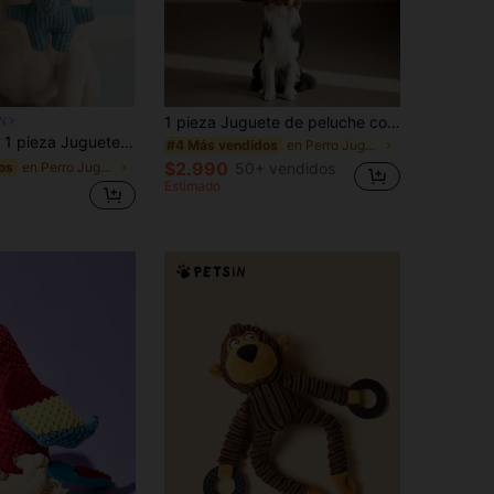
1 pieza Juguete de peluche con chirrido para mascotas, juguete para morder con forma de mapache y ardilla, juguete duradero para morder y masticar para perros/gatos para jugar solo y entrenamiento
N
on dispositivo de sonido incorporado activado por mordida, para atraer la atención de la mascota, adecuado para perros medianos/pequeños para aliviar el rechinamiento de dientes, alivio de la dentición, entretenimiento de confinamiento solitario, juego de buscar, suministros para mascotas, juguete para mascotas
en Perro Juguetes sonoros
#4 Más vendidos
$2.990
50+ vendidos
en Perro Juguetes sonoros
os
Estimado