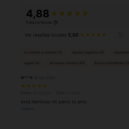
4,88
Política de Reseñas
Ver reseñas locales
5,00
lo volveré a comprar (5)
rapidez logística (3)
impresion
regalo (4)
de buena calidad (49)
Buena portabilidad (3
W***5
18 Apr,2025
Color: Multicolor, Talla: Unitalla
Color:
Multicolor
Talla:
Unitalla
extá hermoso mi perro lo amo
Traducir