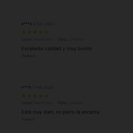
s***z
3 Dec,2024
Color: Multicolor, Talla: Unitalla
Color:
Multicolor
Talla:
Unitalla
Excelente calidad y muy bonito
Traducir
r***z
7 Feb,2026
Color: Multicolor, Talla: Unitalla
Color:
Multicolor
Talla:
Unitalla
Está muy bien, mi perro le encanta
Traducir