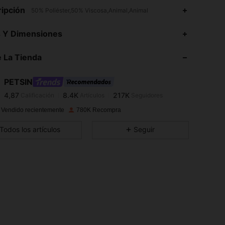
ipción
50% Poliéster,50% Viscosa,Animal,Animal
s Y Dimensiones
4,87
8.4K
217K
 La Tienda
4,87
8.4K
217K
PETSIN
4,87
8.4K
217K
Calificación
Artículos
Seguidores
5***6
pagó
Hace 1 día
 Vendido recientemente
780K Recompra
4,87
8.4K
217K
Todos los artículos
Seguir
4,87
8.4K
217K
4,87
8.4K
217K
4,87
8.4K
217K