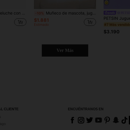
ropiado como regalo de vacaciones para perros pequeños y medianos. El juguete sonoro es el mejor regalo de cumpleaños para mantenerlos ocupados
Muñeco de mascota, juguete interactivo para perro de peluche con forma de burro, con sonido chillón para morder y dentición, divertido (1 pieza)
PETSI
-10%
$1.881
#7 Más vendid
Estimado
$3.190
Ver Más
AL CLIENTE
ENCUÉNTRANOS EN
s
Pago