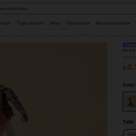
etes Para Perros
and down arrow keys to navigate search Búsqueda reciente and Busca y Encuentr
 mujer
Trajes de baño
Niños
Talla Grande
Ropa para hombre
cotas
Juguetes con Sonido para Mascotas
/
/
de bur
a mor
SKU: s
4
$
PR
Color
Talla
Unit