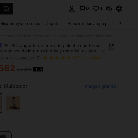
0
0
a. Press Enter to select.
Bisutería y accesorios
Zapatos
Ropa interior y ropa para dormir
Ho
PETSIN Juguete de perro de peluche con forma de burro con sonido interno de bola y material resistente a mordeduras
PETSIN Juguete de perro de peluche con forma
ro con sonido interno de bola y material resistente
deduras
p2406157228880822
(500+ Comentarios)
.582
$5.390
-15%
ICE AND AVAILABILITY
:
Multicolor
Imagen grande
alla