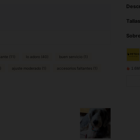
Descr
Talla
Sobre
ante (11)
lo adoro (40)
buen servicio (1)
)
ajuste moderado (1)
accesorios faltantes (1)
1.6M