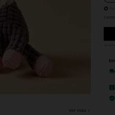
Guí
Cantid
Gana h
Env
Ver más