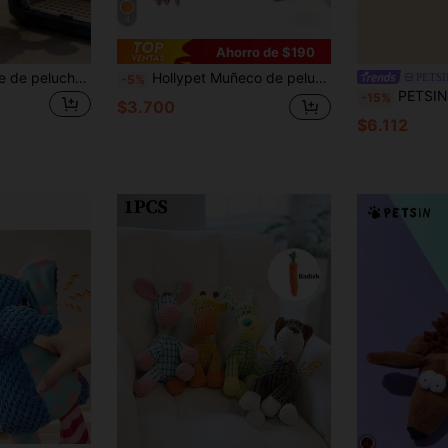
4
Ahorro de $190
Juguete masticable de peluche de burro con sonido, juguete interactivo para mascotas perros
Hollypet Muñeco de peluche de pulpo con sonido, suave y vocal, adecuado para perros medianos y grandes, altamente interactivo para aliviar el aburrimiento, duradero y resistente a masticar, para jugar en interiores o exteriores, amado por las mascotas
PETSI
-5%
PETSIN Juguete de peluche en fo
-15%
$3.700
$6.112