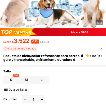
1/12
Ahorra $968
3.522
-22%
$
$4.490
Desde
Oferta de tiempo limitado
Paquete de hielo/collar refrescante para perros, li
5,00
(
1
)
gero y transpirable, enfriamiento duradero d
e 8 horas, esencial para exteriores en verano,
imprescindible para viajes a la playa, collar refres
cante para deportes, accesorios para mascotas, s
Talla
uministros para mascotas, almacenamiento port
7 left
átil, perro feliz, mi pequeño perro
S
M
L
Guía de Tallas
Cantidad: