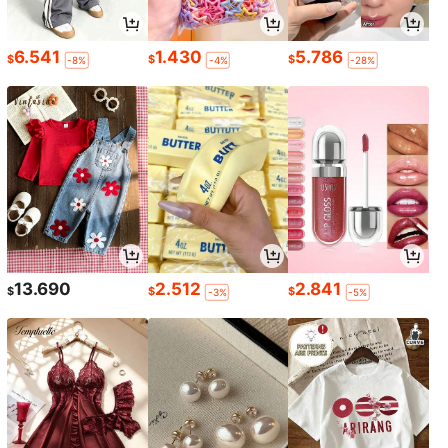
6.541
1.430
5.786
$
$
$
-8%
-4%
-28%
13.690
2.512
2.841
$
$
$
-3%
-5%