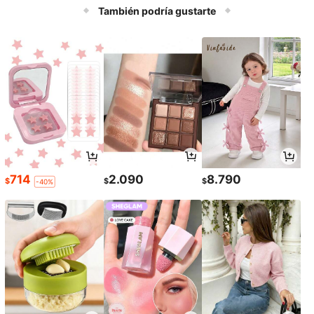
piscina, accesorios de playa y relaj
También podría gustarte
ación
714
2.090
8.790
$
$
$
-40%