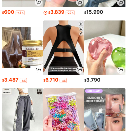
600
3.839
15.990
$
$
$
-45%
-29%
3.487
6.710
3.790
$
$
$
-8%
-4%