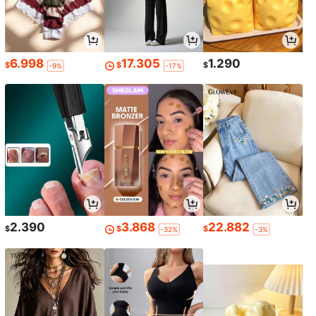
6.998
17.305
1.290
$
$
$
-9%
-17%
2.390
3.868
22.882
$
$
$
-32%
-3%