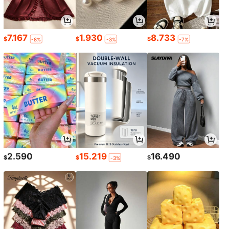
7.167
1.930
8.733
$
$
$
-8%
-3%
-7%
2.590
15.219
16.490
$
$
$
-3%