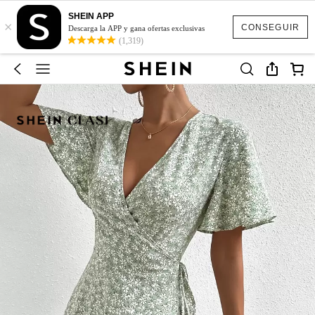
SHEIN APP
×
CONSEGUIR
Descarga la APP y gana ofertas exclusivas
(1,319)