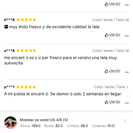
Útil
(0)
h***6
Color: Verde / Talla: M
muy
lindo
fresco
y
de
excelente
calidad
la
tela
Útil
(0)
a***6
Color: Verde / Talla: M
me
encant
ó
es
s
ú
per
fresco
para
el
verano
una
tela
muy
suevecita
Útil
(0)
p***1
Color: Verde / Talla: L
A
mi
polola
le
encant
ó.
Se
demor
ó
solo
2
semanas
en
llegar
Útil
(0)
Modelar es vestir:
US 4/6 (S)
Altura:
169.0
Busto:
82.0
Cintura:
66.0
Caderas:
91.0