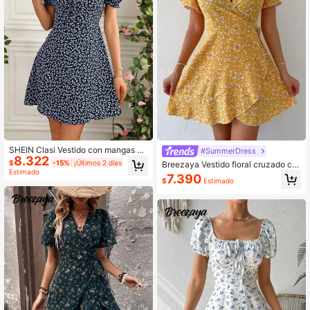
SHEIN Clasi Vestido con mangas ab
#SummerDress
8.322
ullonadas y escote corazón con est
$
-15%
¡Últimos 2 días
Breezaya Vestido floral cruzado co
ampado floral para el verano
Estimado
n cordón lateral
7.390
$
Estimado