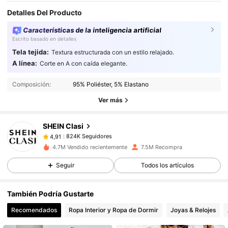
Detalles Del Producto
Características de la inteligencia artificial
Escrito basado en detalles
Tela tejida:
Textura estructurada con un estilo relajado.
A línea:
Corte en A con caída elegante.
824K Seguidores
4,91
Composición:
95% Poliéster, 5% Elastano
824K Seguidores
4,91
Ver más
SHEIN Clasi
824K Seguidores
4,91
5***4
pagó
Hace 1 día
4.7M Vendido recientemente
7.5M Recompra
Seguir
Todos los artículos
824K Seguidores
4,91
También Podría Gustarte
824K Seguidores
4,91
Recomendados
Ropa Interior y Ropa de Dormir
Joyas & Relojes