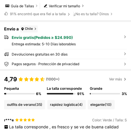
Guía de Tallas
Verificar mi tamaño
91%
encontró que era fiel a la talla
¿No es tu talla? Dinos
Envío a
Chile
Envío gratis(Pedidos ≥ $24.990)
Entrega estimada:
5-10 Días laborables
Devoluciones gratuitas en 30 días
Pagos seguros · Protección de privacidad
4,79
(1000+)
Ver más
Pequeña
La talla corresponde
Grande
6%
91%
3%
outfits de verano
(35)
rapidez logística
(4)
elegante
(10)
r***e
Color: Verde / Talla: S
La
talla
corresponde
,
es
fresco
y
se
ve
de
buena
calidad