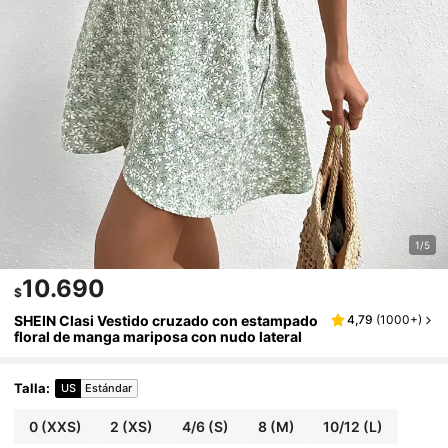
1/5
10.690
$
SHEIN Clasi Vestido cruzado con estampado
4,79
(
1000+
)
floral de manga mariposa con nudo lateral
Talla
:
US
Estándar
0
(XXS)
2
(XS)
4/6
(S)
8
(M)
10/12
(L)