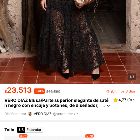
1/5
23.513
-30%
¡Últimos 3 días
$
$33.590
VERO DIAZ Blusa/Parte superior elegante de saté
4,77
(
9
)
n negro con encaje y botones, de diseñador,
de lujo tranquilo, para salir, festival
Diseñado por
VERO DIAZ
@verodiazmx
Talla
:
US
Estándar
8 left
5 left