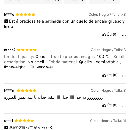
k***o
Color: Negro / Talla: XS
Est
á
preciosa
tela
satinada
con
un
cuello
de
encaje
grueso
y
lindo
Útil
(0)
m***2
Color: Negro / Talla: S
Product quality:
Good
True to product images:
100
%
Smell
description:
No
smell
Fabric material:
Quality
,
comfortable
,
lightweight
Fit:
Very
well
Útil
(0)
h***m
Color: Negro / Talla: S
روووووووعه
جداااااا
جداااااا
انيقه
جذابه
ناعمه
نفس
للصوره
Útil
(0)
s***i
Color: Negro / Talla: M
素敵♡買って良かった♡