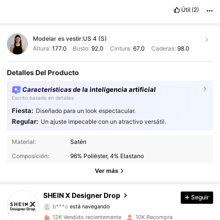
Útil
(2)
Modelar es vestir:
US 4 (S)
Altura:
177.0
Busto:
92.0
Cintura:
67.0
Caderas:
98.0
Detalles Del Producto
Características de la inteligencia artificial
Escrito basado en detalles
Fiesta:
Diseñado para un look espectacular.
Regular:
Un ajuste impecable con un atractivo versátil.
167K Seguidores
4,91
Material:
Satén
Composición:
96% Poliéster, 4% Elastano
167K Seguidores
4,91
Ver más
167K Seguidores
4,91
SHEIN X Designer Drop
Seguir
b***o
está navegando
167K Seguidores
4,91
12K Vendido recientemente
10K Recompra