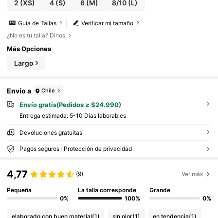
2
(XS)
4
(S)
6
(M)
8/10
(L)
Guía de Tallas
Verificar mi tamaño
¿No es tu talla? Dinos
Más Opciones
Largo
Envío a
Chile
Envío gratis(Pedidos ≥ $24.990)
Entrega estimada:
5-10 Días laborables
Devoluciones gratuitas
Pagos seguros · Protección de privacidad
4,77
(9)
Ver más
Pequeña
La talla corresponde
Grande
0%
100%
0%
elaborado con buen material
(1)
sin olor
(1)
en tendencia
(1)