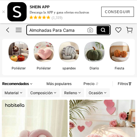
Decoración Para Habitación
SHEIN APP
×
CONSEGUIR
Descarga la APP y gana ofertas exclusivas
Cojines
(1,319)
Almohadas Para Cama
Cojines Para Cama
Cojines Para Decorar Sala
Decoración Para Habitación
Cojines
Poliéster
Poliéster
spandex
Diario
Fiesta
Recomendados
Más populares
Precio
Filtros
Material
Composición
Relleno
Ocasión