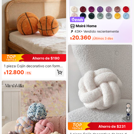
Moiré Home
43K+ Vendido recientemente
5K+ Recompra
9.9K Suscripción
20.360
$
¡Últimos 3 días
Ahorro de $190
1 pieza Cojín decorativo con forma
de baloncesto, cojín esférico naranj
12.800
$
-1%
a pequeño, decoración del hogar co
n estilo deportivo
4
Ahorro de $231